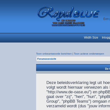
Een 
Width Size
Inlog
Toon onbeantwoorde berichten
|
Toon actieve onderwerpen
Forumoverzicht
De 
Deze beleidsverklaring legt uit ho
volgt wordt hiernaar verwezen als h
"http://www.de-oase.eu") en phpBB 
gaat over "zij", "hen", "hun", "p
Group", "phpBB Teams") omgaan met
verzameld wordt (dus "jouw informa