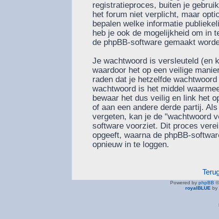
registratieproces, buiten je gebru
het forum niet verplicht, maar optio
bepalen welke informatie publiekel
heb je ook de mogelijkheid om in te
de phpBB-software gemaakt worden 
Je wachtwoord is versleuteld (en 
waardoor het op een veilige manier
raden dat je hetzelfde wachtwoord 
wachtwoord is het middel waarmee 
bewaar het dus veilig en link het
of aan een andere derde partij. Al
vergeten, kan je de "wachtwoord v
software voorziet. Dit proces vere
opgeeft, waarna de phpBB-softwa
opnieuw in te loggen.
Teru
Powered by
phpBB
©
royalBLUE
by