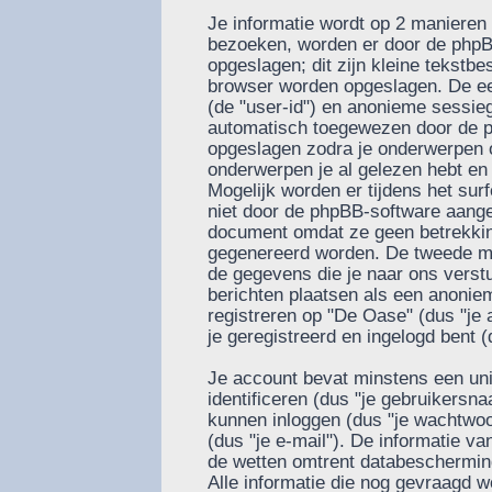
Je informatie wordt op 2 manieren
bezoeken, worden er door de phpB
opgeslagen; dit zijn kleine tekstbes
browser worden opgeslagen. De ee
(de "user-id") en anonieme sessie
automatisch toegewezen door de p
opgeslagen zodra je onderwerpen 
onderwerpen je al gelezen hebt en
Mogelijk worden er tijdens het su
niet door de phpBB-software aange
document omdat ze geen betrekkin
gegenereerd worden. De tweede ma
de gegevens die je naar ons verstu
berichten plaatsen als een anoniem
registreren op "De Oase" (dus "je a
je geregistreerd en ingelogd bent (
Je account bevat minstens een u
identificeren (dus "je gebruikers
kunnen inloggen (dus "je wachtwoor
(dus "je e-mail"). De informatie v
de wetten omtrent databescherming
Alle informatie die nog gevraagd w