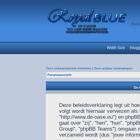
Een 
Width Size
Inlog
Toon onbeantwoorde berichten
|
Toon actieve onderwerpen
Forumoverzicht
De 
Deze beleidsverklaring legt uit ho
volgt wordt hiernaar verwezen als h
"http://www.de-oase.eu") en phpBB 
gaat over "zij", "hen", "hun", "p
Group", "phpBB Teams") omgaan met
verzameld wordt (dus "jouw informa