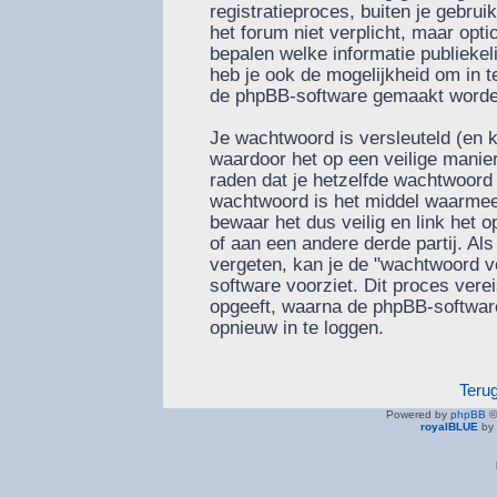
registratieproces, buiten je gebru
het forum niet verplicht, maar optio
bepalen welke informatie publiekel
heb je ook de mogelijkheid om in te
de phpBB-software gemaakt worden 
Je wachtwoord is versleuteld (en 
waardoor het op een veilige manier
raden dat je hetzelfde wachtwoord 
wachtwoord is het middel waarmee 
bewaar het dus veilig en link het
of aan een andere derde partij. Al
vergeten, kan je de "wachtwoord v
software voorziet. Dit proces vere
opgeeft, waarna de phpBB-softwa
opnieuw in te loggen.
Teru
Powered by
phpBB
©
royalBLUE
by