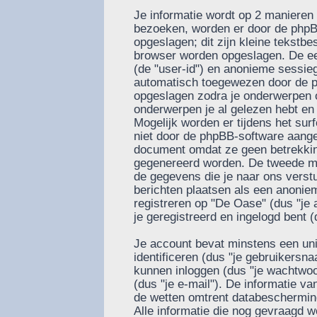
Je informatie wordt op 2 manieren
bezoeken, worden er door de phpB
opgeslagen; dit zijn kleine tekstbes
browser worden opgeslagen. De ee
(de "user-id") en anonieme sessie
automatisch toegewezen door de p
opgeslagen zodra je onderwerpen 
onderwerpen je al gelezen hebt en
Mogelijk worden er tijdens het su
niet door de phpBB-software aange
document omdat ze geen betrekkin
gegenereerd worden. De tweede ma
de gegevens die je naar ons verstu
berichten plaatsen als een anoniem
registreren op "De Oase" (dus "je a
je geregistreerd en ingelogd bent (
Je account bevat minstens een u
identificeren (dus "je gebruikers
kunnen inloggen (dus "je wachtwoor
(dus "je e-mail"). De informatie v
de wetten omtrent databescherming
Alle informatie die nog gevraagd w