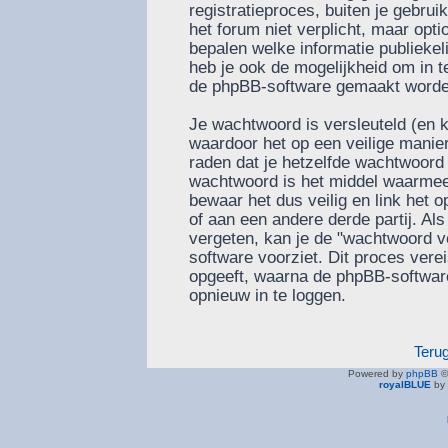
registratieproces, buiten je gebru
het forum niet verplicht, maar optio
bepalen welke informatie publiekel
heb je ook de mogelijkheid om in te
de phpBB-software gemaakt worden 
Je wachtwoord is versleuteld (en 
waardoor het op een veilige manier
raden dat je hetzelfde wachtwoord 
wachtwoord is het middel waarmee 
bewaar het dus veilig en link het
of aan een andere derde partij. Al
vergeten, kan je de "wachtwoord v
software voorziet. Dit proces vere
opgeeft, waarna de phpBB-softwa
opnieuw in te loggen.
Teru
Powered by
phpBB
©
royalBLUE
by