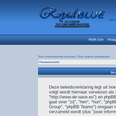
Een 
Width Size
Inlog
Toon onbeantwoorde berichten
|
Toon actieve onderwerpen
Forumoverzicht
De 
Deze beleidsverklaring legt uit ho
volgt wordt hiernaar verwezen als h
"http://www.de-oase.eu") en phpBB 
gaat over "zij", "hen", "hun", "p
Group", "phpBB Teams") omgaan met
verzameld wordt (dus "jouw informa