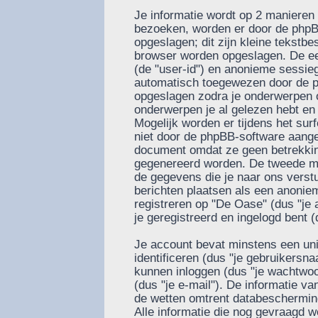
Je informatie wordt op 2 manieren
bezoeken, worden er door de phpB
opgeslagen; dit zijn kleine tekstbes
browser worden opgeslagen. De ee
(de "user-id") en anonieme sessie
automatisch toegewezen door de p
opgeslagen zodra je onderwerpen 
onderwerpen je al gelezen hebt en
Mogelijk worden er tijdens het su
niet door de phpBB-software aange
document omdat ze geen betrekkin
gegenereerd worden. De tweede ma
de gegevens die je naar ons verstu
berichten plaatsen als een anoniem
registreren op "De Oase" (dus "je a
je geregistreerd en ingelogd bent (
Je account bevat minstens een u
identificeren (dus "je gebruikers
kunnen inloggen (dus "je wachtwoor
(dus "je e-mail"). De informatie v
de wetten omtrent databescherming
Alle informatie die nog gevraagd w