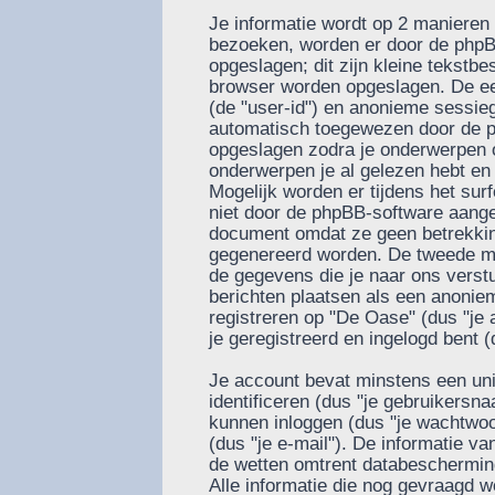
Je informatie wordt op 2 manieren
bezoeken, worden er door de phpB
opgeslagen; dit zijn kleine tekstbes
browser worden opgeslagen. De ee
(de "user-id") en anonieme sessie
automatisch toegewezen door de p
opgeslagen zodra je onderwerpen 
onderwerpen je al gelezen hebt en
Mogelijk worden er tijdens het su
niet door de phpBB-software aange
document omdat ze geen betrekkin
gegenereerd worden. De tweede ma
de gegevens die je naar ons verstu
berichten plaatsen als een anoniem
registreren op "De Oase" (dus "je a
je geregistreerd en ingelogd bent (
Je account bevat minstens een u
identificeren (dus "je gebruikers
kunnen inloggen (dus "je wachtwoor
(dus "je e-mail"). De informatie v
de wetten omtrent databescherming
Alle informatie die nog gevraagd w