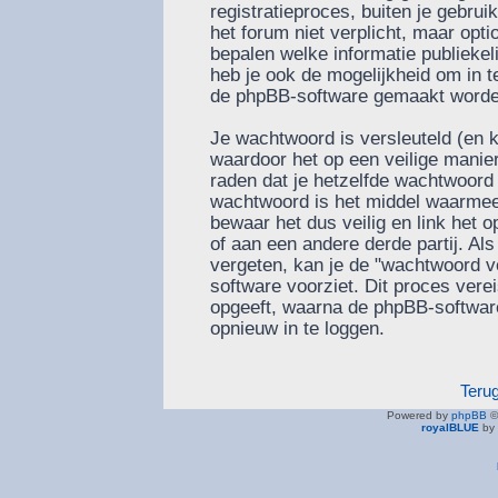
registratieproces, buiten je gebru
het forum niet verplicht, maar optio
bepalen welke informatie publiekel
heb je ook de mogelijkheid om in te
de phpBB-software gemaakt worden 
Je wachtwoord is versleuteld (en 
waardoor het op een veilige manier
raden dat je hetzelfde wachtwoord 
wachtwoord is het middel waarmee 
bewaar het dus veilig en link het
of aan een andere derde partij. Al
vergeten, kan je de "wachtwoord v
software voorziet. Dit proces vere
opgeeft, waarna de phpBB-softwa
opnieuw in te loggen.
Teru
Powered by
phpBB
©
royalBLUE
by