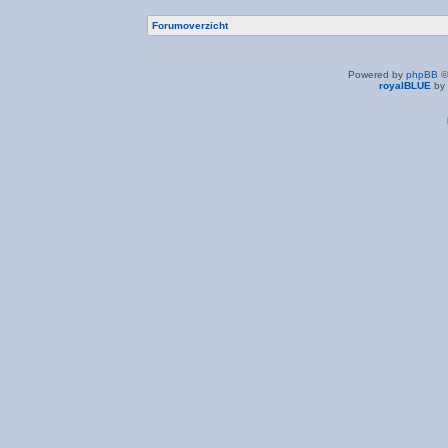
Forumoverzicht
Powered by
phpBB
©
royalBLUE
by