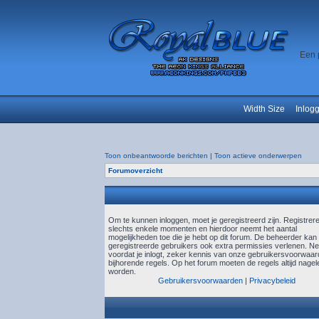
Een 
Width Size
Inlog
Toon onbeantwoorde berichten
|
Toon actieve onderwerpen
Forumoverzicht
Om te kunnen inloggen, moet je geregistreerd zijn. Registrer
slechts enkele momenten en hierdoor neemt het aantal
mogelijkheden toe die je hebt op dit forum. De beheerder kan
geregistreerde gebruikers ook extra permissies verlenen. N
voordat je inlogt, zeker kennis van onze gebruikersvoorwaa
bijhorende regels. Op het forum moeten de regels altijd nagel
worden.
Gebruikersvoorwaarden
|
Privacybeleid