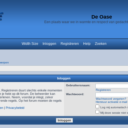
De Oase
Een plaats waar we in warmte en respect van gedach
Width Size
Inloggen
Registreren
Help
Zoeken
werpen
Inloggen
Gebruikersnaam:
Registreren
n. Registreren duurt slechts enkele momenten
e je hebt op dit forum. De beheerder kan
Wachtwoord:
rlenen. Neem, voordat je inlogt, zeker
Wachtwoord vergeten?
ende regels. Op het forum moeten de regels
Herstuur activatie e-mail
Log mij automatisch i
en
|
Privacybeleid
Mij deze sessie niet 