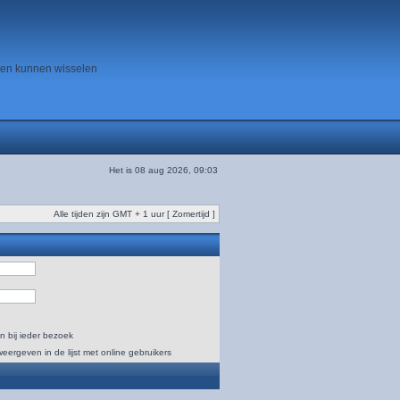
ten kunnen wisselen
Het is 08 aug 2026, 09:03
Alle tijden zijn GMT + 1 uur [ Zomertijd ]
n bij ieder bezoek
weergeven in de lijst met online gebruikers