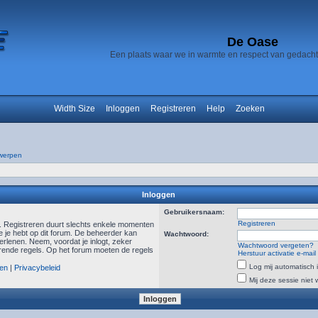
De Oase
Een plaats waar we in warmte en respect van gedach
Width Size
Inloggen
Registreren
Help
Zoeken
werpen
Inloggen
Gebruikersnaam:
Registreren
n. Registreren duurt slechts enkele momenten
e je hebt op dit forum. De beheerder kan
Wachtwoord:
rlenen. Neem, voordat je inlogt, zeker
Wachtwoord vergeten?
ende regels. Op het forum moeten de regels
Herstuur activatie e-mail
Log mij automatisch i
en
|
Privacybeleid
Mij deze sessie niet 