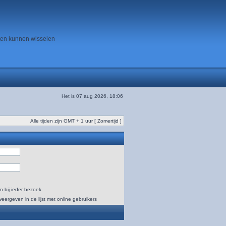
ten kunnen wisselen
Het is 07 aug 2026, 18:06
Alle tijden zijn GMT + 1 uur [ Zomertijd ]
n bij ieder bezoek
weergeven in de lijst met online gebruikers