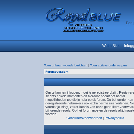
Een 
Width Size
Inlog
Toon onbeantwoorde berichten
|
Toon actieve onderwerpen
Forumoverzicht
Om te kunnen inloggen, moet je geregistreerd zijn. Registrer
slechts enkele momenten en hierdoor neemt het aantal
mogelijkheden toe die je hebt op dit forum. De beheerder kan
geregistreerde gebruikers ook extra permissies verlenen. N
voordat je inlogt, zeker kennis van onze gebruikersvoorwaa
bijhorende regels. Op het forum moeten de regels altijd nagel
worden.
Gebruikersvoorwaarden
|
Privacybeleid