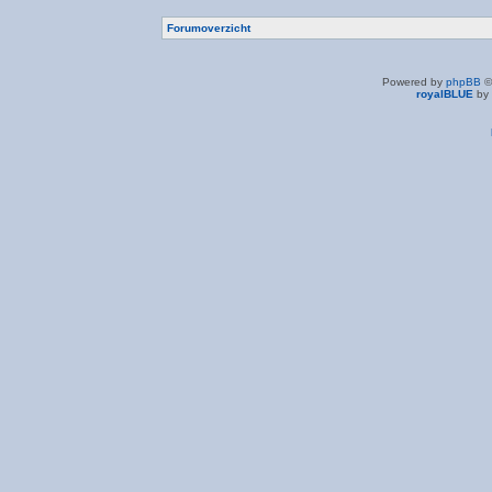
Forumoverzicht
Powered by
phpBB
©
royalBLUE
by