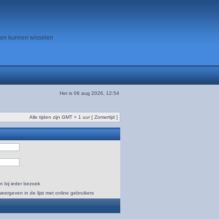
ten kunnen wisselen
Het is 06 aug 2026, 12:54
Alle tijden zijn GMT + 1 uur [ Zomertijd ]
n bij ieder bezoek
weergeven in de lijst met online gebruikers