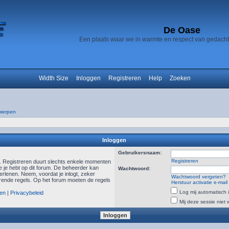
De Oase
Een plaats waar we in warmte en respect van gedach
Width Size
Inloggen
Registreren
Help
Zoeken
werpen
Inloggen
Gebruikersnaam:
Registreren
n. Registreren duurt slechts enkele momenten
e je hebt op dit forum. De beheerder kan
Wachtwoord:
rlenen. Neem, voordat je inlogt, zeker
Wachtwoord vergeten?
ende regels. Op het forum moeten de regels
Herstuur activatie e-mail
Log mij automatisch i
en
|
Privacybeleid
Mij deze sessie niet 