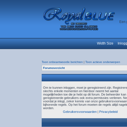
Een 
Width Size
Inlog
Toon onbeantwoorde berichten
|
Toon actieve onderwerpen
Forumoverzicht
Om te kunnen inloggen, moet je geregistreerd zijn. Registrer
slechts enkele momenten en hierdoor neemt het aantal
mogelijkheden toe die je hebt op dit forum. De beheerder kan
geregistreerde gebruikers ook extra permissies verlenen. N
voordat je inlogt, zeker kennis van onze gebruikersvoorwaa
bijhorende regels. Op het forum moeten de regels altijd nagel
worden.
Gebruikersvoorwaarden
|
Privacybeleid