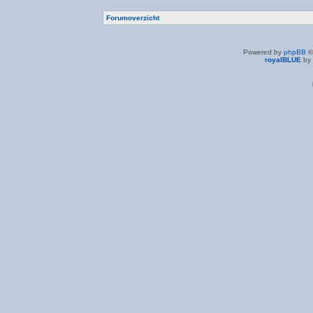
Forumoverzicht
Powered by
phpBB
©
royalBLUE
by