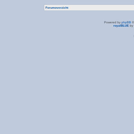
Forumoverzicht
Powered by
phpBB
©
royalBLUE
by