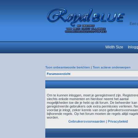
Een 
Width Size
Inlog
Toon onbeantwoorde berichten
|
Toon actieve onderwerpen
Forumoverzicht
Om te kunnen inloggen, moet je geregistreerd zijn. Registrer
slechts enkele momenten en hierdoor neemt het aantal
mogelijkheden toe die je hebt op dit forum. De beheerder kan
geregistreerde gebruikers ook extra permissies verlenen. N
voordat je inlogt, zeker kennis van onze gebruikersvoorwaa
bijhorende regels. Op het forum moeten de regels altijd nagel
worden.
Gebruikersvoorwaarden
|
Privacybeleid