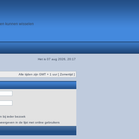
ten kunnen wisselen
Het is 07 aug 2026, 20:17
Alle tijden zijn GMT + 1 uur [ Zomertijd ]
n bij ieder bezoek
weergeven in de lijst met online gebruikers