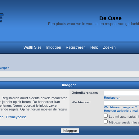
De Oase
Een plaats waar we in warmte en respect van gedach
Width Size
Inloggen
Registreren
Help
Zoeken
werpen
Inloggen
Gebruikersnaam:
Registreren
n. Registreren duurt slechts enkele momenten
e je hebt op dit forum. De beheerder kan
Wachtwoord:
rlenen. Neem, voordat je inlogt, zeker
Wachtwoord vergeten?
ende regels. Op het forum moeten de regels
Herstuur activatie e-mail
Log mij automatisch i
en
|
Privacybeleid
Mij deze sessie niet 