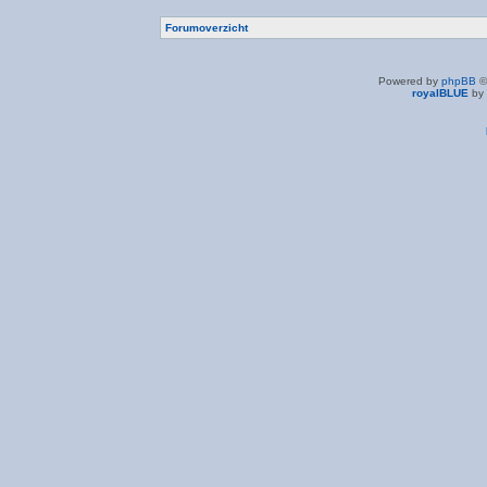
Forumoverzicht
Powered by
phpBB
©
royalBLUE
by