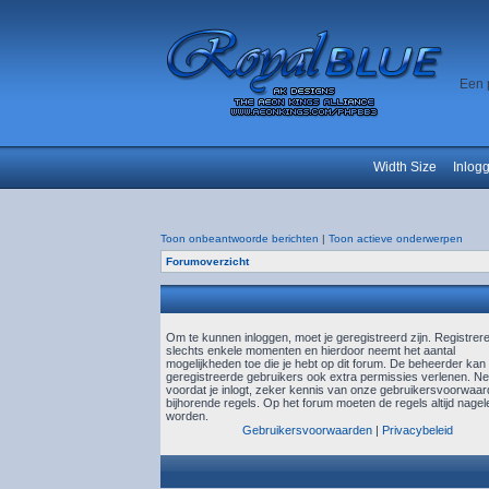
Een 
Width Size
Inlog
Toon onbeantwoorde berichten
|
Toon actieve onderwerpen
Forumoverzicht
Om te kunnen inloggen, moet je geregistreerd zijn. Registrer
slechts enkele momenten en hierdoor neemt het aantal
mogelijkheden toe die je hebt op dit forum. De beheerder kan
geregistreerde gebruikers ook extra permissies verlenen. N
voordat je inlogt, zeker kennis van onze gebruikersvoorwaa
bijhorende regels. Op het forum moeten de regels altijd nagel
worden.
Gebruikersvoorwaarden
|
Privacybeleid