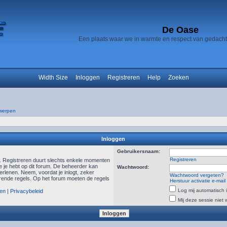
De Oase
Een plaats waar we in warmte en respect van gedach
Width Size
Inloggen
Registreren
Help
Zoeken
werpen
Inloggen
Gebruikersnaam:
Registreren
n. Registreren duurt slechts enkele momenten
e je hebt op dit forum. De beheerder kan
Wachtwoord:
rlenen. Neem, voordat je inlogt, zeker
Wachtwoord vergeten?
ende regels. Op het forum moeten de regels
Herstuur activatie e-mail
Log mij automatisch i
en
|
Privacybeleid
Mij deze sessie niet 