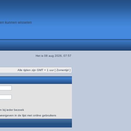
ten kunnen wisselen
Het is 08 aug 2026, 07:57
Alle tijden zijn GMT + 1 uur [ Zomertijd ]
n bij ieder bezoek
weergeven in de lijst met online gebruikers