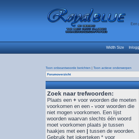
Een 
Width Size
Inlog
Toon onbeantwoorde berichten
|
Toon actieve onderwerpen
Forumoverzicht
Zoek naar trefwoorden:
Plaats een
+
voor woorden die moeten
voorkomen en een
-
voor woorden die
niet mogen voorkomen. Een lijst
woorden waarvan slechts één woord
moet voorkomen plaats je tussen
haakjes met een
|
tussen de woorden.
Gebruik het jokerteken * voor