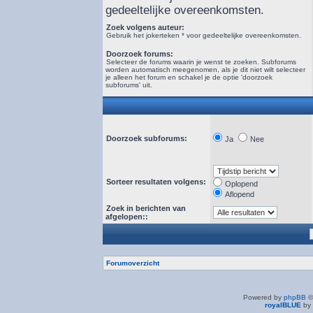
gedeeltelijke overeenkomsten.
Zoek volgens auteur:
Gebruik het jokerteken * voor gedeeltelijke overeenkomsten.
Doorzoek forums:
Selecteer de forums waarin je wenst te zoeken. Subforums
worden automatisch meegenomen, als je dit niet wilt selecteer
je alleen het forum en schakel je de optie 'doorzoek
subforums' uit.
Doorzoek subforums:
Ja
Nee
Sorteer resultaten volgens:
Oplopend
Aflopend
Zoek in berichten van
afgelopen::
Forumoverzicht
Powered by
phpBB
©
royalBLUE
by