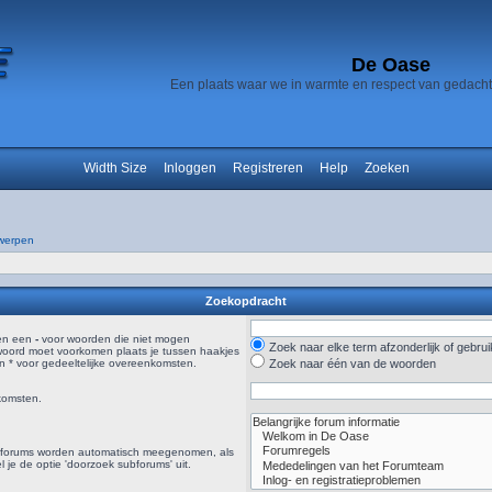
De Oase
Een plaats waar we in warmte en respect van gedach
Width Size
Inloggen
Registreren
Help
Zoeken
werpen
Zoekopdracht
en een
-
voor woorden die niet mogen
Zoek naar elke term afzonderlijk of gebr
woord moet voorkomen plaats je tussen haakjes
 * voor gedeeltelijke overeenkomsten.
Zoek naar één van de woorden
komsten.
ubforums worden automatisch meegenomen, als
el je de optie 'doorzoek subforums' uit.