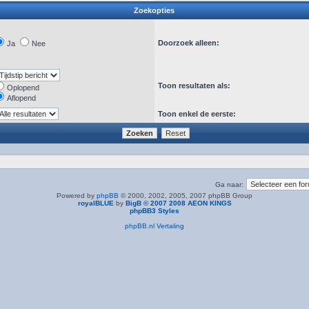
Zoekopties
Doorzoek alleen:
Ja
Nee
Toon resultaten als:
Oplopend
Aflopend
Toon enkel de eerste:
Ga naar:
Powered by
phpBB
© 2000, 2002, 2005, 2007 phpBB Group
royalBLUE
by
BigB © 2007 2008 AEON KINGS
phpBB3 Styles
phpBB.nl Vertaling