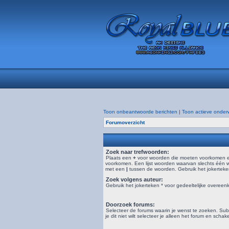
Toon onbeantwoorde berichten
|
Toon actieve onder
Forumoverzicht
Zoek naar trefwoorden:
Plaats een
+
voor woorden die moeten voorkomen 
voorkomen. Een lijst woorden waarvan slechts één 
met een
|
tussen de woorden. Gebruik het jokerteken
Zoek volgens auteur:
Gebruik het jokerteken * voor gedeeltelijke overeen
Doorzoek forums:
Selecteer de forums waarin je wenst te zoeken. S
je dit niet wilt selecteer je alleen het forum en schak