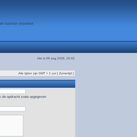
ten kunnen wisselen
Het is 06 aug 2026, 20:42
Alle tijden zijn GMT + 1 uur [ Zomertijd ]
uik de opdracht zoals opgegeven