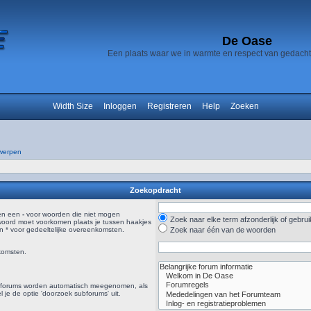
De Oase
Een plaats waar we in warmte en respect van gedach
Width Size
Inloggen
Registreren
Help
Zoeken
werpen
Zoekopdracht
en een
-
voor woorden die niet mogen
Zoek naar elke term afzonderlijk of gebr
woord moet voorkomen plaats je tussen haakjes
 * voor gedeeltelijke overeenkomsten.
Zoek naar één van de woorden
komsten.
ubforums worden automatisch meegenomen, als
el je de optie 'doorzoek subforums' uit.