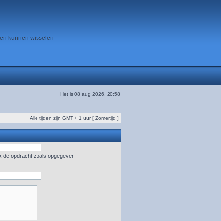
ten kunnen wisselen
Het is 08 aug 2026, 20:58
Alle tijden zijn GMT + 1 uur [ Zomertijd ]
uik de opdracht zoals opgegeven