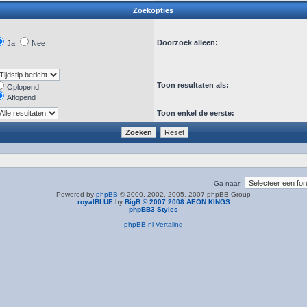
Zoekopties
Doorzoek alleen:
Ja
Nee
Toon resultaten als:
Oplopend
Aflopend
Toon enkel de eerste:
Ga naar:
Powered by
phpBB
© 2000, 2002, 2005, 2007 phpBB Group
royalBLUE
by
BigB © 2007 2008 AEON KINGS
phpBB3 Styles
phpBB.nl Vertaling