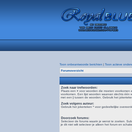
Toon onbeantwoorde berichten
|
Toon actieve onder
Forumoverzicht
Zoek naar trefwoorden:
Plaats een
+
voor woorden die moeten voorkomen 
voorkomen. Een lijst woorden waarvan slechts één 
met een
|
tussen de woorden. Gebruik het jokerteken
Zoek volgens auteur:
Gebruik het jokerteken * voor gedeeltelijke overeen
Doorzoek forums:
Selecteer de forums waarin je wenst te zoeken. S
je dit niet wilt selecteer je alleen het forum en schak