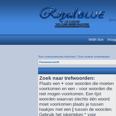
Een 
Width Size
Inlog
Toon onbeantwoorde berichten
|
Toon actieve onderwerpen
Forumoverzicht
Zoek naar trefwoorden:
Plaats een
+
voor woorden die moeten
voorkomen en een
-
voor woorden die
niet mogen voorkomen. Een lijst
woorden waarvan slechts één woord
moet voorkomen plaats je tussen
haakjes met een
|
tussen de woorden.
Gebruik het jokerteken * voor