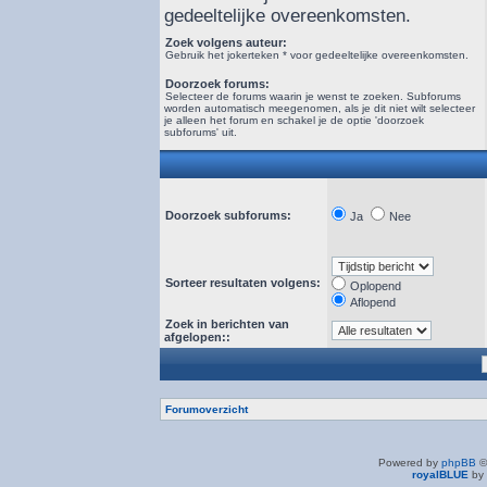
gedeeltelijke overeenkomsten.
Zoek volgens auteur:
Gebruik het jokerteken * voor gedeeltelijke overeenkomsten.
Doorzoek forums:
Selecteer de forums waarin je wenst te zoeken. Subforums
worden automatisch meegenomen, als je dit niet wilt selecteer
je alleen het forum en schakel je de optie 'doorzoek
subforums' uit.
Doorzoek subforums:
Ja
Nee
Sorteer resultaten volgens:
Oplopend
Aflopend
Zoek in berichten van
afgelopen::
Forumoverzicht
Powered by
phpBB
©
royalBLUE
by