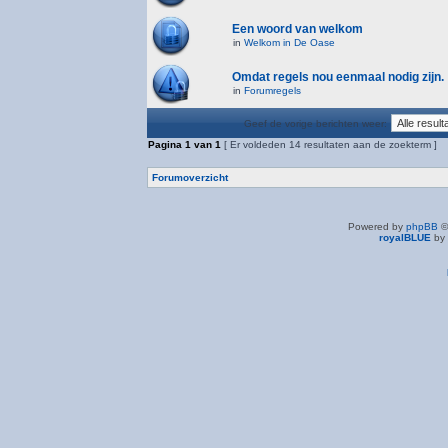
Een woord van welkom
in
Welkom in De Oase
Omdat regels nou eenmaal nodig zijn.
in
Forumregels
Geef de vorige berichten weer:
Pagina
1
van
1
[ Er voldeden 14 resultaten aan de zoekterm ]
Forumoverzicht
Powered by
phpBB
©
royalBLUE
by