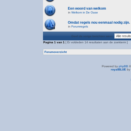
Een woord van welkom
in
Welkom in De Oase
Omdat regels nou eenmaal nodig zijn.
in
Forumregels
Geef de vorige berichten weer:
Pagina
1
van
1
[ Er voldeden 14 resultaten aan de zoekterm ]
Forumoverzicht
Powered by
phpBB
©
royalBLUE
by