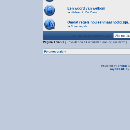
Een woord van welkom
in
Welkom in De Oase
Omdat regels nou eenmaal nodig zijn.
in
Forumregels
Geef de vorige berichten weer:
Pagina
1
van
1
[ Er voldeden 14 resultaten aan de zoekterm ]
Forumoverzicht
Powered by
phpBB
©
royalBLUE
by