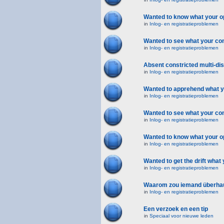
Wanted to know what your op
in
Inlog- en registratieproblemen
Wanted to see what your conv
in
Inlog- en registratieproblemen
Absent constricted multi-di
in
Inlog- en registratieproblemen
Wanted to apprehend what yo
in
Inlog- en registratieproblemen
Wanted to see what your con
in
Inlog- en registratieproblemen
Wanted to know what your opi
in
Inlog- en registratieproblemen
Wanted to get the drift what 
in
Inlog- en registratieproblemen
Waarom zou iemand überhaupt
in
Inlog- en registratieproblemen
Een verzoek en een tip
in
Speciaal voor nieuwe leden