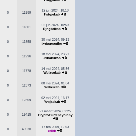
12 jun 2024, 18:18
0
11989
Fstgjekab
02 jun 2024, 10:50
0
11801
Rjngbdkab
30 mei 2024, 09:13
0
11858
ixejaqoaqibu
18 mei 2024, 23:27
0
11996
Jxbakukab
14 mei 2024, 05:56
0
11778
Wbizcekab
08 mei 2024, 01:04
0
11373
Wllkeikab
02 mei 2024, 13:17
0
12309
Yvojxakab
21 maart 2024, 02:25
0
19415
CryptoCurrencybinny
17 feb 2009, 12:53
0
49530
edith