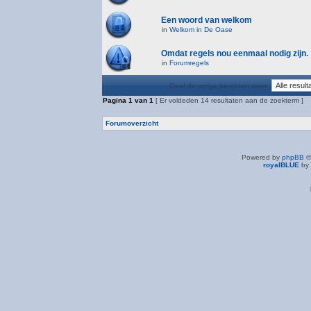
Een woord van welkom
in
Welkom in De Oase
Omdat regels nou eenmaal nodig zijn.
in
Forumregels
Geef de vorige berichten weer:
Pagina
1
van
1
[ Er voldeden 14 resultaten aan de zoekterm ]
Forumoverzicht
Powered by
phpBB
©
royalBLUE
by