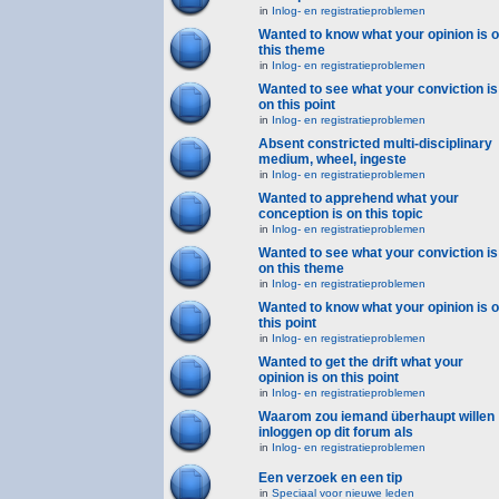
in
Inlog- en registratieproblemen
Wanted to know what your opinion is 
this theme
in
Inlog- en registratieproblemen
Wanted to see what your conviction is
on this point
in
Inlog- en registratieproblemen
Absent constricted multi-disciplinary
medium, wheel, ingeste
in
Inlog- en registratieproblemen
Wanted to apprehend what your
conception is on this topic
in
Inlog- en registratieproblemen
Wanted to see what your conviction is
on this theme
in
Inlog- en registratieproblemen
Wanted to know what your opinion is 
this point
in
Inlog- en registratieproblemen
Wanted to get the drift what your
opinion is on this point
in
Inlog- en registratieproblemen
Waarom zou iemand überhaupt willen
inloggen op dit forum als
in
Inlog- en registratieproblemen
Een verzoek en een tip
in
Speciaal voor nieuwe leden