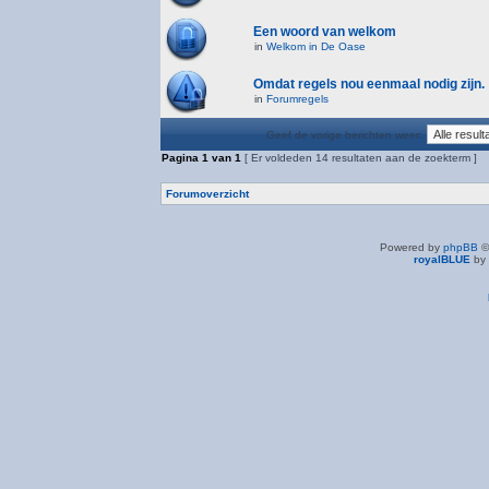
Een woord van welkom
in
Welkom in De Oase
Omdat regels nou eenmaal nodig zijn.
in
Forumregels
Geef de vorige berichten weer:
Pagina
1
van
1
[ Er voldeden 14 resultaten aan de zoekterm ]
Forumoverzicht
Powered by
phpBB
©
royalBLUE
by