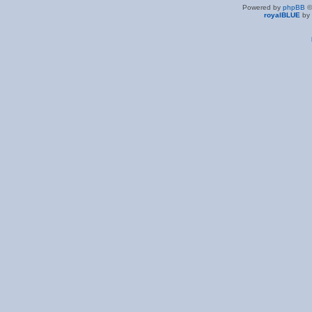
Powered by
phpBB
©
royalBLUE
by