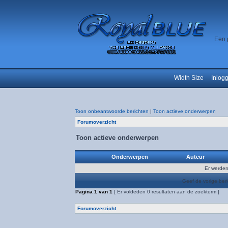
Een 
Width Size
Inlog
Toon onbeantwoorde berichten
|
Toon actieve onderwerpen
Forumoverzicht
Toon actieve onderwerpen
Onderwerpen
Auteur
Er werden
Geef de vorige ber
Pagina
1
van
1
[ Er voldeden 0 resultaten aan de zoekterm ]
Forumoverzicht