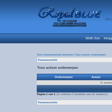
Een 
Width Size
Inlog
Toon onbeantwoorde berichten
|
Toon actieve onderwerpen
Forumoverzicht
Toon actieve onderwerpen
Onderwerpen
Auteur
Er werden
Geef de vorige ber
Pagina
1
van
1
[ Er voldeden 0 resultaten aan de zoekterm ]
Forumoverzicht