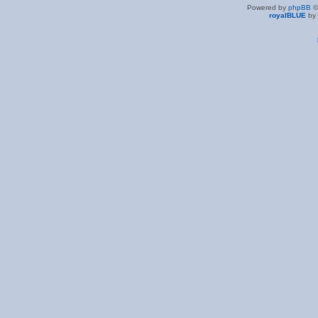
Powered by
phpBB
©
royalBLUE
by