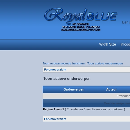
Een 
Width Size
Inlog
Toon onbeantwoorde berichten
|
Toon actieve onderwerpen
Forumoverzicht
Toon actieve onderwerpen
Onderwerpen
Auteur
Er werden
Geef de vorige ber
Pagina
1
van
1
[ Er voldeden 0 resultaten aan de zoekterm ]
Forumoverzicht