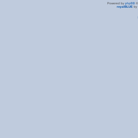
Powered by
phpBB
©
royalBLUE
by