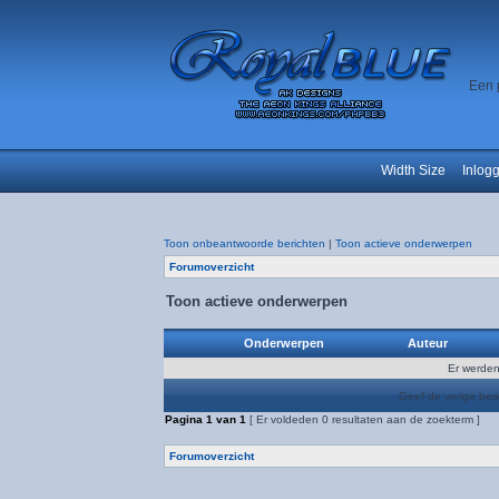
Een 
Width Size
Inlog
Toon onbeantwoorde berichten
|
Toon actieve onderwerpen
Forumoverzicht
Toon actieve onderwerpen
Onderwerpen
Auteur
Er werden
Geef de vorige ber
Pagina
1
van
1
[ Er voldeden 0 resultaten aan de zoekterm ]
Forumoverzicht