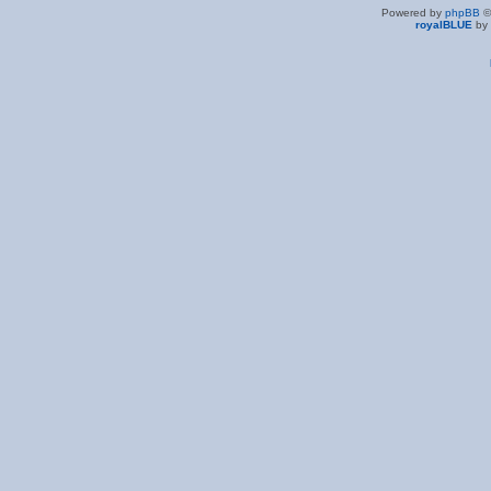
Powered by
phpBB
©
royalBLUE
by