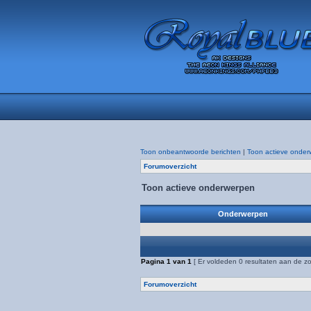
Toon onbeantwoorde berichten
|
Toon actieve onder
Forumoverzicht
Toon actieve onderwerpen
Onderwerpen
Pagina
1
van
1
[ Er voldeden 0 resultaten aan de zo
Forumoverzicht