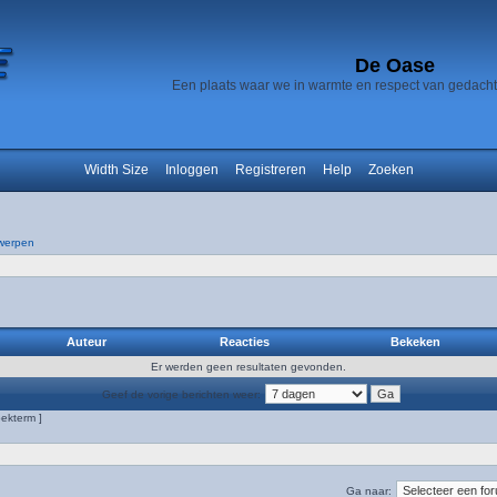
De Oase
Een plaats waar we in warmte en respect van gedach
Width Size
Inloggen
Registreren
Help
Zoeken
werpen
Auteur
Reacties
Bekeken
Er werden geen resultaten gevonden.
Geef de vorige berichten weer:
ekterm ]
Ga naar: