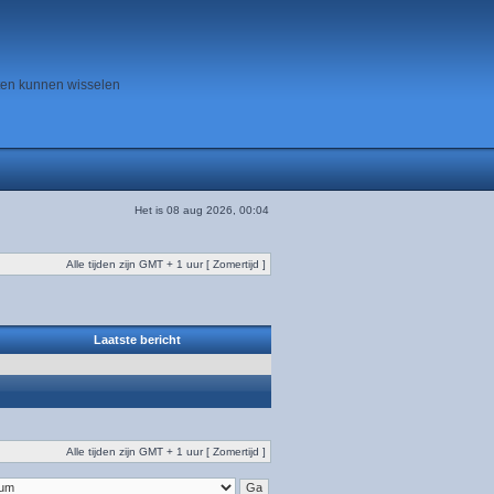
ten kunnen wisselen
Het is 08 aug 2026, 00:04
Alle tijden zijn GMT + 1 uur [ Zomertijd ]
Laatste bericht
Alle tijden zijn GMT + 1 uur [ Zomertijd ]