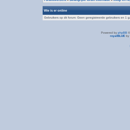
Wie is er online
Gebruikers op dit forum: Geen geregistreerde gebruikers en 1 g
Powered by
phpBB
©
royalBLUE
by