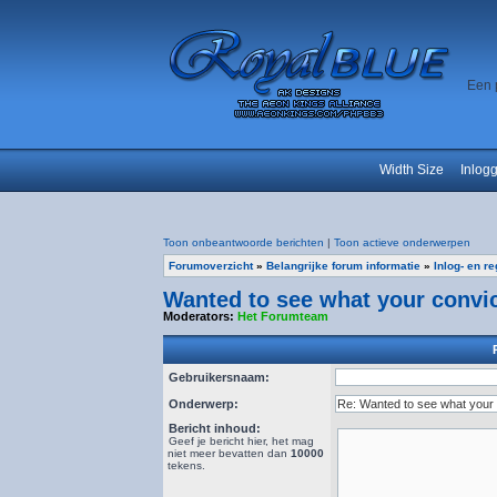
Een 
Width Size
Inlog
Toon onbeantwoorde berichten
|
Toon actieve onderwerpen
Forumoverzicht
»
Belangrijke forum informatie
»
Inlog- en r
Wanted to see what your convic
Moderators:
Het Forumteam
Gebruikersnaam:
Onderwerp:
Bericht inhoud:
Geef je bericht hier, het mag
niet meer bevatten dan
10000
tekens.