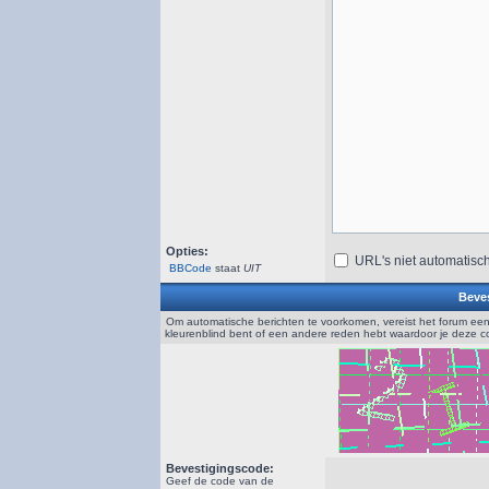
Opties:
URL's niet automatisc
BBCode
staat
UIT
Beves
Om automatische berichten te voorkomen, vereist het forum een
kleurenblind bent of een andere reden hebt waardoor je deze 
Bevestigingscode:
Geef de code van de