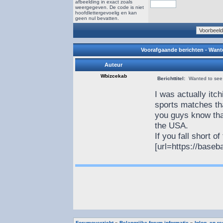
afbeelding in exact zoals
weergegeven. De code is niet
hoofdlettergevoelig en kan
geen nul bevatten.
Voorafgaande berichten - Wante
Auteur
Wbizcekab
Berichttitel:
Wanted to see 
I was actually it
sports matches tha
you guys know that
the USA.
If you fall short of
[url=https://baseba
Forumoverzicht
»
Belangrijke forum informatie
»
Inlog- en r