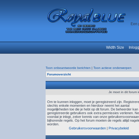
Een 
Width Size
Inlog
Toon onbeantwoorde berichten
|
Toon actieve onderwerpen
Forumoverzicht
Je moet in dit forum
Om te kunnen inloggen, moet je geregistreerd zijn. Registrer
slechts enkele momenten en hierdoor neemt het aantal
mogelijkheden toe die je hebt op dit forum. De beheerder kan
geregistreerde gebruikers ook extra permissies verlenen. N
voordat je inlogt, zeker kennis van onze gebruikersvoorwaa
bijhorende regels. Op het forum moeten de regels altijd nagel
worden.
Gebruikersvoorwaarden
|
Privacybeleid