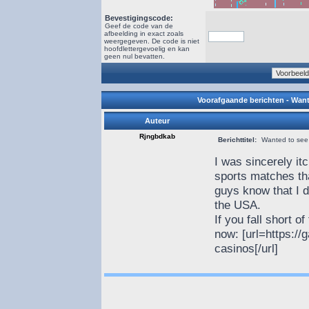
Bevestigingscode:
Geef de code van de
afbeelding in exact zoals
weergegeven. De code is niet
hoofdlettergevoelig en kan
geen nul bevatten.
Voorafgaande berichten - Wante
Auteur
Rjngbdkab
Berichttitel:
Wanted to see 
I was sincerely i
sports matches th
guys know that I d
the USA.
If you fall short o
now: [url=https:/
casinos[/url]