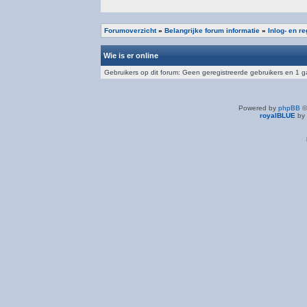
Forumoverzicht
»
Belangrijke forum informatie
»
Inlog- en r
Wie is er online
Gebruikers op dit forum: Geen geregistreerde gebruikers en 1 g
Powered by
phpBB
©
royalBLUE
by