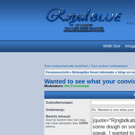
Een 
Width Size
Inlog
Toon onbeantwoorde berichten
|
Toon actieve onderwerpen
Forumoverzicht
»
Belangrijke forum informatie
»
Inlog- en r
Wanted to see what your convict
Moderators:
Het Forumteam
Gebruikersnaam:
Onderwerp:
Bericht inhoud:
Geef je bericht hier, het mag
niet meer bevatten dan
10000
tekens.