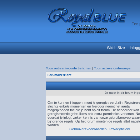
Een 
Width Size
Inlog
Toon onbeantwoorde berichten
|
Toon actieve onderwerpen
Forumoverzicht
Je moet in dit forum ing
Om te kunnen inloggen, moet je geregistreerd zijn. Registrer
slechts enkele momenten en hierdoor neemt het aantal
mogelijkheden toe die je hebt op dit forum. De beheerder kan
geregistreerde gebruikers ook extra permissies verlenen. N
voordat je inlogt, zeker kennis van onze gebruikersvoorwaa
bijhorende regels. Op het forum moeten de regels altijd nagel
worden.
Gebruikersvoorwaarden
|
Privacybeleid