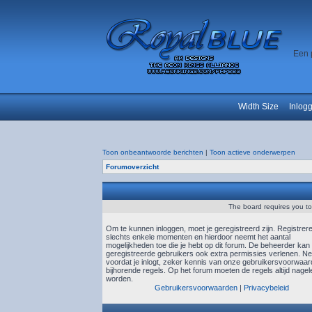
Een 
Width Size
Inlog
Toon onbeantwoorde berichten
|
Toon actieve onderwerpen
Forumoverzicht
The board requires you to 
Om te kunnen inloggen, moet je geregistreerd zijn. Registrer
slechts enkele momenten en hierdoor neemt het aantal
mogelijkheden toe die je hebt op dit forum. De beheerder kan
geregistreerde gebruikers ook extra permissies verlenen. N
voordat je inlogt, zeker kennis van onze gebruikersvoorwaa
bijhorende regels. Op het forum moeten de regels altijd nagel
worden.
Gebruikersvoorwaarden
|
Privacybeleid