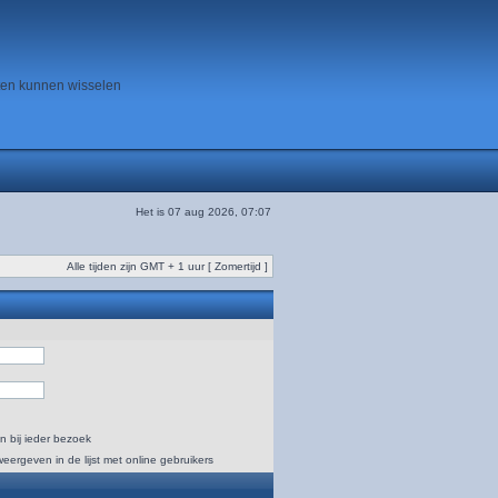
ten kunnen wisselen
Het is 07 aug 2026, 07:07
Alle tijden zijn GMT + 1 uur [ Zomertijd ]
n bij ieder bezoek
weergeven in de lijst met online gebruikers