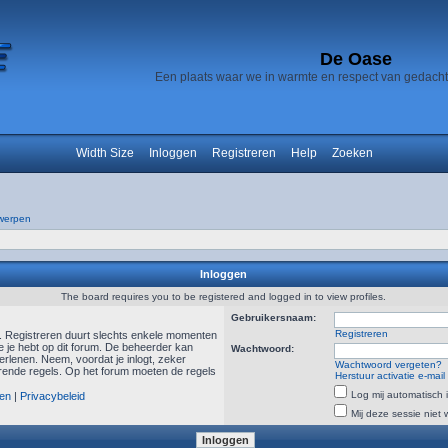
De Oase
Een plaats waar we in warmte en respect van gedach
Width Size
Inloggen
Registreren
Help
Zoeken
werpen
Inloggen
The board requires you to be registered and logged in to view profiles.
Gebruikersnaam:
Registreren
n. Registreren duurt slechts enkele momenten
e je hebt op dit forum. De beheerder kan
Wachtwoord:
rlenen. Neem, voordat je inlogt, zeker
Wachtwoord vergeten?
ende regels. Op het forum moeten de regels
Herstuur activatie e-mail
Log mij automatisch i
en
|
Privacybeleid
Mij deze sessie niet 