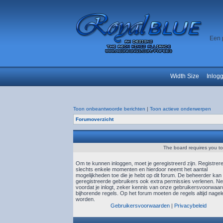
Een 
Width Size
Inlog
Toon onbeantwoorde berichten
|
Toon actieve onderwerpen
Forumoverzicht
The board requires you to 
Om te kunnen inloggen, moet je geregistreerd zijn. Registrer
slechts enkele momenten en hierdoor neemt het aantal
mogelijkheden toe die je hebt op dit forum. De beheerder kan
geregistreerde gebruikers ook extra permissies verlenen. N
voordat je inlogt, zeker kennis van onze gebruikersvoorwaa
bijhorende regels. Op het forum moeten de regels altijd nagel
worden.
Gebruikersvoorwaarden
|
Privacybeleid