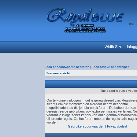
Een 
Width Size
Inlog
Toon onbeantwoorde berichten
|
Toon actieve onderwerpen
Forumoverzicht
The board requires you to 
Om te kunnen inloggen, moet je geregistreerd zijn. Registrer
slechts enkele momenten en hierdoor neemt het aantal
mogelijkheden toe die je hebt op dit forum. De beheerder kan
geregistreerde gebruikers ook extra permissies verlenen. N
voordat je inlogt, zeker kennis van onze gebruikersvoorwaa
bijhorende regels. Op het forum moeten de regels altijd nagel
worden.
Gebruikersvoorwaarden
|
Privacybeleid