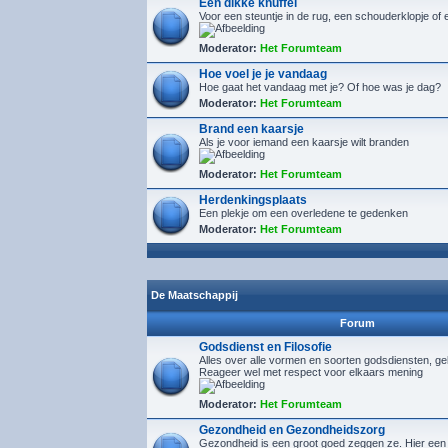
Een dikke knuffel
Voor een steuntje in de rug, een schouderklopje of 
Moderator:
Het Forumteam
Hoe voel je je vandaag
Hoe gaat het vandaag met je? Of hoe was je dag?
Moderator:
Het Forumteam
Brand een kaarsje
Als je voor iemand een kaarsje wilt branden
Moderator:
Het Forumteam
Herdenkingsplaats
Een plekje om een overledene te gedenken
Moderator:
Het Forumteam
De Maatschappij
Forum
Godsdienst en Filosofie
Alles over alle vormen en soorten godsdiensten, gelo
Reageer wel met respect voor elkaars mening
Moderator:
Het Forumteam
Gezondheid en Gezondheidszorg
Gezondheid is een groot goed zeggen ze. Hier een 