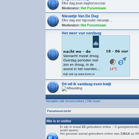
Elke dag jouw daghoroscoop
Moderator:
Het Forumteam
Nieuwtje Van De Dag
Elke dag een bijzonder nieuwtje...
Moderator:
Het Forumteam
Het weer van vandaag
Dit wil ik vandaag even kwijt
Verwijder alle forumcookies
|
Het team
Forumoverzicht
Wie is er online
Er zijn in totaal
22
gebruikers online :: 0 geregistreerd
actief waren)
Het grootste aantal gebruikers online was
13614
op 06