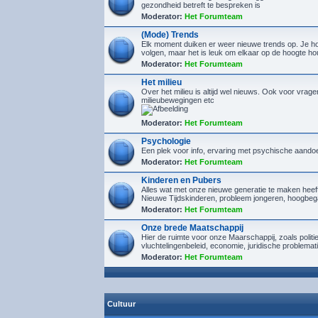
gezondheid betreft te bespreken is
Moderator:
Het Forumteam
(Mode) Trends
Elk moment duiken er weer nieuwe trends op. Je hoef
volgen, maar het is leuk om elkaar op de hoogte h
Moderator:
Het Forumteam
Het milieu
Over het milieu is altijd wel nieuws. Ook voor vrage
milieubewegingen etc
Moderator:
Het Forumteam
Psychologie
Een plek voor info, ervaring met psychische aando
Moderator:
Het Forumteam
Kinderen en Pubers
Alles wat met onze nieuwe generatie te maken heef
Nieuwe Tijdskinderen, probleem jongeren, hoogbeg
Moderator:
Het Forumteam
Onze brede Maatschappij
Hier de ruimte voor onze Maarschappij, zoals politi
vluchtelingenbeleid, economie, juridische problemat
Moderator:
Het Forumteam
Cultuur