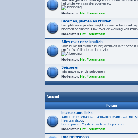
het uitsterven van diersoorten etc
Moderator:
Het Forumteam
Bloemen, planten en kruiden
Een plek waar je alles kwijt kunt wat je hebt met b
bloemen of planten. Ook over de werking van kruid
Moderator:
Het Forumteam
Alles over onze knuffels
Voor leuke (of minder leuke) verhalen over onze hu
om foto's of filmpjes te laten zien
Moderator:
Het Forumteam
Seizoenen
Informatie over de seizoenen
Moderator:
Het Forumteam
Actueel
Forum
Interessante links
Yanini forum
;
Anahata
;
Tarotwitch
;
Mams van nu
;
Sp
Heartsandsoul
;
Forumpaleis
;
Mysterie-wetenschapsforum
Moderator:
Het Forumteam
Dag Horoscoop