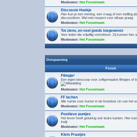
Moderator:
Het Forumteam
Discussie Hoekje
Hier kun je een mening, een vraag of een stelling p
discussiëren. Wel met respect voor elkaar graag
Moderator:
Het Forumteam
Tot ziens, en veel goeds toegewenst
Voor leden die vrijwillig vertrekken. Zij kunnen hie
Moderator:
Het Forumteam
Ontspanning
Forum
Filmpje!
Een eigen bioscoop voor zelfgemaakte filmpjes of 
Moderator:
Het Forumteam
FF lachen
Alle ruimte voor humor in de breedste zin van het 
Moderator:
Het Forumteam
Positieve puntjes
Het leven heeft gelukkig ook leuke kanten. Hier kan 
kwijt
Moderator:
Het Forumteam
Klets Praatjes