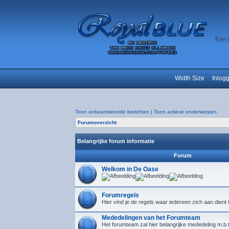
Een 
Width Size
Inlog
Toon onbeantwoorde berichten
|
Toon actieve onderwerpen
Forumoverzicht
Belangrijke forum informatie
Forum
Welkom in De Oase
Forumregels
Hier vind je de regels waar iedereen zich aan dient
Mededelingen van het Forumteam
Het forumteam zal hier belangrijke mededeling m.b.t