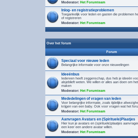
Moderator:
Het Forumteam
Inlog- en registratieproblemen
Toegankelijk voor leden en gasten die problemen h
of registreren
Moderator:
Het Forumteam
Over het forum
Forum
Speciaal voor nieuwe leden
Belangrijke informatie voor onze nieuwelingen
Ideeënbus
Iedereen heeft zeggenschap, dus heb je ideeën voor
alsjeblieft weten. We willen er alles aan doen om het
maken
Moderator:
Het Forumteam
Mededelingen of vragen van leden
Voor belangrijke informatie, zoals tijdelijke afwezighe
krijgen van een baby. Ook voor vragen wat het foru
Moderator:
Het Forumteam
Aanvragen Avatars en (Spirituele)Plaatjes
Hier kun je avatars en (spirituele)plaatjes aanvra
een keer een andere avatar willen.
Moderator:
Het Forumteam