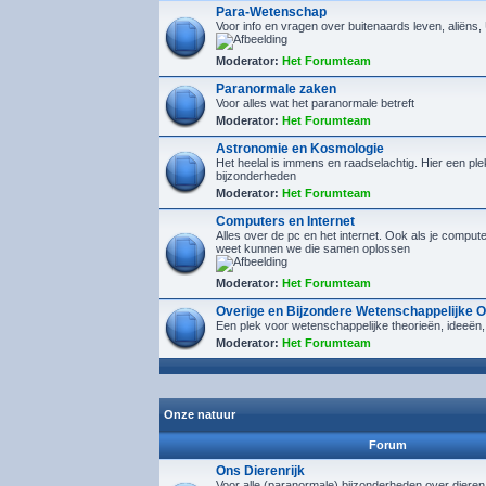
Para-Wetenschap
Voor info en vragen over buitenaards leven, aliëns
Moderator:
Het Forumteam
Paranormale zaken
Voor alles wat het paranormale betreft
Moderator:
Het Forumteam
Astronomie en Kosmologie
Het heelal is immens en raadselachtig. Hier een plek
bijzonderheden
Moderator:
Het Forumteam
Computers en Internet
Alles over de pc en het internet. Ook als je compu
weet kunnen we die samen oplossen
Moderator:
Het Forumteam
Overige en Bijzondere Wetenschappelijke 
Een plek voor wetenschappelijke theorieën, ideeën,
Moderator:
Het Forumteam
Onze natuur
Forum
Ons Dierenrijk
Voor alle (paranormale) bijzonderheden over diere