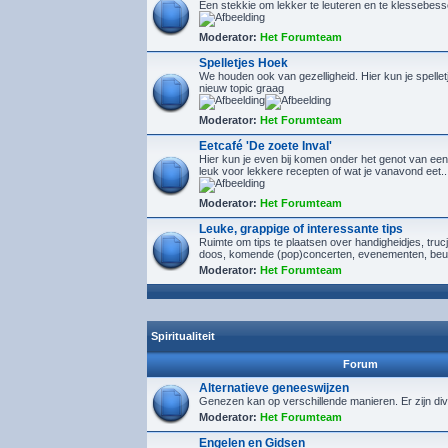
Een stekkie om lekker te leuteren en te klessebes
Moderator:
Het Forumteam
Spelletjes Hoek
We houden ook van gezelligheid. Hier kun je spelletj
nieuw topic graag
Moderator:
Het Forumteam
Eetcafé 'De zoete Inval'
Hier kun je even bij komen onder het genot van een
leuk voor lekkere recepten of wat je vanavond eet..
Moderator:
Het Forumteam
Leuke, grappige of interessante tips
Ruimte om tips te plaatsen over handigheidjes, tru
doos, komende (pop)concerten, evenementen, beu
Moderator:
Het Forumteam
Spiritualiteit
Forum
Alternatieve geneeswijzen
Genezen kan op verschillende manieren. Er zijn div
Moderator:
Het Forumteam
Engelen en Gidsen