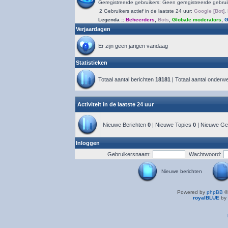
Geregistreerde gebruikers: Geen geregistreerde gebrui
2 Gebruikers actief in de laatste 24 uur:
Google [Bot]
,
Legenda ::
Beheerders
,
Bots
,
Globale moderators
,
G
Verjaardagen
Er zijn geen jarigen vandaag
Statistieken
Totaal aantal berichten
18181
| Totaal aantal onder
Activiteit in de laatste 24 uur
Nieuwe Berichten
0
| Nieuwe Topics
0
| Nieuwe Ge
Inloggen
Gebruikersnaam:
Wachtwoord:
Nieuwe berichten
Powered by
phpBB
©
royalBLUE
by