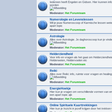
Iedereen heeft Engelen en Gidsen. Hier kunnen inf
worden
Moderator:
Het Forumteam
Numerologie en Levenslessen
Wil je jouw Numeroscoop of Karmische lessen wete
apart topic
Moderator:
Het Forumteam
Astrologie
Alles over Astrologie. Je daghoroscoop kun je vin
Moderator:
Het Forumteam
Helderziendheid
Voor info en vragen als het gaat om Helderziendhe
Helderweten, Heldervoelen etc
Moderator:
Het Forumteam
Reiki
Alles over Reiki: info, ruimte voor vragen en healin
Moderator:
Het Forumteam
EnergieHoekje
Hier kun je vragen om verschillende vormen van en
een apart topic ajb
Moderator:
Het Forumteam
Online Spirituele Kaarttrekkingen
Hier kun je Inzicht in jezelf krijgen door het trekken