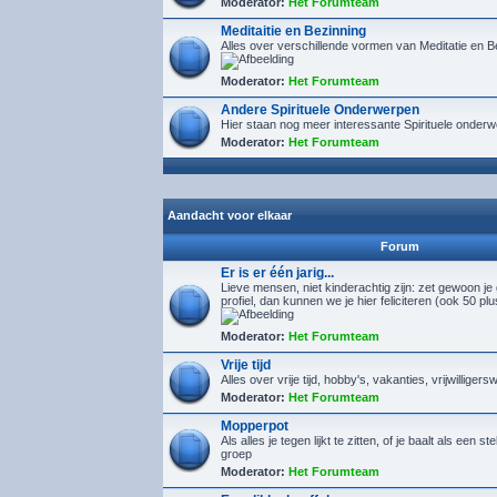
Moderator:
Het Forumteam
Meditaitie en Bezinning
Alles over verschillende vormen van Meditatie en B
Moderator:
Het Forumteam
Andere Spirituele Onderwerpen
Hier staan nog meer interessante Spirituele onder
Moderator:
Het Forumteam
Aandacht voor elkaar
Forum
Er is er één jarig...
Lieve mensen, niet kinderachtig zijn: zet gewoon je
profiel, dan kunnen we je hier feliciteren (ook 50 pl
Moderator:
Het Forumteam
Vrije tijd
Alles over vrije tijd, hobby's, vakanties, vrijwilligers
Moderator:
Het Forumteam
Mopperpot
Als alles je tegen lijkt te zitten, of je baalt als een s
groep
Moderator:
Het Forumteam