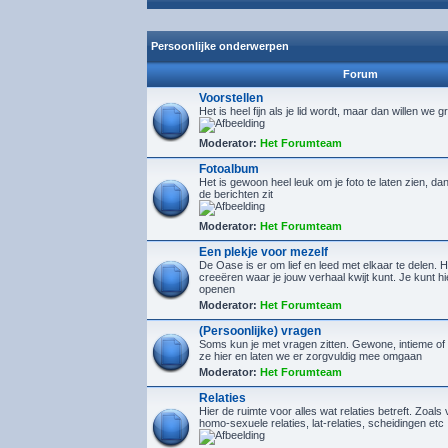
Persoonlijke onderwerpen
Forum
Voorstellen
Het is heel fijn als je lid wordt, maar dan willen we g
Moderator:
Het Forumteam
Fotoalbum
Het is gewoon heel leuk om je foto te laten zien, d
de berichten zit
Moderator:
Het Forumteam
Een plekje voor mezelf
De Oase is er om lief en leed met elkaar te delen. H
creeëren waar je jouw verhaal kwijt kunt. Je kunt 
openen
Moderator:
Het Forumteam
(Persoonlijke) vragen
Soms kun je met vragen zitten. Gewone, intieme of 
ze hier en laten we er zorgvuldig mee omgaan
Moderator:
Het Forumteam
Relaties
Hier de ruimte voor alles wat relaties betreft. Zoals 
homo-sexuele relaties, lat-relaties, scheidingen etc