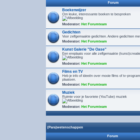
Forum
Boekenwijzer
Om leuke, interessante boeken te bespreken
Moderator:
Het Forumteam
Gedichten
Voor zelfgemaakte gedichten. Andere gedichten me
Moderator:
Het Forumteam
Kunst Galerie "De Oase"
Een ereplaats voor alle zelfgemaakte (kunst)creaties
Moderator:
Het Forumteam
Films en TV
Heb je info of ideeën over mooie films of tv-program
plaatsen.
Moderator:
Het Forumteam
Muziek
Ruimte voor je favoriete (YouTube) muziek
Moderator:
Het Forumteam
(Para)wetenschappen
Forum