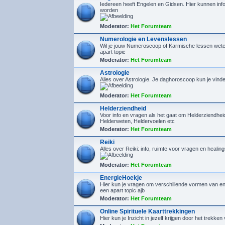
Iedereen heeft Engelen en Gidsen. Hier kunnen inf
worden
Moderator:
Het Forumteam
Numerologie en Levenslessen
Wil je jouw Numeroscoop of Karmische lessen wete
apart topic
Moderator:
Het Forumteam
Astrologie
Alles over Astrologie. Je daghoroscoop kun je vin
Moderator:
Het Forumteam
Helderziendheid
Voor info en vragen als het gaat om Helderziendhe
Helderweten, Heldervoelen etc
Moderator:
Het Forumteam
Reiki
Alles over Reiki: info, ruimte voor vragen en healin
Moderator:
Het Forumteam
EnergieHoekje
Hier kun je vragen om verschillende vormen van en
een apart topic ajb
Moderator:
Het Forumteam
Online Spirituele Kaarttrekkingen
Hier kun je Inzicht in jezelf krijgen door het trekken