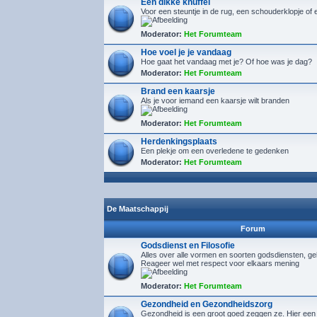
Een dikke knuffel
Voor een steuntje in de rug, een schouderklopje of 
Moderator:
Het Forumteam
Hoe voel je je vandaag
Hoe gaat het vandaag met je? Of hoe was je dag?
Moderator:
Het Forumteam
Brand een kaarsje
Als je voor iemand een kaarsje wilt branden
Moderator:
Het Forumteam
Herdenkingsplaats
Een plekje om een overledene te gedenken
Moderator:
Het Forumteam
De Maatschappij
Forum
Godsdienst en Filosofie
Alles over alle vormen en soorten godsdiensten, gelo
Reageer wel met respect voor elkaars mening
Moderator:
Het Forumteam
Gezondheid en Gezondheidszorg
Gezondheid is een groot goed zeggen ze. Hier een 