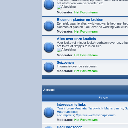
het uitsterven van diersoorten etc
Moderator:
Het Forumteam
Bloemen, planten en kruiden
Een plek waar je alles kwijt kunt wat je hebt met b
bloemen of planten. Ook over de werking van kruid
Moderator:
Het Forumteam
Alles over onze knuffels
Voor leuke (of minder leuke) verhalen over onze hu
om foto's of filmpjes te laten zien
Moderator:
Het Forumteam
Seizoenen
Informatie over de seizoenen
Moderator:
Het Forumteam
Actueel
Forum
Interessante links
Yanini forum
;
Anahata
;
Tarotwitch
;
Mams van nu
;
Sp
Heartsandsoul
;
Forumpaleis
;
Mysterie-wetenschapsforum
Moderator:
Het Forumteam
Dag Horoscoop