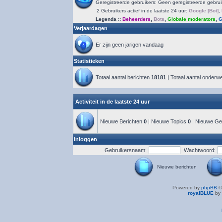
Geregistreerde gebruikers: Geen geregistreerde gebrui
2 Gebruikers actief in de laatste 24 uur:
Google [Bot]
,
Legenda ::
Beheerders
,
Bots
,
Globale moderators
,
G
Verjaardagen
Er zijn geen jarigen vandaag
Statistieken
Totaal aantal berichten
18181
| Totaal aantal onder
Activiteit in de laatste 24 uur
Nieuwe Berichten
0
| Nieuwe Topics
0
| Nieuwe Ge
Inloggen
Gebruikersnaam:
Wachtwoord:
Nieuwe berichten
Powered by
phpBB
©
royalBLUE
by