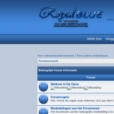
Een 
Width Size
Inlog
Toon onbeantwoorde berichten
|
Toon actieve onderwerpen
Forumoverzicht
Belangrijke forum informatie
Forum
Welkom in De Oase
Forumregels
Hier vind je de regels waar iedereen zich aan dient
Mededelingen van het Forumteam
Het forumteam zal hier belangrijke mededeling m.b.t