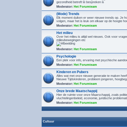
gezondheid betreft te bespreken is
Moderator:
Het Forumteam
(Mode) Trends
Elk moment duiken er weer nieuwe trends op. Je hoef
volgen, maar het is leuk om elkaar op de hoogte h
Moderator:
Het Forumteam
Het milieu
Over het milieu is altijd wel nieuws. Ook voor vrage
milieubewegingen etc
Moderator:
Het Forumteam
Psychologie
Een plek voor info, ervaring met psychische aando
Moderator:
Het Forumteam
Kinderen en Pubers
Alles wat met onze nieuwe generatie te maken heef
Nieuwe Tijdskinderen, probleem jongeren, hoogbeg
Moderator:
Het Forumteam
Onze brede Maatschappij
Hier de ruimte voor onze Maarschappij, zoals politi
vluchtelingenbeleid, economie, juridische problemat
Moderator:
Het Forumteam
Cultuur