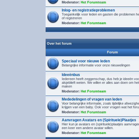
Moderator:
Het Forumteam
Inlog- en registratieproblemen
Toegankelijk voor leden en gasten die problemen h
of registreren
Moderator:
Het Forumteam
Over het forum
Forum
Speciaal voor nieuwe leden
Belangrijke informatie voor onze nieuwelingen
Ideeënbus
Iedereen heeft zeggenschap, dus heb je ideeën voor
alsjeblieft weten. We willen er alles aan doen om het
maken
Moderator:
Het Forumteam
Mededelingen of vragen van leden
Voor belangrijke informatie, zoals tijdelijke afwezighe
krijgen van een baby. Ook voor vragen wat het foru
Moderator:
Het Forumteam
Aanvragen Avatars en (Spirituele)Plaatjes
Hier kun je avatars en (spirituele)plaatjes aanvra
een keer een andere avatar willen.
Moderator:
Het Forumteam