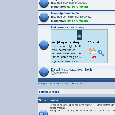
Elke dag jouw daghoroscoop
Moderator:
Het Forumteam
Nieuwtje Van De Dag
Elke dag een bijzonder nieuwtje...
Moderator:
Het Forumteam
Het weer van vandaag
Dit wil ik vandaag even kwijt
Verwijder alle forumcookies
|
Het team
Forumoverzicht
Wie is er online
Er zijn in totaal
88
gebruikers online :: 0 geregistreerd
actief waren)
Het grootste aantal gebruikers online was
13614
op 06