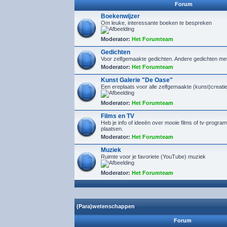
Forum
Boekenwijzer
Om leuke, interessante boeken te bespreken
Moderator:
Het Forumteam
Gedichten
Voor zelfgemaakte gedichten. Andere gedichten me
Moderator:
Het Forumteam
Kunst Galerie "De Oase"
Een ereplaats voor alle zelfgemaakte (kunst)creaties
Moderator:
Het Forumteam
Films en TV
Heb je info of ideeën over mooie films of tv-program
plaatsen.
Moderator:
Het Forumteam
Muziek
Ruimte voor je favoriete (YouTube) muziek
Moderator:
Het Forumteam
(Para)wetenschappen
Forum