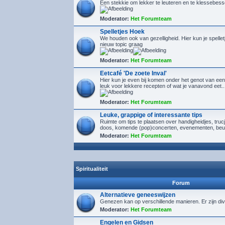
Een stekkie om lekker te leuteren en te klessebes
Moderator:
Het Forumteam
Spelletjes Hoek
We houden ook van gezelligheid. Hier kun je spelletj
nieuw topic graag
Moderator:
Het Forumteam
Eetcafé 'De zoete Inval'
Hier kun je even bij komen onder het genot van een
leuk voor lekkere recepten of wat je vanavond eet..
Moderator:
Het Forumteam
Leuke, grappige of interessante tips
Ruimte om tips te plaatsen over handigheidjes, tru
doos, komende (pop)concerten, evenementen, beu
Moderator:
Het Forumteam
Spiritualiteit
Forum
Alternatieve geneeswijzen
Genezen kan op verschillende manieren. Er zijn div
Moderator:
Het Forumteam
Engelen en Gidsen