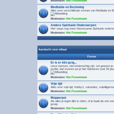
Moderator:
Het Forumteam
Meditaitie en Bezinning
Alles over verschillende vormen van Meditatie en B
Moderator:
Het Forumteam
Andere Spirituele Onderwerpen
Hier staan nog meer interessante Spirituele onder
Moderator:
Het Forumteam
Aandacht voor elkaar
Forum
Er is er één jarig...
Lieve mensen, niet kinderachtig zijn: zet gewoon je
profiel, dan kunnen we je hier feliciteren (ook 50 pl
Moderator:
Het Forumteam
Vrije tijd
Alles over vrije tijd, hobby's, vakanties, vrijwilligers
Moderator:
Het Forumteam
Mopperpot
Als alles je tegen lijkt te zitten, of je baalt als een s
groep
Moderator:
Het Forumteam