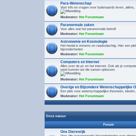
Para-Wetenschap
Voor info en vragen over buitenaards leven, aliëns
Moderator:
Het Forumteam
Paranormale zaken
Voor alles wat het paranormale betreft
Moderator:
Het Forumteam
Astronomie en Kosmologie
Het heelal is immens en raadselachtig. Hier een plek
bijzonderheden
Moderator:
Het Forumteam
Computers en Internet
Alles over de pc en het internet. Ook als je compu
weet kunnen we die samen oplossen
Moderator:
Het Forumteam
Overige en Bijzondere Wetenschappelijke 
Een plek voor wetenschappelijke theorieën, ideeën,
Moderator:
Het Forumteam
Onze natuur
Forum
Ons Dierenrijk
Voor alle (paranormale) bijzonderheden over diere