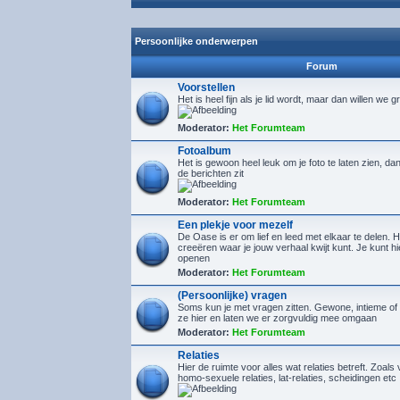
Persoonlijke onderwerpen
Forum
Voorstellen
Het is heel fijn als je lid wordt, maar dan willen we g
Moderator:
Het Forumteam
Fotoalbum
Het is gewoon heel leuk om je foto te laten zien, d
de berichten zit
Moderator:
Het Forumteam
Een plekje voor mezelf
De Oase is er om lief en leed met elkaar te delen. H
creeëren waar je jouw verhaal kwijt kunt. Je kunt 
openen
Moderator:
Het Forumteam
(Persoonlijke) vragen
Soms kun je met vragen zitten. Gewone, intieme of 
ze hier en laten we er zorgvuldig mee omgaan
Moderator:
Het Forumteam
Relaties
Hier de ruimte voor alles wat relaties betreft. Zoals 
homo-sexuele relaties, lat-relaties, scheidingen etc