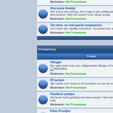
Moderator:
Het Forumteam
Discussie Hoekje
Hier kun je een mening, een vraag of een stelling p
discussiëren. Wel met respect voor elkaar graag
Moderator:
Het Forumteam
Tot ziens, en veel goeds toegewenst
Voor leden die vrijwillig vertrekken. Zij kunnen hie
Moderator:
Het Forumteam
Ontspanning
Forum
Filmpje!
Een eigen bioscoop voor zelfgemaakte filmpjes of 
Moderator:
Het Forumteam
FF lachen
Alle ruimte voor humor in de breedste zin van het 
Moderator:
Het Forumteam
Positieve puntjes
Het leven heeft gelukkig ook leuke kanten. Hier kan 
kwijt
Moderator:
Het Forumteam
Klets Praatjes