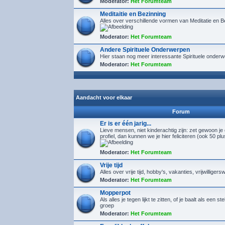
Moderator:
Het Forumteam
Meditaitie en Bezinning
Alles over verschillende vormen van Meditatie en B
Moderator:
Het Forumteam
Andere Spirituele Onderwerpen
Hier staan nog meer interessante Spirituele onder
Moderator:
Het Forumteam
Aandacht voor elkaar
Forum
Er is er één jarig...
Lieve mensen, niet kinderachtig zijn: zet gewoon je
profiel, dan kunnen we je hier feliciteren (ook 50 pl
Moderator:
Het Forumteam
Vrije tijd
Alles over vrije tijd, hobby's, vakanties, vrijwilligers
Moderator:
Het Forumteam
Mopperpot
Als alles je tegen lijkt te zitten, of je baalt als een s
groep
Moderator:
Het Forumteam