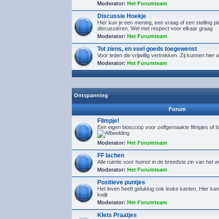
Moderator:
Het Forumteam
Discussie Hoekje
Hier kun je een mening, een vraag of een stelling p
discussiëren. Wel met respect voor elkaar graag
Moderator:
Het Forumteam
Tot ziens, en veel goeds toegewenst
Voor leden die vrijwillig vertrekken. Zij kunnen hie
Moderator:
Het Forumteam
Ontspanning
Forum
Filmpje!
Een eigen bioscoop voor zelfgemaakte filmpjes of 
Moderator:
Het Forumteam
FF lachen
Alle ruimte voor humor in de breedste zin van het 
Moderator:
Het Forumteam
Positieve puntjes
Het leven heeft gelukkig ook leuke kanten. Hier kan 
kwijt
Moderator:
Het Forumteam
Klets Praatjes