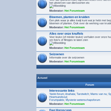
het uitsterven van diersoorten etc
Moderator:
Het Forumteam
Bloemen, planten en kruiden
Een plek waar je alles kwijt kunt wat je hebt met b
bloemen of planten. Ook over de werking van kruid
Moderator:
Het Forumteam
Alles over onze knuffels
Voor leuke (of minder leuke) verhalen over onze hu
om foto's of filmpjes te laten zien
Moderator:
Het Forumteam
Seizoenen
Informatie over de seizoenen
Moderator:
Het Forumteam
Actueel
Forum
Interessante links
Yanini forum
;
Anahata
;
Tarotwitch
;
Mams van nu
;
Sp
Heartsandsoul
;
Forumpaleis
;
Mysterie-wetenschapsforum
Moderator:
Het Forumteam
Dag Horoscoop