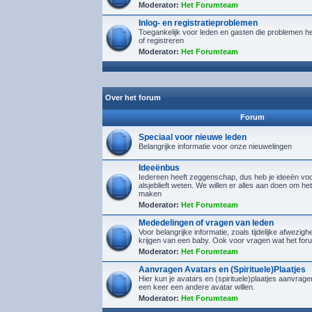
Moderator:
Het Forumteam
Inlog- en registratieproblemen
Toegankelijk voor leden en gasten die problemen h
of registreren
Moderator:
Het Forumteam
Over het forum
Forum
Speciaal voor nieuwe leden
Belangrijke informatie voor onze nieuwelingen
Ideeënbus
Iedereen heeft zeggenschap, dus heb je ideeën voor
alsjeblieft weten. We willen er alles aan doen om het
maken
Moderator:
Het Forumteam
Mededelingen of vragen van leden
Voor belangrijke informatie, zoals tijdelijke afwezighe
krijgen van een baby. Ook voor vragen wat het foru
Moderator:
Het Forumteam
Aanvragen Avatars en (Spirituele)Plaatjes
Hier kun je avatars en (spirituele)plaatjes aanvra
een keer een andere avatar willen.
Moderator:
Het Forumteam