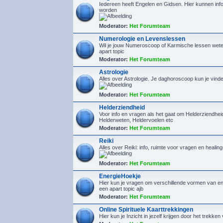
Iedereen heeft Engelen en Gidsen. Hier kunnen inf
worden
Moderator:
Het Forumteam
Numerologie en Levenslessen
Wil je jouw Numeroscoop of Karmische lessen wete
apart topic
Moderator:
Het Forumteam
Astrologie
Alles over Astrologie. Je daghoroscoop kun je vin
Moderator:
Het Forumteam
Helderziendheid
Voor info en vragen als het gaat om Helderziendhe
Helderweten, Heldervoelen etc
Moderator:
Het Forumteam
Reiki
Alles over Reiki: info, ruimte voor vragen en healin
Moderator:
Het Forumteam
EnergieHoekje
Hier kun je vragen om verschillende vormen van en
een apart topic ajb
Moderator:
Het Forumteam
Online Spirituele Kaarttrekkingen
Hier kun je Inzicht in jezelf krijgen door het trekken