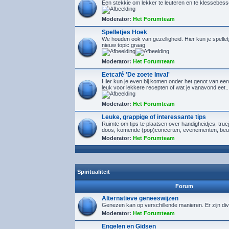
Een stekkie om lekker te leuteren en te klessebes
Moderator:
Het Forumteam
Spelletjes Hoek
We houden ook van gezelligheid. Hier kun je spelletj
nieuw topic graag
Moderator:
Het Forumteam
Eetcafé 'De zoete Inval'
Hier kun je even bij komen onder het genot van een
leuk voor lekkere recepten of wat je vanavond eet..
Moderator:
Het Forumteam
Leuke, grappige of interessante tips
Ruimte om tips te plaatsen over handigheidjes, tru
doos, komende (pop)concerten, evenementen, beu
Moderator:
Het Forumteam
Spiritualiteit
Forum
Alternatieve geneeswijzen
Genezen kan op verschillende manieren. Er zijn div
Moderator:
Het Forumteam
Engelen en Gidsen