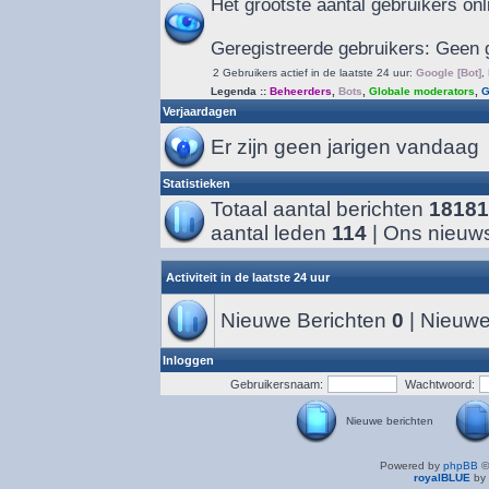
Het grootste aantal gebruikers on
Geregistreerde gebruikers: Geen 
2 Gebruikers actief in de laatste 24 uur:
Google [Bot]
,
Legenda ::
Beheerders
,
Bots
,
Globale moderators
,
G
Verjaardagen
Er zijn geen jarigen vandaag
Statistieken
Totaal aantal berichten
18181
aantal leden
114
| Ons nieuws
Activiteit in de laatste 24 uur
Nieuwe Berichten
0
| Nieuwe
Inloggen
Gebruikersnaam:
Wachtwoord:
Nieuwe berichten
Powered by
phpBB
©
royalBLUE
by