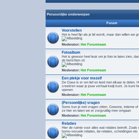
Persoonlijke onderwerpen
Forum
Voorstellen
Het is heel fijn als je lid wordt, maar dan willen we g
Moderator:
Het Forumteam
Fotoalbum
Het is gewoon heel leuk om je foto te laten zien, d
de berichten zit
Moderator:
Het Forumteam
Een plekje voor mezelf
De Oase is er om lief en leed met elkaar te delen. H
creeëren waar je jouw verhaal kwijt kunt. Je kunt 
openen
Moderator:
Het Forumteam
(Persoonlijke) vragen
Soms kun je met vragen zitten. Gewone, intieme of 
ze hier en laten we er zorgvuldig mee omgaan
Moderator:
Het Forumteam
Relaties
Hier de ruimte voor alles wat relaties betreft. Zoals 
homo-sexuele relaties, lat-relaties, scheidingen etc