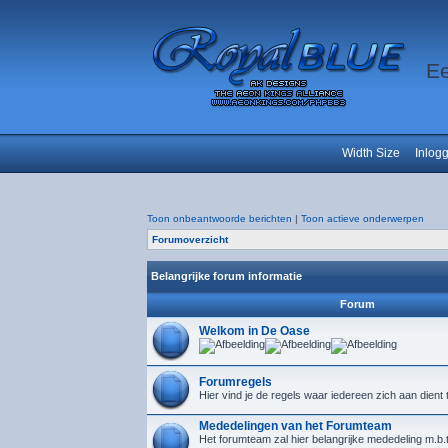
Ee
Width Size
Inlog
Toon onbeantwoorde berichten
|
Toon actieve onderwerpen
Forumoverzicht
Belangrijke forum informatie
Forum
Welkom in De Oase
Forumregels
Hier vind je de regels waar iedereen zich aan dient
Mededelingen van het Forumteam
Het forumteam zal hier belangrijke mededeling m.b.t