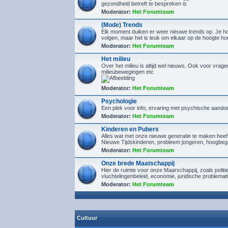
gezondheid betreft te bespreken is
Moderator:
Het Forumteam
(Mode) Trends
Elk moment duiken er weer nieuwe trends op. Je hoef
volgen, maar het is leuk om elkaar op de hoogte h
Moderator:
Het Forumteam
Het milieu
Over het milieu is altijd wel nieuws. Ook voor vrage
milieubewegingen etc
Moderator:
Het Forumteam
Psychologie
Een plek voor info, ervaring met psychische aando
Moderator:
Het Forumteam
Kinderen en Pubers
Alles wat met onze nieuwe generatie te maken heef
Nieuwe Tijdskinderen, probleem jongeren, hoogbeg
Moderator:
Het Forumteam
Onze brede Maatschappij
Hier de ruimte voor onze Maarschappij, zoals politi
vluchtelingenbeleid, economie, juridische problemat
Moderator:
Het Forumteam
Cultuur