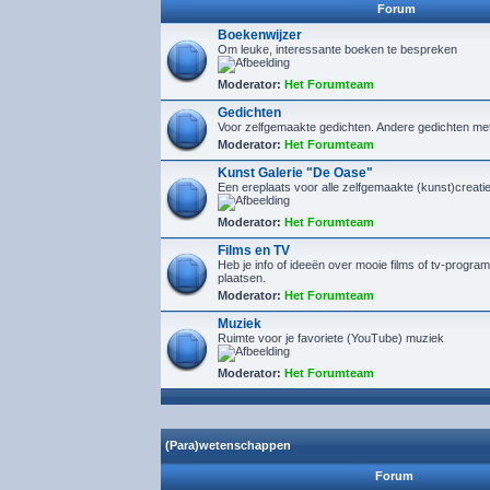
Forum
Boekenwijzer
Om leuke, interessante boeken te bespreken
Moderator:
Het Forumteam
Gedichten
Voor zelfgemaakte gedichten. Andere gedichten me
Moderator:
Het Forumteam
Kunst Galerie "De Oase"
Een ereplaats voor alle zelfgemaakte (kunst)creaties
Moderator:
Het Forumteam
Films en TV
Heb je info of ideeën over mooie films of tv-program
plaatsen.
Moderator:
Het Forumteam
Muziek
Ruimte voor je favoriete (YouTube) muziek
Moderator:
Het Forumteam
(Para)wetenschappen
Forum