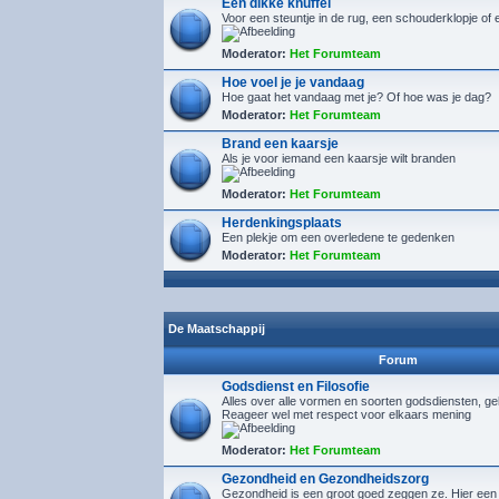
Een dikke knuffel
Voor een steuntje in de rug, een schouderklopje of 
Moderator:
Het Forumteam
Hoe voel je je vandaag
Hoe gaat het vandaag met je? Of hoe was je dag?
Moderator:
Het Forumteam
Brand een kaarsje
Als je voor iemand een kaarsje wilt branden
Moderator:
Het Forumteam
Herdenkingsplaats
Een plekje om een overledene te gedenken
Moderator:
Het Forumteam
De Maatschappij
Forum
Godsdienst en Filosofie
Alles over alle vormen en soorten godsdiensten, gelo
Reageer wel met respect voor elkaars mening
Moderator:
Het Forumteam
Gezondheid en Gezondheidszorg
Gezondheid is een groot goed zeggen ze. Hier een 