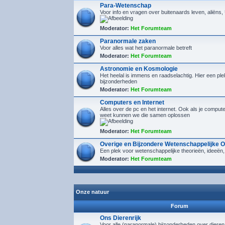
Para-Wetenschap
Voor info en vragen over buitenaards leven, aliëns
Moderator:
Het Forumteam
Paranormale zaken
Voor alles wat het paranormale betreft
Moderator:
Het Forumteam
Astronomie en Kosmologie
Het heelal is immens en raadselachtig. Hier een plek
bijzonderheden
Moderator:
Het Forumteam
Computers en Internet
Alles over de pc en het internet. Ook als je compu
weet kunnen we die samen oplossen
Moderator:
Het Forumteam
Overige en Bijzondere Wetenschappelijke 
Een plek voor wetenschappelijke theorieën, ideeën,
Moderator:
Het Forumteam
Onze natuur
Forum
Ons Dierenrijk
Voor alle (paranormale) bijzonderheden over diere