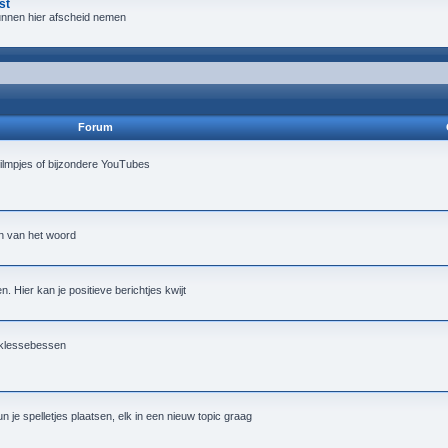
st
 kunnen hier afscheid nemen
Forum
ilmpjes of bijzondere YouTubes
in van het woord
. Hier kan je positieve berichtjes kwijt
e klessebessen
 je spelletjes plaatsen, elk in een nieuw topic graag