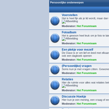
Persoonlijke onderwerpen
Voorstellen
Het is heel fijn als je lid wordt, maar da
Moderator:
Het Forumteam
Fotoalbum
Het is gewoon heel leuk om je foto te la
Moderator:
Het Forumteam
Een plekje voor mezelf
De Oase is er om lief en leed met elkaar 
ook een dagboek openen
Moderator:
Het Forumteam
(Persoonlijke) vragen
Soms kun je met vragen zitten. Gewone, 
Moderator:
Het Forumteam
Relaties
Hier de ruimte voor alles wat relaties bet
Moderator:
Het Forumteam
Discussie Hoekje
Hier kun je een mening, een vraag of ee
Moderator:
Het Forumteam