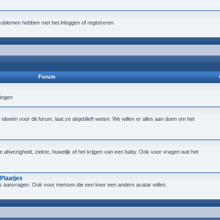
roblemen hebben met het inloggen of registreren
Forum
lingen
deeën voor dit forum, laat ze alsjeblieft weten. We willen er alles aan doen om het
ijke afwezigheid, ziekte, huwelijk of het krijgen van een baby. Ook voor vragen wat het
Plaatjes
tjes aanvragen. Ook voor mensen die een keer een andere avatar willen.