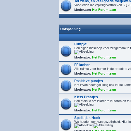
Tot ziens, en veel goeds toegewen
Voor leden die vrijwillig vertrekken. Zij
Moderator:
Het Forumteam
Ontspanning
Filmpje!
Een eigen bioscoop voor zelfgemaakte f
Moderator:
Het Forumteam
FF lachen
Alle ruimte voor humor in de breedste z
Moderator:
Het Forumteam
Positieve puntjes
Het leven heeft gelukkig ook leuke kanten
Moderator:
Het Forumteam
Klets Praatjes
Een stekkie om lekker te leuteren en t
Moderator:
Het Forumteam
Spelletjes Hoek
We houden ook van gezelligheid. Hier kun