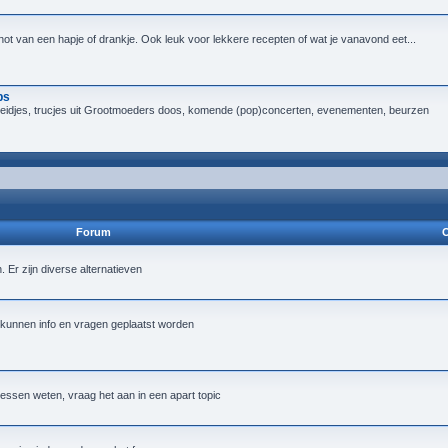
not van een hapje of drankje. Ook leuk voor lekkere recepten of wat je vanavond eet...
ps
heidjes, trucjes uit Grootmoeders doos, komende (pop)concerten, evenementen, beurzen
Forum
O
Er zijn diverse alternatieven
 kunnen info en vragen geplaatst worden
essen weten, vraag het aan in een apart topic