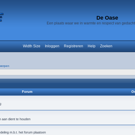
De Oase
Een plaats waar we in warmte en respect van gedach
Width Size
Inloggen
Registreren
Help
Zoeken
werpen
Forum
On
h aan dient te houden
deling m.b.t. het forum plaatsen