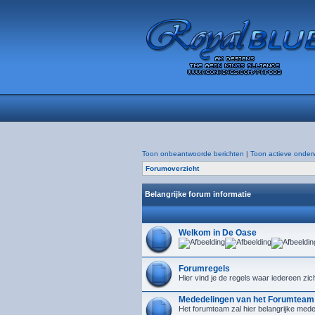
Toon onbeantwoorde berichten
|
Toon actieve onder
Forumoverzicht
Belangrijke forum informatie
Welkom in De Oase
Forumregels
Hier vind je de regels waar iedereen zic
Mededelingen van het Forumteam
Het forumteam zal hier belangrijke mede