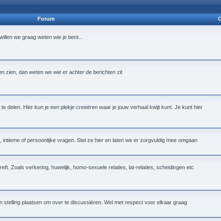
Forum
O
n willen we graag weten wie je bent...
ten zien, dan weten we wie er achter de berichten zit
te delen. Hier kun je een plekje creeëren waar je jouw verhaal kwijt kunt. Je kunt hier
intieme of persoonlijke vragen. Stel ze hier en laten we er zorgvuldig mee omgaan
reft. Zoals verkering, huwelijk, homo-sexuele relaties, lat-relaties, scheidingen etc
n stelling plaatsen om over te discussiëren. Wel met respect voor elkaar graag