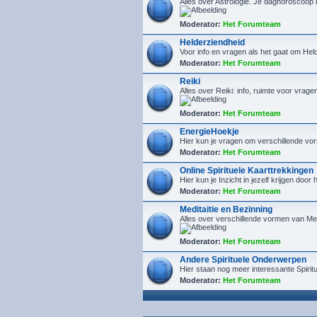
Alles over Astrologie. Je daghoroscoop
Moderator:
Het Forumteam
Helderziendheid
Voor info en vragen als het gaat om He
Moderator:
Het Forumteam
Reiki
Alles over Reiki: info, ruimte voor vrage
Moderator:
Het Forumteam
EnergieHoekje
Hier kun je vragen om verschillende vor
Moderator:
Het Forumteam
Online Spirituele Kaarttrekkingen
Hier kun je Inzicht in jezelf krijgen door
Moderator:
Het Forumteam
Meditaitie en Bezinning
Alles over verschillende vormen van Med
Moderator:
Het Forumteam
Andere Spirituele Onderwerpen
Hier staan nog meer interessante Spiri
Moderator:
Het Forumteam