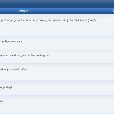
Forum
O
 gewoon je geboortedatum in je profiel, dan kunnen we je hier feliciteren (ook 50
vrijwilligerswerk etc
alt als een stekker: gooi het hier in de groep
rklopje of een knuffel
as je dag?
nden