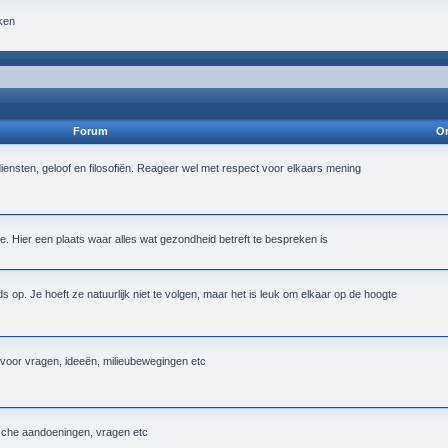
ken
Forum
On
iensten, geloof en filosofiën. Reageer wel met respect voor elkaars mening
 Hier een plaats waar alles wat gezondheid betreft te bespreken is
op. Je hoeft ze natuurlijk niet te volgen, maar het is leuk om elkaar op de hoogte
k voor vragen, ideeën, milieubewegingen etc
ische aandoeningen, vragen etc