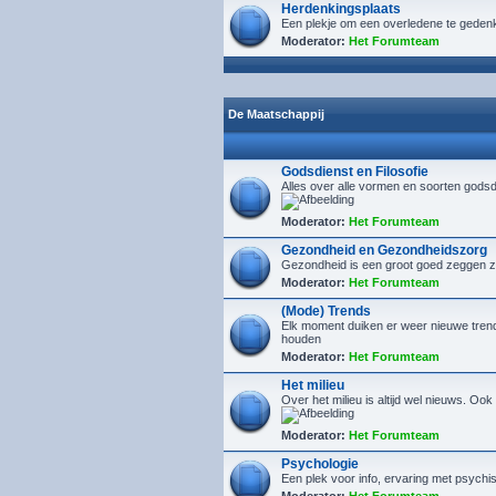
Herdenkingsplaats
Een plekje om een overledene te geden
Moderator:
Het Forumteam
De Maatschappij
Godsdienst en Filosofie
Alles over alle vormen en soorten godsd
Moderator:
Het Forumteam
Gezondheid en Gezondheidszorg
Gezondheid is een groot goed zeggen ze.
Moderator:
Het Forumteam
(Mode) Trends
Elk moment duiken er weer nieuwe trends 
houden
Moderator:
Het Forumteam
Het milieu
Over het milieu is altijd wel nieuws. Oo
Moderator:
Het Forumteam
Psychologie
Een plek voor info, ervaring met psych