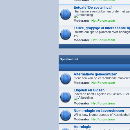
Moderator:
Het Forumteam
Eetcafé 'De zoete Inval'
Hier kun je even bij komen onder het ge
Moderator:
Het Forumteam
Leuke, grappige of interessante ti
Ruimte om tips te plaatsen over handig
etc
Moderator:
Het Forumteam
Spiritualiteit
Alternatieve geneeswijzen
Genezen kan op verschillende manieren. 
Moderator:
Het Forumteam
Engelen en Gidsen
Iedereen heeft Engelen en Gidsen. Hier
Moderator:
Het Forumteam
Numerologie en Levenslessen
Wil je jouw Numeroscoop of Karmische l
Moderator:
Het Forumteam
Astrologie