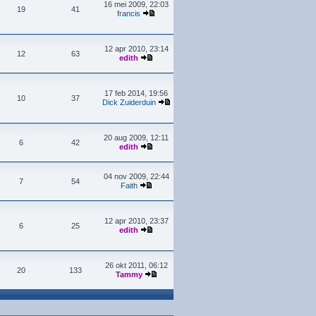
16 mei 2009, 22:03
19
41
francis
12 apr 2010, 23:14
12
63
edith
17 feb 2014, 19:56
10
37
Dick Zuiderduin
20 aug 2009, 12:11
6
42
edith
04 nov 2009, 22:44
7
54
Faith
12 apr 2010, 23:37
6
25
edith
26 okt 2011, 06:12
20
133
Tammy