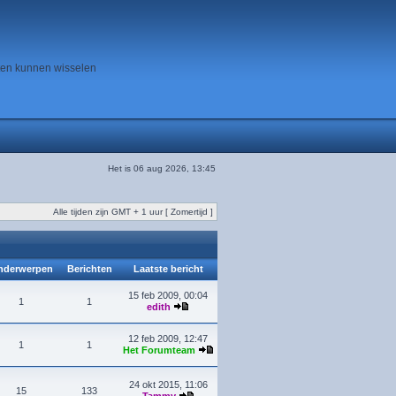
ten kunnen wisselen
Het is 06 aug 2026, 13:45
Alle tijden zijn GMT + 1 uur [ Zomertijd ]
derwerpen
Berichten
Laatste bericht
15 feb 2009, 00:04
1
1
edith
12 feb 2009, 12:47
1
1
Het Forumteam
24 okt 2015, 11:06
15
133