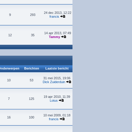
24 dec 2013, 12:22
9
293
francis
14 apr 2013, 07:49
12
35
Tammy
nderwerpen
Berichten
Laatste bericht
31 mei 2015, 19:06
10
53
Dick Zuiderduin
19 apr 2010, 11:39
7
125
Lotus
10 mei 2009, 01:18
16
100
francis