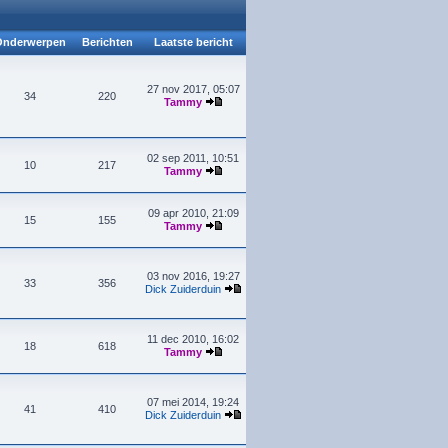
nderwerpen
Berichten
Laatste bericht
27 nov 2017, 05:07
34
220
Tammy
02 sep 2011, 10:51
10
217
Tammy
09 apr 2010, 21:09
15
155
Tammy
03 nov 2016, 19:27
33
356
Dick Zuiderduin
11 dec 2010, 16:02
18
618
Tammy
07 mei 2014, 19:24
41
410
Dick Zuiderduin