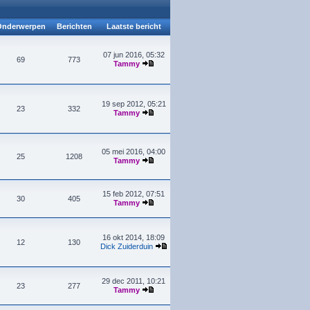
nderwerpen
Berichten
Laatste bericht
07 jun 2016, 05:32
69
773
Tammy
19 sep 2012, 05:21
23
332
Tammy
05 mei 2016, 04:00
25
1208
Tammy
15 feb 2012, 07:51
30
405
Tammy
16 okt 2014, 18:09
12
130
Dick Zuiderduin
29 dec 2011, 10:21
23
277
Tammy