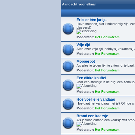
Aandacht voor elkaar
Er is er één jarig...
Lieve mensen, niet kinderachtig zijn: zet
plussers!)
Moderator:
Het Forumteam
Vrije tijd
Alles over vrije tijd, hobby's, vakanties, 
Moderator:
Het Forumteam
Mopperpot
Als alles je tegen lijkt te zitten, of je ba
Moderator:
Het Forumteam
Een dikke knuffel
Voor een steuntje in de rug, een schoude
Moderator:
Het Forumteam
Hoe voel je je vandaag
Hoe gaat het vandaag met je? Of hoe w
Moderator:
Het Forumteam
Brand een kaarsje
Als je voor iemand een kaarsje wilt bra
Moderator:
Het Forumteam