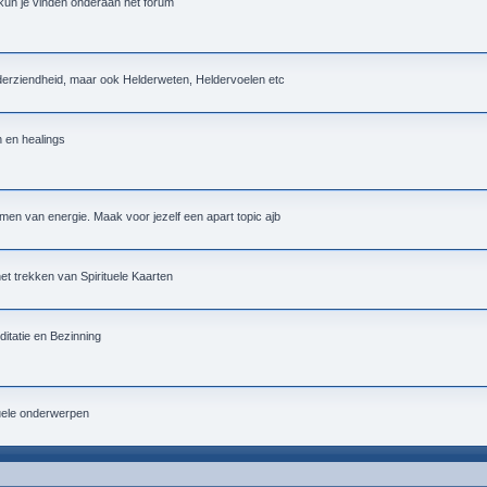
 kun je vinden onderaan het forum
lderziendheid, maar ook Helderweten, Heldervoelen etc
n en healings
men van energie. Maak voor jezelf een apart topic ajb
 het trekken van Spirituele Kaarten
itatie en Bezinning
tuele onderwerpen