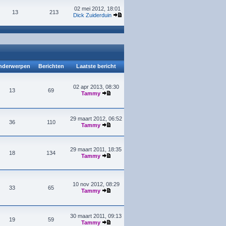
02 mei 2012, 18:01
13
213
Dick Zuiderduin
derwerpen
Berichten
Laatste bericht
02 apr 2013, 08:30
13
69
Tammy
29 maart 2012, 06:52
36
110
Tammy
29 maart 2011, 18:35
18
134
Tammy
10 nov 2012, 08:29
33
65
Tammy
30 maart 2011, 09:13
19
59
Tammy