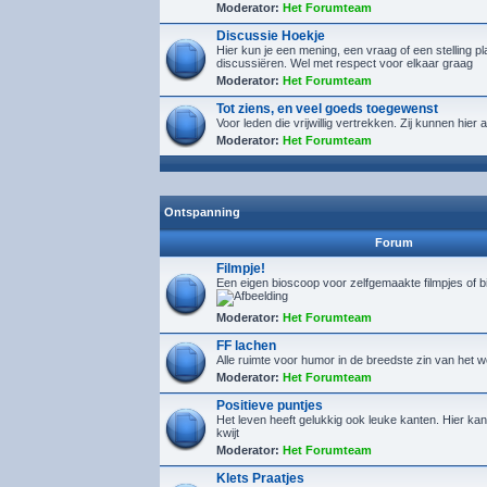
Moderator:
Het Forumteam
Discussie Hoekje
Hier kun je een mening, een vraag of een stelling p
discussiëren. Wel met respect voor elkaar graag
Moderator:
Het Forumteam
Tot ziens, en veel goeds toegewenst
Voor leden die vrijwillig vertrekken. Zij kunnen hie
Moderator:
Het Forumteam
Ontspanning
Forum
Filmpje!
Een eigen bioscoop voor zelfgemaakte filmpjes of 
Moderator:
Het Forumteam
FF lachen
Alle ruimte voor humor in de breedste zin van het 
Moderator:
Het Forumteam
Positieve puntjes
Het leven heeft gelukkig ook leuke kanten. Hier kan 
kwijt
Moderator:
Het Forumteam
Klets Praatjes