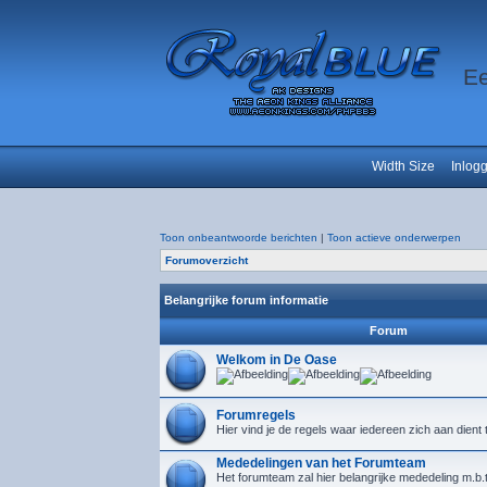
Ee
Width Size
Inlog
Toon onbeantwoorde berichten
|
Toon actieve onderwerpen
Forumoverzicht
Belangrijke forum informatie
Forum
Welkom in De Oase
Forumregels
Hier vind je de regels waar iedereen zich aan dient
Mededelingen van het Forumteam
Het forumteam zal hier belangrijke mededeling m.b.t