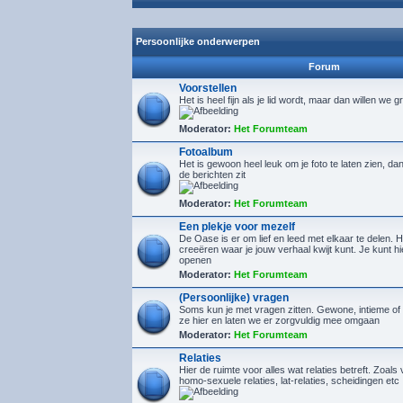
Persoonlijke onderwerpen
Forum
Voorstellen
Het is heel fijn als je lid wordt, maar dan willen we g
Moderator:
Het Forumteam
Fotoalbum
Het is gewoon heel leuk om je foto te laten zien, d
de berichten zit
Moderator:
Het Forumteam
Een plekje voor mezelf
De Oase is er om lief en leed met elkaar te delen. H
creeëren waar je jouw verhaal kwijt kunt. Je kunt 
openen
Moderator:
Het Forumteam
(Persoonlijke) vragen
Soms kun je met vragen zitten. Gewone, intieme of 
ze hier en laten we er zorgvuldig mee omgaan
Moderator:
Het Forumteam
Relaties
Hier de ruimte voor alles wat relaties betreft. Zoals 
homo-sexuele relaties, lat-relaties, scheidingen etc