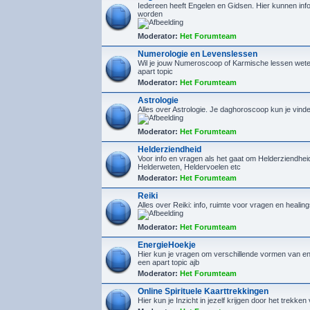
Iedereen heeft Engelen en Gidsen. Hier kunnen inf
worden
Moderator:
Het Forumteam
Numerologie en Levenslessen
Wil je jouw Numeroscoop of Karmische lessen wete
apart topic
Moderator:
Het Forumteam
Astrologie
Alles over Astrologie. Je daghoroscoop kun je vin
Moderator:
Het Forumteam
Helderziendheid
Voor info en vragen als het gaat om Helderziendhe
Helderweten, Heldervoelen etc
Moderator:
Het Forumteam
Reiki
Alles over Reiki: info, ruimte voor vragen en healin
Moderator:
Het Forumteam
EnergieHoekje
Hier kun je vragen om verschillende vormen van en
een apart topic ajb
Moderator:
Het Forumteam
Online Spirituele Kaarttrekkingen
Hier kun je Inzicht in jezelf krijgen door het trekken