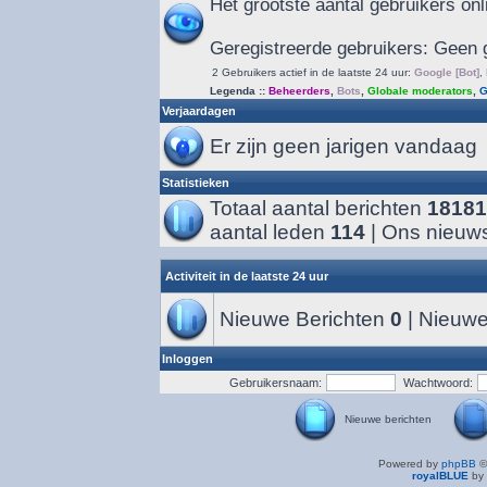
Het grootste aantal gebruikers on
Geregistreerde gebruikers: Geen 
2 Gebruikers actief in de laatste 24 uur:
Google [Bot]
,
Legenda ::
Beheerders
,
Bots
,
Globale moderators
,
G
Verjaardagen
Er zijn geen jarigen vandaag
Statistieken
Totaal aantal berichten
18181
aantal leden
114
| Ons nieuws
Activiteit in de laatste 24 uur
Nieuwe Berichten
0
| Nieuwe
Inloggen
Gebruikersnaam:
Wachtwoord:
Nieuwe berichten
Powered by
phpBB
©
royalBLUE
by