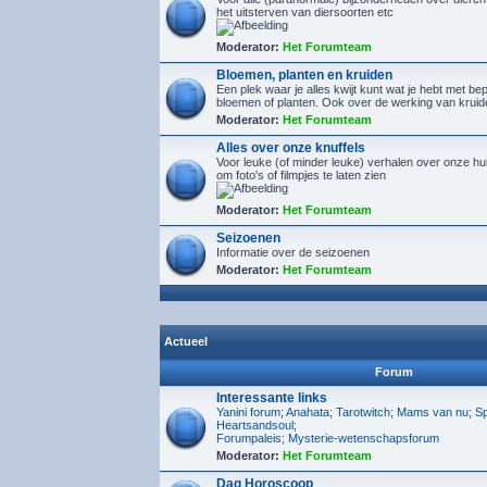
het uitsterven van diersoorten etc
Moderator:
Het Forumteam
Bloemen, planten en kruiden
Een plek waar je alles kwijt kunt wat je hebt met b
bloemen of planten. Ook over de werking van kruid
Moderator:
Het Forumteam
Alles over onze knuffels
Voor leuke (of minder leuke) verhalen over onze hu
om foto's of filmpjes te laten zien
Moderator:
Het Forumteam
Seizoenen
Informatie over de seizoenen
Moderator:
Het Forumteam
Actueel
Forum
Interessante links
Yanini forum
;
Anahata
;
Tarotwitch
;
Mams van nu
;
Sp
Heartsandsoul
;
Forumpaleis
;
Mysterie-wetenschapsforum
Moderator:
Het Forumteam
Dag Horoscoop