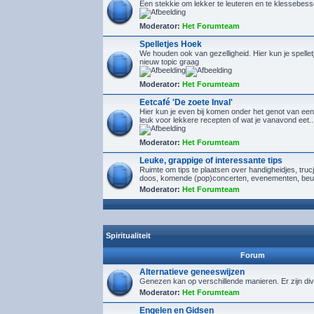
Een stekkie om lekker te leuteren en te klessebes
Moderator:
Het Forumteam
Spelletjes Hoek
We houden ook van gezelligheid. Hier kun je spelletj
nieuw topic graag
Moderator:
Het Forumteam
Eetcafé 'De zoete Inval'
Hier kun je even bij komen onder het genot van een
leuk voor lekkere recepten of wat je vanavond eet..
Moderator:
Het Forumteam
Leuke, grappige of interessante tips
Ruimte om tips te plaatsen over handigheidjes, tru
doos, komende (pop)concerten, evenementen, beu
Moderator:
Het Forumteam
Spiritualiteit
Forum
Alternatieve geneeswijzen
Genezen kan op verschillende manieren. Er zijn div
Moderator:
Het Forumteam
Engelen en Gidsen