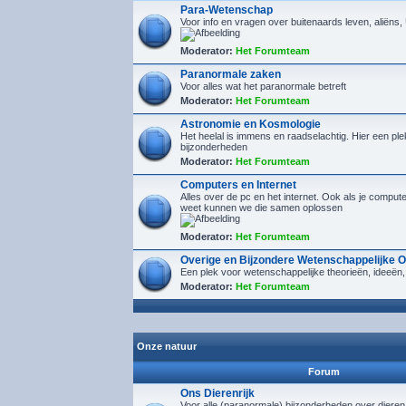
Para-Wetenschap
Voor info en vragen over buitenaards leven, aliëns
Moderator:
Het Forumteam
Paranormale zaken
Voor alles wat het paranormale betreft
Moderator:
Het Forumteam
Astronomie en Kosmologie
Het heelal is immens en raadselachtig. Hier een plek
bijzonderheden
Moderator:
Het Forumteam
Computers en Internet
Alles over de pc en het internet. Ook als je compu
weet kunnen we die samen oplossen
Moderator:
Het Forumteam
Overige en Bijzondere Wetenschappelijke 
Een plek voor wetenschappelijke theorieën, ideeën,
Moderator:
Het Forumteam
Onze natuur
Forum
Ons Dierenrijk
Voor alle (paranormale) bijzonderheden over diere