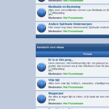
Moderator:
Het Forumteam
Meditaitie en Bezinning
Alles over verschillende vormen van Meditatie en B
Moderator:
Het Forumteam
Andere Spirituele Onderwerpen
Hier staan nog meer interessante Spirituele onder
Moderator:
Het Forumteam
Aandacht voor elkaar
Forum
Er is er één jarig...
Lieve mensen, niet kinderachtig zijn: zet gewoon je
profiel, dan kunnen we je hier feliciteren (ook 50 pl
Moderator:
Het Forumteam
Vrije tijd
Alles over vrije tijd, hobby's, vakanties, vrijwilligers
Moderator:
Het Forumteam
Mopperpot
Als alles je tegen lijkt te zitten, of je baalt als een s
groep
Moderator:
Het Forumteam