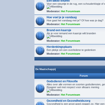
Een dikke knuffel
Voor een steuntje in de rug, een schouderklopje of 
Moderator:
Het Forumteam
Hoe voel je je vandaag
Hoe gaat het vandaag met je? Of hoe was je dag?
Moderator:
Het Forumteam
Brand een kaarsje
Als je voor iemand een kaarsje wilt branden
Moderator:
Het Forumteam
Herdenkingsplaats
Een plekje om een overledene te gedenken
Moderator:
Het Forumteam
De Maatschappij
Forum
Godsdienst en Filosofie
Alles over alle vormen en soorten godsdiensten, gelo
Reageer wel met respect voor elkaars mening
Moderator:
Het Forumteam
Gezondheid en Gezondheidszorg
Gezondheid is een groot goed zeggen ze. Hier een 