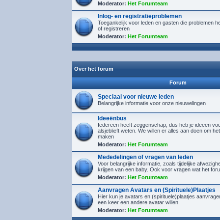
Moderator:
Het Forumteam
Inlog- en registratieproblemen
Toegankelijk voor leden en gasten die problemen h
of registreren
Moderator:
Het Forumteam
Over het forum
Forum
Speciaal voor nieuwe leden
Belangrijke informatie voor onze nieuwelingen
Ideeënbus
Iedereen heeft zeggenschap, dus heb je ideeën voor
alsjeblieft weten. We willen er alles aan doen om het
maken
Moderator:
Het Forumteam
Mededelingen of vragen van leden
Voor belangrijke informatie, zoals tijdelijke afwezighe
krijgen van een baby. Ook voor vragen wat het foru
Moderator:
Het Forumteam
Aanvragen Avatars en (Spirituele)Plaatjes
Hier kun je avatars en (spirituele)plaatjes aanvra
een keer een andere avatar willen.
Moderator:
Het Forumteam