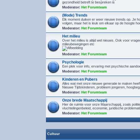
gezondheid betreft te bespreken is
Moderator:
Het Forumteam
(Mode) Trends
Elk moment duiken er weer nieuwe trends op. Je hoef
volgen, maar het is leuk om elkaar op de hoogte h
Moderator:
Het Forumteam
Het milieu
Over het milieu is altijd wel nieuws. Ook voor vrage
milieubewegingen etc
Moderator:
Het Forumteam
Psychologie
Een plek voor info, ervaring met psychische aando
Moderator:
Het Forumteam
Kinderen en Pubers
Alles wat met onze nieuwe generatie te maken heef
Nieuwe Tijdskinderen, probleem jongeren, hoogbeg
Moderator:
Het Forumteam
Onze brede Maatschappij
Hier de ruimte voor onze Maarschappij, zoals politi
vluchtelingenbeleid, economie, juridische problemat
Moderator:
Het Forumteam
Cultuur