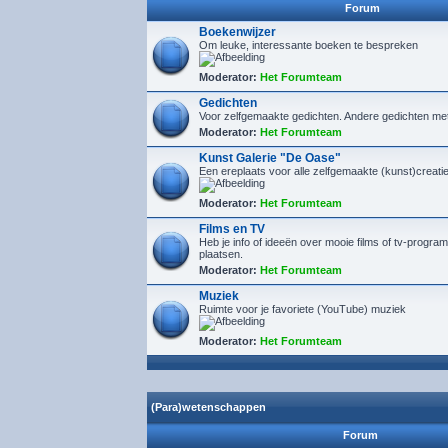
Forum
Boekenwijzer
Om leuke, interessante boeken te bespreken
Moderator:
Het Forumteam
Gedichten
Voor zelfgemaakte gedichten. Andere gedichten me
Moderator:
Het Forumteam
Kunst Galerie "De Oase"
Een ereplaats voor alle zelfgemaakte (kunst)creaties
Moderator:
Het Forumteam
Films en TV
Heb je info of ideeën over mooie films of tv-program
plaatsen.
Moderator:
Het Forumteam
Muziek
Ruimte voor je favoriete (YouTube) muziek
Moderator:
Het Forumteam
(Para)wetenschappen
Forum