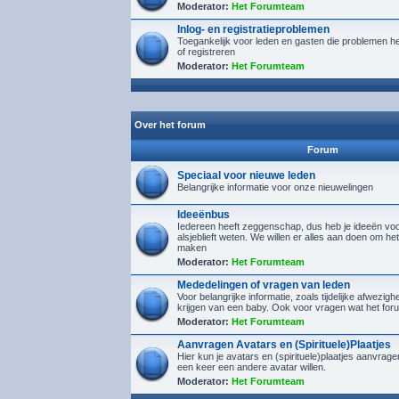
Moderator:
Het Forumteam
Inlog- en registratieproblemen
Toegankelijk voor leden en gasten die problemen h
of registreren
Moderator:
Het Forumteam
Over het forum
Forum
Speciaal voor nieuwe leden
Belangrijke informatie voor onze nieuwelingen
Ideeënbus
Iedereen heeft zeggenschap, dus heb je ideeën voor
alsjeblieft weten. We willen er alles aan doen om het
maken
Moderator:
Het Forumteam
Mededelingen of vragen van leden
Voor belangrijke informatie, zoals tijdelijke afwezighe
krijgen van een baby. Ook voor vragen wat het foru
Moderator:
Het Forumteam
Aanvragen Avatars en (Spirituele)Plaatjes
Hier kun je avatars en (spirituele)plaatjes aanvra
een keer een andere avatar willen.
Moderator:
Het Forumteam