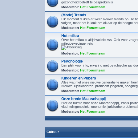
gezondheid betreft te bespreken is
Moderator:
Het Forumteam
(Mode) Trends
Elk moment duiken er weer nieuwe trends op. Je hoef
volgen, maar het is leuk om elkaar op de hoogte h
Moderator:
Het Forumteam
Het milieu
Over het milieu is altijd wel nieuws. Ook voor vrage
milieubewegingen etc
Moderator:
Het Forumteam
Psychologie
Een plek voor info, ervaring met psychische aando
Moderator:
Het Forumteam
Kinderen en Pubers
Alles wat met onze nieuwe generatie te maken heef
Nieuwe Tijdskinderen, probleem jongeren, hoogbeg
Moderator:
Het Forumteam
Onze brede Maatschappij
Hier de ruimte voor onze Maarschappij, zoals politi
vluchtelingenbeleid, economie, juridische problemat
Moderator:
Het Forumteam
Cultuur