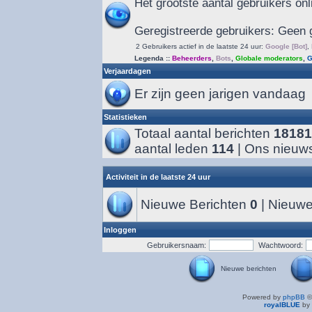
Het grootste aantal gebruikers on
Geregistreerde gebruikers: Geen 
2 Gebruikers actief in de laatste 24 uur:
Google [Bot]
,
Legenda ::
Beheerders
,
Bots
,
Globale moderators
,
G
Verjaardagen
Er zijn geen jarigen vandaag
Statistieken
Totaal aantal berichten
18181
aantal leden
114
| Ons nieuws
Activiteit in de laatste 24 uur
Nieuwe Berichten
0
| Nieuwe
Inloggen
Gebruikersnaam:
Wachtwoord:
Nieuwe berichten
Powered by
phpBB
©
royalBLUE
by