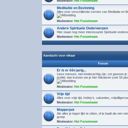
Moderator:
Het Forumteam
Meditaitie en Bezinning
Alles over verschillende vormen van Meditatie en B
Moderator:
Het Forumteam
Andere Spirituele Onderwerpen
Hier staan nog meer interessante Spirituele onder
Moderator:
Het Forumteam
Aandacht voor elkaar
Forum
Er is er één jarig...
Lieve mensen, niet kinderachtig zijn: zet gewoon je
profiel, dan kunnen we je hier feliciteren (ook 50 pl
Moderator:
Het Forumteam
Vrije tijd
Alles over vrije tijd, hobby's, vakanties, vrijwilligers
Moderator:
Het Forumteam
Mopperpot
Als alles je tegen lijkt te zitten, of je baalt als een s
groep
Moderator:
Het Forumteam