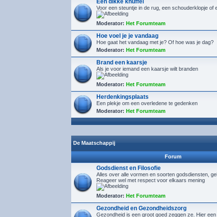
Een dikke knuffel
Voor een steuntje in de rug, een schouderklopje of 
Moderator:
Het Forumteam
Hoe voel je je vandaag
Hoe gaat het vandaag met je? Of hoe was je dag?
Moderator:
Het Forumteam
Brand een kaarsje
Als je voor iemand een kaarsje wilt branden
Moderator:
Het Forumteam
Herdenkingsplaats
Een plekje om een overledene te gedenken
Moderator:
Het Forumteam
De Maatschappij
Forum
Godsdienst en Filosofie
Alles over alle vormen en soorten godsdiensten, gelo
Reageer wel met respect voor elkaars mening
Moderator:
Het Forumteam
Gezondheid en Gezondheidszorg
Gezondheid is een groot goed zeggen ze. Hier een 