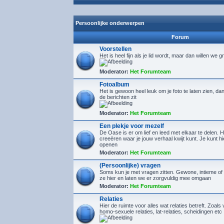
Persoonlijke onderwerpen
Forum
Voorstellen
Het is heel fijn als je lid wordt, maar dan willen we g
Moderator:
Het Forumteam
Fotoalbum
Het is gewoon heel leuk om je foto te laten zien, d
de berichten zit
Moderator:
Het Forumteam
Een plekje voor mezelf
De Oase is er om lief en leed met elkaar te delen. H
creeëren waar je jouw verhaal kwijt kunt. Je kunt 
openen
Moderator:
Het Forumteam
(Persoonlijke) vragen
Soms kun je met vragen zitten. Gewone, intieme of 
ze hier en laten we er zorgvuldig mee omgaan
Moderator:
Het Forumteam
Relaties
Hier de ruimte voor alles wat relaties betreft. Zoals 
homo-sexuele relaties, lat-relaties, scheidingen etc