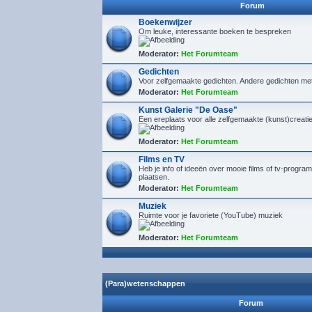
Forum
Boekenwijzer
Om leuke, interessante boeken te bespreken
Moderator:
Het Forumteam
Gedichten
Voor zelfgemaakte gedichten. Andere gedichten me
Moderator:
Het Forumteam
Kunst Galerie "De Oase"
Een ereplaats voor alle zelfgemaakte (kunst)creaties
Moderator:
Het Forumteam
Films en TV
Heb je info of ideeën over mooie films of tv-program
plaatsen.
Moderator:
Het Forumteam
Muziek
Ruimte voor je favoriete (YouTube) muziek
Moderator:
Het Forumteam
(Para)wetenschappen
Forum