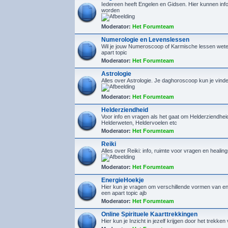
Iedereen heeft Engelen en Gidsen. Hier kunnen inf
worden
Moderator:
Het Forumteam
Numerologie en Levenslessen
Wil je jouw Numeroscoop of Karmische lessen wete
apart topic
Moderator:
Het Forumteam
Astrologie
Alles over Astrologie. Je daghoroscoop kun je vin
Moderator:
Het Forumteam
Helderziendheid
Voor info en vragen als het gaat om Helderziendhe
Helderweten, Heldervoelen etc
Moderator:
Het Forumteam
Reiki
Alles over Reiki: info, ruimte voor vragen en healin
Moderator:
Het Forumteam
EnergieHoekje
Hier kun je vragen om verschillende vormen van en
een apart topic ajb
Moderator:
Het Forumteam
Online Spirituele Kaarttrekkingen
Hier kun je Inzicht in jezelf krijgen door het trekken