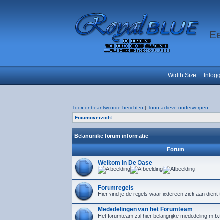
Ee
Width Size
Inlog
Toon onbeantwoorde berichten
|
Toon actieve onderwerpen
Forumoverzicht
Belangrijke forum informatie
Forum
Welkom in De Oase
Forumregels
Hier vind je de regels waar iedereen zich aan dient
Mededelingen van het Forumteam
Het forumteam zal hier belangrijke mededeling m.b.t