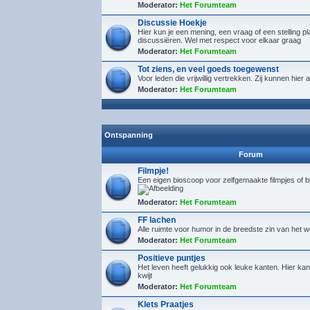
Moderator:
Het Forumteam
Discussie Hoekje
Hier kun je een mening, een vraag of een stelling p
discussiëren. Wel met respect voor elkaar graag
Moderator:
Het Forumteam
Tot ziens, en veel goeds toegewenst
Voor leden die vrijwillig vertrekken. Zij kunnen hie
Moderator:
Het Forumteam
Ontspanning
Forum
Filmpje!
Een eigen bioscoop voor zelfgemaakte filmpjes of 
Moderator:
Het Forumteam
FF lachen
Alle ruimte voor humor in de breedste zin van het 
Moderator:
Het Forumteam
Positieve puntjes
Het leven heeft gelukkig ook leuke kanten. Hier kan 
kwijt
Moderator:
Het Forumteam
Klets Praatjes