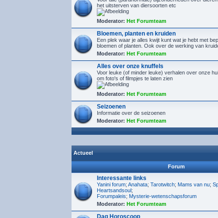
het uitsterven van diersoorten etc
Moderator:
Het Forumteam
Bloemen, planten en kruiden
Een plek waar je alles kwijt kunt wat je hebt met b
bloemen of planten. Ook over de werking van kruid
Moderator:
Het Forumteam
Alles over onze knuffels
Voor leuke (of minder leuke) verhalen over onze hu
om foto's of filmpjes te laten zien
Moderator:
Het Forumteam
Seizoenen
Informatie over de seizoenen
Moderator:
Het Forumteam
Actueel
Forum
Interessante links
Yanini forum
;
Anahata
;
Tarotwitch
;
Mams van nu
;
Sp
Heartsandsoul
;
Forumpaleis
;
Mysterie-wetenschapsforum
Moderator:
Het Forumteam
Dag Horoscoop