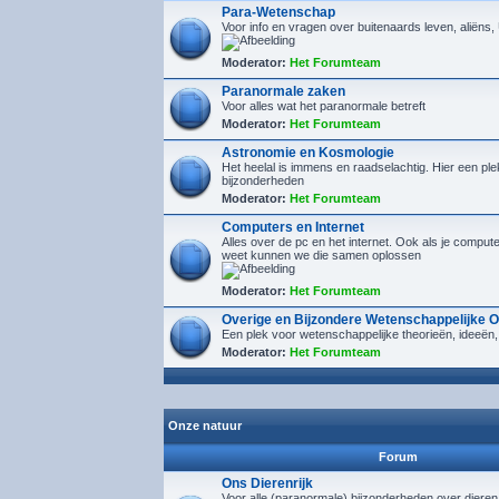
Para-Wetenschap
Voor info en vragen over buitenaards leven, aliëns
Moderator:
Het Forumteam
Paranormale zaken
Voor alles wat het paranormale betreft
Moderator:
Het Forumteam
Astronomie en Kosmologie
Het heelal is immens en raadselachtig. Hier een plek
bijzonderheden
Moderator:
Het Forumteam
Computers en Internet
Alles over de pc en het internet. Ook als je compu
weet kunnen we die samen oplossen
Moderator:
Het Forumteam
Overige en Bijzondere Wetenschappelijke 
Een plek voor wetenschappelijke theorieën, ideeën,
Moderator:
Het Forumteam
Onze natuur
Forum
Ons Dierenrijk
Voor alle (paranormale) bijzonderheden over diere