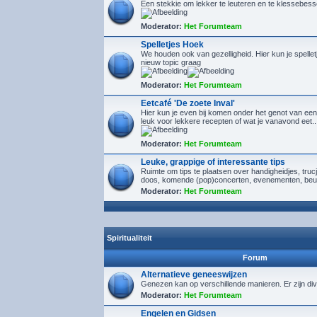
Een stekkie om lekker te leuteren en te klessebes
Moderator:
Het Forumteam
Spelletjes Hoek
We houden ook van gezelligheid. Hier kun je spelletj
nieuw topic graag
Moderator:
Het Forumteam
Eetcafé 'De zoete Inval'
Hier kun je even bij komen onder het genot van een
leuk voor lekkere recepten of wat je vanavond eet..
Moderator:
Het Forumteam
Leuke, grappige of interessante tips
Ruimte om tips te plaatsen over handigheidjes, tru
doos, komende (pop)concerten, evenementen, beu
Moderator:
Het Forumteam
Spiritualiteit
Forum
Alternatieve geneeswijzen
Genezen kan op verschillende manieren. Er zijn div
Moderator:
Het Forumteam
Engelen en Gidsen