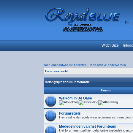
Een 
Width Size
Inlog
Toon onbeantwoorde berichten
|
Toon actieve onderwerpen
Forumoverzicht
Belangrijke forum informatie
Forum
Welkom in De Oase
Forumregels
Hier vind je de regels waar iedereen zich aan dient
Mededelingen van het Forumteam
Het forumteam zal hier belangrijke mededeling m.b.t