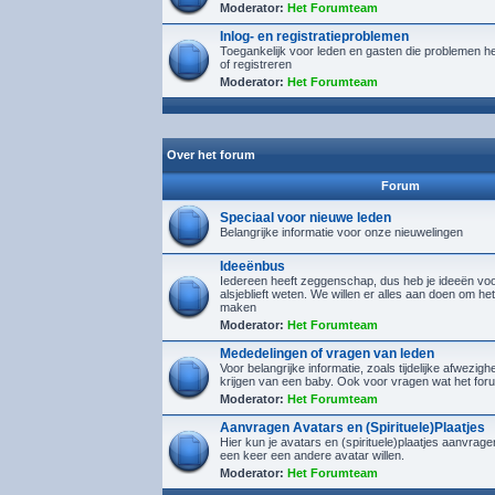
Moderator:
Het Forumteam
Inlog- en registratieproblemen
Toegankelijk voor leden en gasten die problemen h
of registreren
Moderator:
Het Forumteam
Over het forum
Forum
Speciaal voor nieuwe leden
Belangrijke informatie voor onze nieuwelingen
Ideeënbus
Iedereen heeft zeggenschap, dus heb je ideeën voor
alsjeblieft weten. We willen er alles aan doen om het
maken
Moderator:
Het Forumteam
Mededelingen of vragen van leden
Voor belangrijke informatie, zoals tijdelijke afwezighe
krijgen van een baby. Ook voor vragen wat het foru
Moderator:
Het Forumteam
Aanvragen Avatars en (Spirituele)Plaatjes
Hier kun je avatars en (spirituele)plaatjes aanvra
een keer een andere avatar willen.
Moderator:
Het Forumteam