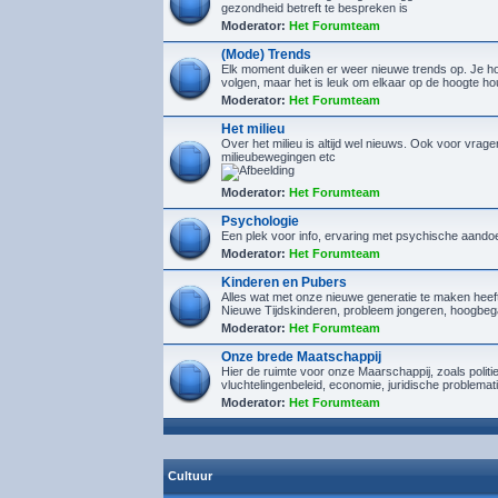
gezondheid betreft te bespreken is
Moderator:
Het Forumteam
(Mode) Trends
Elk moment duiken er weer nieuwe trends op. Je hoef
volgen, maar het is leuk om elkaar op de hoogte h
Moderator:
Het Forumteam
Het milieu
Over het milieu is altijd wel nieuws. Ook voor vrage
milieubewegingen etc
Moderator:
Het Forumteam
Psychologie
Een plek voor info, ervaring met psychische aando
Moderator:
Het Forumteam
Kinderen en Pubers
Alles wat met onze nieuwe generatie te maken heef
Nieuwe Tijdskinderen, probleem jongeren, hoogbeg
Moderator:
Het Forumteam
Onze brede Maatschappij
Hier de ruimte voor onze Maarschappij, zoals politi
vluchtelingenbeleid, economie, juridische problemat
Moderator:
Het Forumteam
Cultuur