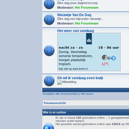
Elke dag jouw daghoroscoop
Moderator:
Het Forumteam
Nieuwtje Van De Dag
Elke dag een bijzonder nieuwtje...
Moderator:
Het Forumteam
Het weer van vandaag
Dit wil ik vandaag even kwijt
Verwijder alle forumcookies
|
Het team
Forumoverzicht
Wie is er online
Er zijn in totaal
142
gebruikers online :: 1 geregistreer
minuten actief waren)
Het grootste aantal gebruikers online was
13614
op 06