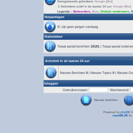
Geregistreerde gebruikers:
Google [Bot]
1 Gebruikers actief in de laatste 24 uur:
Google [Bot]
Legenda ::
Beheerders
,
Bots
,
Globale moderators
,
G
Verjaardagen
Er zijn geen jarigen vandaag
Statistieken
Totaal aantal berichten
18181
| Totaal aantal onder
Activiteit in de laatste 24 uur
Nieuwe Berichten
0
| Nieuwe Topics
0
| Nieuwe Ge
Inloggen
Gebruikersnaam:
Wachtwoord:
Nieuwe berichten
Powered by
phpBB
©
royalBLUE
by