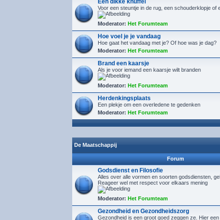
Een dikke knuffel
Voor een steuntje in de rug, een schouderklopje of 
Moderator:
Het Forumteam
Hoe voel je je vandaag
Hoe gaat het vandaag met je? Of hoe was je dag?
Moderator:
Het Forumteam
Brand een kaarsje
Als je voor iemand een kaarsje wilt branden
Moderator:
Het Forumteam
Herdenkingsplaats
Een plekje om een overledene te gedenken
Moderator:
Het Forumteam
De Maatschappij
Forum
Godsdienst en Filosofie
Alles over alle vormen en soorten godsdiensten, gelo
Reageer wel met respect voor elkaars mening
Moderator:
Het Forumteam
Gezondheid en Gezondheidszorg
Gezondheid is een groot goed zeggen ze. Hier een 