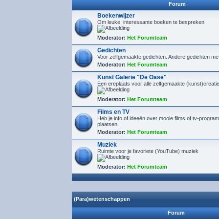
Forum
Boekenwijzer
Om leuke, interessante boeken te bespreken
Moderator:
Het Forumteam
Gedichten
Voor zelfgemaakte gedichten. Andere gedichten me
Moderator:
Het Forumteam
Kunst Galerie "De Oase"
Een ereplaats voor alle zelfgemaakte (kunst)creaties
Moderator:
Het Forumteam
Films en TV
Heb je info of ideeën over mooie films of tv-program
plaatsen.
Moderator:
Het Forumteam
Muziek
Ruimte voor je favoriete (YouTube) muziek
Moderator:
Het Forumteam
(Para)wetenschappen
Forum