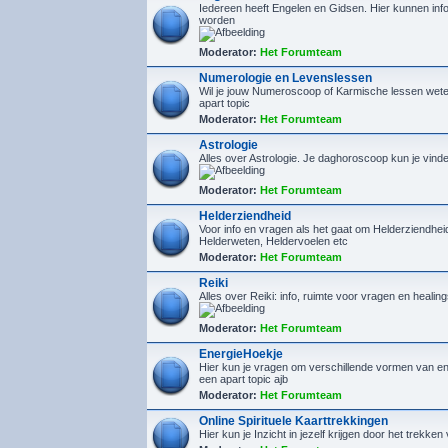
Iedereen heeft Engelen en Gidsen. Hier kunnen inf
worden
Moderator:
Het Forumteam
Numerologie en Levenslessen
Wil je jouw Numeroscoop of Karmische lessen wete
apart topic
Moderator:
Het Forumteam
Astrologie
Alles over Astrologie. Je daghoroscoop kun je vin
Moderator:
Het Forumteam
Helderziendheid
Voor info en vragen als het gaat om Helderziendhe
Helderweten, Heldervoelen etc
Moderator:
Het Forumteam
Reiki
Alles over Reiki: info, ruimte voor vragen en healin
Moderator:
Het Forumteam
EnergieHoekje
Hier kun je vragen om verschillende vormen van en
een apart topic ajb
Moderator:
Het Forumteam
Online Spirituele Kaarttrekkingen
Hier kun je Inzicht in jezelf krijgen door het trekken