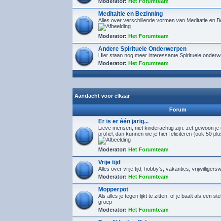
Moderator:
Het Forumteam
Meditaitie en Bezinning
Alles over verschillende vormen van Meditatie en B
Moderator:
Het Forumteam
Andere Spirituele Onderwerpen
Hier staan nog meer interessante Spirituele onder
Moderator:
Het Forumteam
Aandacht voor elkaar
Forum
Er is er één jarig...
Lieve mensen, niet kinderachtig zijn: zet gewoon je
profiel, dan kunnen we je hier feliciteren (ook 50 pl
Moderator:
Het Forumteam
Vrije tijd
Alles over vrije tijd, hobby's, vakanties, vrijwilligers
Moderator:
Het Forumteam
Mopperpot
Als alles je tegen lijkt te zitten, of je baalt als een s
groep
Moderator:
Het Forumteam