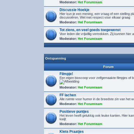
Moderator:
Het Forumteam
Discussie Hoekje
Hier kun je een mening, een vraag of een stelling p
discussiëren. Wel met respect voor elkaar graag
Moderator:
Het Forumteam
Tot ziens, en veel goeds toegewenst
Voor leden die vrijwillig vertrekken. Zij kunnen hie
Moderator:
Het Forumteam
Ontspanning
Forum
Filmpje!
Een eigen bioscoop voor zelfgemaakte filmpjes of 
Moderator:
Het Forumteam
FF lachen
Alle ruimte voor humor in de breedste zin van het 
Moderator:
Het Forumteam
Positieve puntjes
Het leven heeft gelukkig ook leuke kanten. Hier kan 
kwijt
Moderator:
Het Forumteam
Klets Praatjes