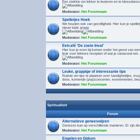
Een stekkie om lekker te leuteren en te klessebes
Moderator:
Het Forumteam
Spelletjes Hoek
We houden ook van gezelligheid. Hier kun je spelletj
nieuw topic graag
Moderator:
Het Forumteam
Eetcafé 'De zoete Inval'
Hier kun je even bij komen onder het genot van een
leuk voor lekkere recepten of wat je vanavond eet..
Moderator:
Het Forumteam
Leuke, grappige of interessante tips
Ruimte om tips te plaatsen over handigheidjes, tru
doos, komende (pop)concerten, evenementen, beu
Moderator:
Het Forumteam
Spiritualiteit
Forum
Alternatieve geneeswijzen
Genezen kan op verschillende manieren. Er zijn div
Moderator:
Het Forumteam
Engelen en Gidsen