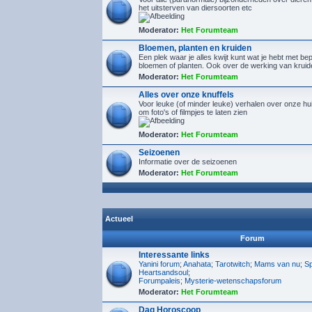
het uitsterven van diersoorten etc
Moderator:
Het Forumteam
Bloemen, planten en kruiden
Een plek waar je alles kwijt kunt wat je hebt met b
bloemen of planten. Ook over de werking van kruid
Moderator:
Het Forumteam
Alles over onze knuffels
Voor leuke (of minder leuke) verhalen over onze hu
om foto's of filmpjes te laten zien
Moderator:
Het Forumteam
Seizoenen
Informatie over de seizoenen
Moderator:
Het Forumteam
Actueel
Forum
Interessante links
Yanini forum
;
Anahata
;
Tarotwitch
;
Mams van nu
;
Sp
Heartsandsoul
;
Forumpaleis
;
Mysterie-wetenschapsforum
Moderator:
Het Forumteam
Dag Horoscoop