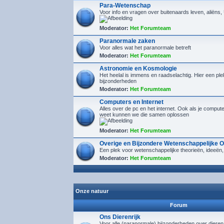
Para-Wetenschap
Voor info en vragen over buitenaards leven, aliëns
Moderator:
Het Forumteam
Paranormale zaken
Voor alles wat het paranormale betreft
Moderator:
Het Forumteam
Astronomie en Kosmologie
Het heelal is immens en raadselachtig. Hier een plek
bijzonderheden
Moderator:
Het Forumteam
Computers en Internet
Alles over de pc en het internet. Ook als je compu
weet kunnen we die samen oplossen
Moderator:
Het Forumteam
Overige en Bijzondere Wetenschappelijke 
Een plek voor wetenschappelijke theorieën, ideeën,
Moderator:
Het Forumteam
Onze natuur
Forum
Ons Dierenrijk
Voor alle (paranormale) bijzonderheden over diere