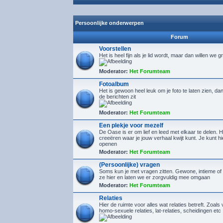
Persoonlijke onderwerpen
Forum
Voorstellen
Het is heel fijn als je lid wordt, maar dan willen we g
Moderator:
Het Forumteam
Fotoalbum
Het is gewoon heel leuk om je foto te laten zien, d
de berichten zit
Moderator:
Het Forumteam
Een plekje voor mezelf
De Oase is er om lief en leed met elkaar te delen. H
creeëren waar je jouw verhaal kwijt kunt. Je kunt 
openen
Moderator:
Het Forumteam
(Persoonlijke) vragen
Soms kun je met vragen zitten. Gewone, intieme of 
ze hier en laten we er zorgvuldig mee omgaan
Moderator:
Het Forumteam
Relaties
Hier de ruimte voor alles wat relaties betreft. Zoals 
homo-sexuele relaties, lat-relaties, scheidingen etc