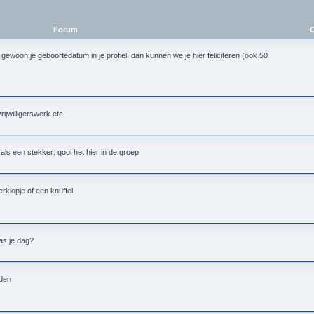
Forum
O
 gewoon je geboortedatum in je profiel, dan kunnen we je hier feliciteren (ook 50
vrijwilligerswerk etc
alt als een stekker: gooi het hier in de groep
rklopje of een knuffel
as je dag?
nden