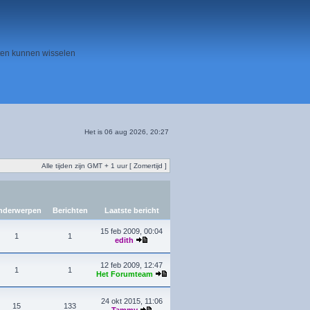
ten kunnen wisselen
Het is 06 aug 2026, 20:27
Alle tijden zijn GMT + 1 uur [ Zomertijd ]
derwerpen
Berichten
Laatste bericht
15 feb 2009, 00:04
1
1
edith
12 feb 2009, 12:47
1
1
Het Forumteam
24 okt 2015, 11:06
15
133