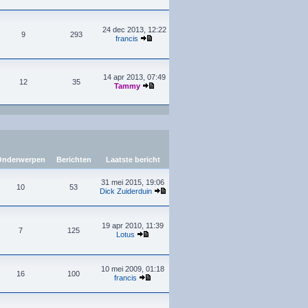
24 dec 2013, 12:22
9
293
francis
14 apr 2013, 07:49
12
35
Tammy
nderwerpen
Berichten
Laatste bericht
31 mei 2015, 19:06
10
53
Dick Zuiderduin
19 apr 2010, 11:39
7
125
Lotus
10 mei 2009, 01:18
16
100
francis