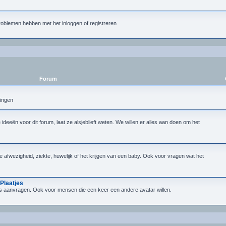
roblemen hebben met het inloggen of registreren
Forum
lingen
deeën voor dit forum, laat ze alsjeblieft weten. We willen er alles aan doen om het
ijke afwezigheid, ziekte, huwelijk of het krijgen van een baby. Ook voor vragen wat het
Plaatjes
tjes aanvragen. Ook voor mensen die een keer een andere avatar willen.