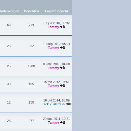
nderwerpen
Berichten
Laatste bericht
07 jun 2016, 05:32
69
773
Tammy
19 sep 2012, 05:21
23
332
Tammy
05 mei 2016, 04:00
25
1208
Tammy
15 feb 2012, 07:51
30
405
Tammy
16 okt 2014, 18:09
12
130
Dick Zuiderduin
29 dec 2011, 10:21
23
277
Tammy