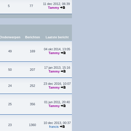
11 dec 2012, 06:39
5
77
Tammy
Onderwerpen
Berichten
Laatste bericht
04 okt 2014, 13:05
49
169
Tammy
17 jan 2013, 15:16
50
207
Tammy
23 dec 2016, 10:07
24
252
Tammy
01 jun 2011, 20:40
25
356
Tammy
10 dec 2013, 00:37
23
1360
francis