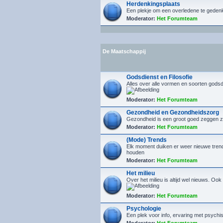
Herdenkingsplaats
Een plekje om een overledene te geden
Moderator:
Het Forumteam
De Maatschappij
Godsdienst en Filosofie
Alles over alle vormen en soorten godsd
Moderator:
Het Forumteam
Gezondheid en Gezondheidszorg
Gezondheid is een groot goed zeggen ze.
Moderator:
Het Forumteam
(Mode) Trends
Elk moment duiken er weer nieuwe trends 
houden
Moderator:
Het Forumteam
Het milieu
Over het milieu is altijd wel nieuws. Oo
Moderator:
Het Forumteam
Psychologie
Een plek voor info, ervaring met psych