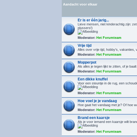
Aandacht voor elkaar
Er is er één jarig...
Lieve mensen, niet kinderachtig zijn: zet
plussers!)
Moderator:
Het Forumteam
Vrije tijd
Alles over vrije tijd, hobby's, vakanties, 
Moderator:
Het Forumteam
Mopperpot
Als alles je tegen lijkt te zitten, of je ba
Moderator:
Het Forumteam
Een dikke knuffel
Voor een steuntje in de rug, een schoude
Moderator:
Het Forumteam
Hoe voel je je vandaag
Hoe gaat het vandaag met je? Of hoe w
Moderator:
Het Forumteam
Brand een kaarsje
Als je voor iemand een kaarsje wilt bra
Moderator:
Het Forumteam