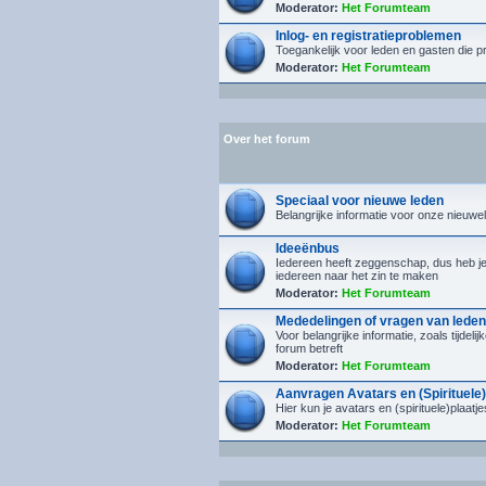
Moderator:
Het Forumteam
Inlog- en registratieproblemen
Toegankelijk voor leden en gasten die p
Moderator:
Het Forumteam
Over het forum
Speciaal voor nieuwe leden
Belangrijke informatie voor onze nieuwe
Ideeënbus
Iedereen heeft zeggenschap, dus heb je i
iedereen naar het zin te maken
Moderator:
Het Forumteam
Mededelingen of vragen van leden
Voor belangrijke informatie, zoals tijdel
forum betreft
Moderator:
Het Forumteam
Aanvragen Avatars en (Spirituele)
Hier kun je avatars en (spirituele)plaa
Moderator:
Het Forumteam