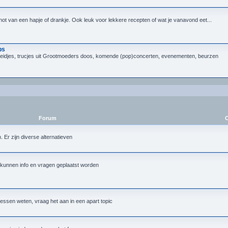
not van een hapje of drankje. Ook leuk voor lekkere recepten of wat je vanavond eet...
ps
heidjes, trucjes uit Grootmoeders doos, komende (pop)concerten, evenementen, beurzen
Forum
O
Er zijn diverse alternatieven
 kunnen info en vragen geplaatst worden
essen weten, vraag het aan in een apart topic