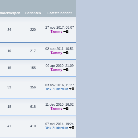
nderwerpen
Berichten
Laatste bericht
27 nov 2017, 05:07
34
220
Tammy
02 sep 2011, 10:51
10
217
Tammy
09 apr 2010, 21:09
15
155
Tammy
03 nov 2016, 19:27
33
356
Dick Zuiderduin
11 dec 2010, 16:02
18
618
Tammy
07 mei 2014, 19:24
41
410
Dick Zuiderduin