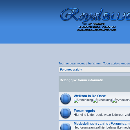
Toon onbeantwoorde berichten
|
Toon actieve onder
Forumoverzicht
Belangrijke forum informatie
Welkom in De Oase
Forumregels
Hier vind je de regels waar iedereen zic
Mededelingen van het Forumteam
Het forumteam zal hier belangrijke mede