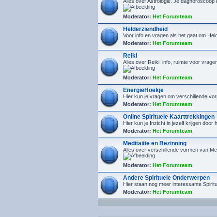
Alles over Astrologie. Je daghoroscoop
Moderator:
Het Forumteam
Helderziendheid
Voor info en vragen als het gaat om He
Moderator:
Het Forumteam
Reiki
Alles over Reiki: info, ruimte voor vrage
Moderator:
Het Forumteam
EnergieHoekje
Hier kun je vragen om verschillende vor
Moderator:
Het Forumteam
Online Spirituele Kaarttrekkingen
Hier kun je Inzicht in jezelf krijgen door
Moderator:
Het Forumteam
Meditaitie en Bezinning
Alles over verschillende vormen van Med
Moderator:
Het Forumteam
Andere Spirituele Onderwerpen
Hier staan nog meer interessante Spiri
Moderator:
Het Forumteam