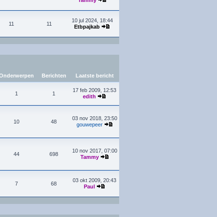
Tammy
10 jul 2024, 18:44
11
11
Etbpajkab
Onderwerpen
Berichten
Laatste bericht
17 feb 2009, 12:53
1
1
edith
03 nov 2018, 23:50
10
48
gouwepeer
10 nov 2017, 07:00
44
698
Tammy
03 okt 2009, 20:43
7
68
Paul