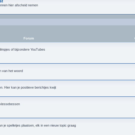
st
 kunnen hier afscheid nemen
Forum
ilmpjes of bijzondere YouTubes
in van het woord
. Hier kan je positieve berichtjes kwijt
e klessebessen
 je spelletjes plaatsen, elk in een nieuw topic graag