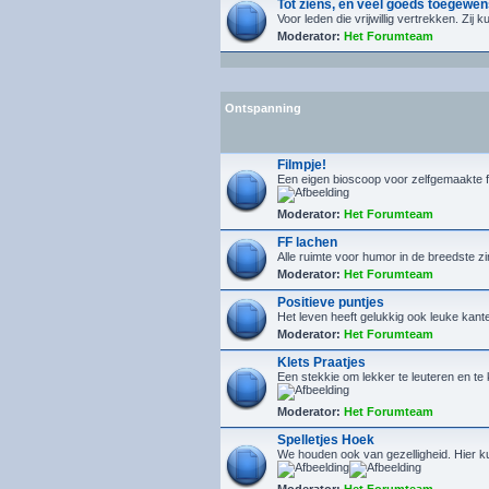
Tot ziens, en veel goeds toegewen
Voor leden die vrijwillig vertrekken. Zij
Moderator:
Het Forumteam
Ontspanning
Filmpje!
Een eigen bioscoop voor zelfgemaakte f
Moderator:
Het Forumteam
FF lachen
Alle ruimte voor humor in de breedste z
Moderator:
Het Forumteam
Positieve puntjes
Het leven heeft gelukkig ook leuke kanten
Moderator:
Het Forumteam
Klets Praatjes
Een stekkie om lekker te leuteren en t
Moderator:
Het Forumteam
Spelletjes Hoek
We houden ook van gezelligheid. Hier kun