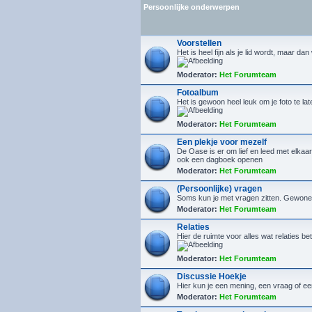
Persoonlijke onderwerpen
Voorstellen
Het is heel fijn als je lid wordt, maar da
Moderator:
Het Forumteam
Fotoalbum
Het is gewoon heel leuk om je foto te la
Moderator:
Het Forumteam
Een plekje voor mezelf
De Oase is er om lief en leed met elkaar 
ook een dagboek openen
Moderator:
Het Forumteam
(Persoonlijke) vragen
Soms kun je met vragen zitten. Gewone, 
Moderator:
Het Forumteam
Relaties
Hier de ruimte voor alles wat relaties bet
Moderator:
Het Forumteam
Discussie Hoekje
Hier kun je een mening, een vraag of ee
Moderator:
Het Forumteam