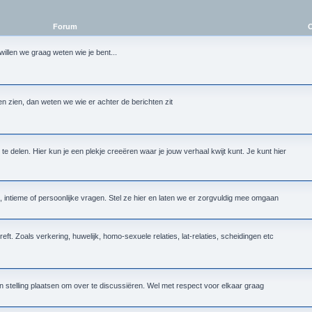
Forum
O
n willen we graag weten wie je bent...
ten zien, dan weten we wie er achter de berichten zit
te delen. Hier kun je een plekje creeëren waar je jouw verhaal kwijt kunt. Je kunt hier
intieme of persoonlijke vragen. Stel ze hier en laten we er zorgvuldig mee omgaan
reft. Zoals verkering, huwelijk, homo-sexuele relaties, lat-relaties, scheidingen etc
n stelling plaatsen om over te discussiëren. Wel met respect voor elkaar graag