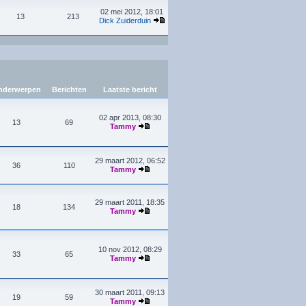
02 mei 2012, 18:01
13
213
Dick Zuiderduin
derwerpen
Berichten
Laatste bericht
02 apr 2013, 08:30
13
69
Tammy
29 maart 2012, 06:52
36
110
Tammy
29 maart 2011, 18:35
18
134
Tammy
10 nov 2012, 08:29
33
65
Tammy
30 maart 2011, 09:13
19
59
Tammy