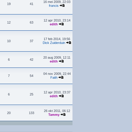
16 mei 2009, 22:03
19
41
francis
12 apr 2010, 23:14
12
63
edith
17 feb 2014, 19:56
10
37
Dick Zuiderduin
20 aug 2009, 12:11
6
42
edith
04 nov 2009, 22:44
7
54
Faith
12 apr 2010, 23:37
6
25
edith
26 okt 2011, 06:12
20
133
Tammy