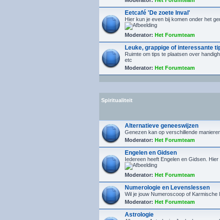
Moderator:
Het Forumteam
Eetcafé 'De zoete Inval'
Hier kun je even bij komen onder het ge
Moderator:
Het Forumteam
Leuke, grappige of interessante ti
Ruimte om tips te plaatsen over handig
etc
Moderator:
Het Forumteam
Spiritualiteit
Alternatieve geneeswijzen
Genezen kan op verschillende manieren. 
Moderator:
Het Forumteam
Engelen en Gidsen
Iedereen heeft Engelen en Gidsen. Hier
Moderator:
Het Forumteam
Numerologie en Levenslessen
Wil je jouw Numeroscoop of Karmische l
Moderator:
Het Forumteam
Astrologie