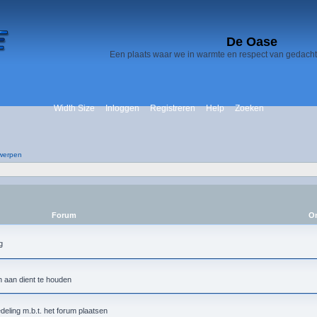
De Oase
Een plaats waar we in warmte en respect van gedach
Width Size
Inloggen
Registreren
Help
Zoeken
werpen
Forum
On
h aan dient te houden
deling m.b.t. het forum plaatsen