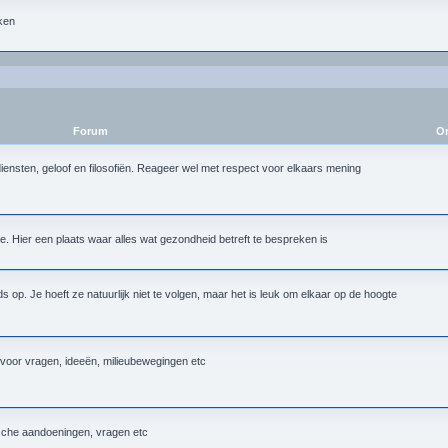
ken
Forum
On
iensten, geloof en filosofiën. Reageer wel met respect voor elkaars mening
 Hier een plaats waar alles wat gezondheid betreft te bespreken is
op. Je hoeft ze natuurlijk niet te volgen, maar het is leuk om elkaar op de hoogte
k voor vragen, ideeën, milieubewegingen etc
ische aandoeningen, vragen etc