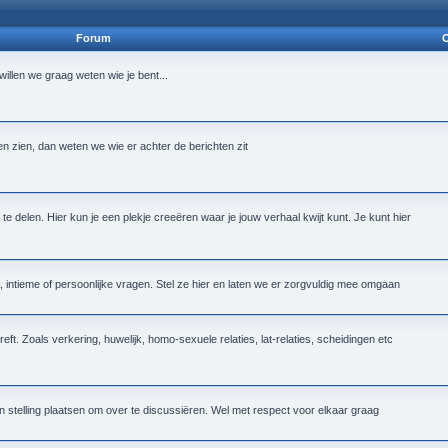
Forum
O
n willen we graag weten wie je bent...
ten zien, dan weten we wie er achter de berichten zit
te delen. Hier kun je een plekje creeëren waar je jouw verhaal kwijt kunt. Je kunt hier
intieme of persoonlijke vragen. Stel ze hier en laten we er zorgvuldig mee omgaan
reft. Zoals verkering, huwelijk, homo-sexuele relaties, lat-relaties, scheidingen etc
n stelling plaatsen om over te discussiëren. Wel met respect voor elkaar graag