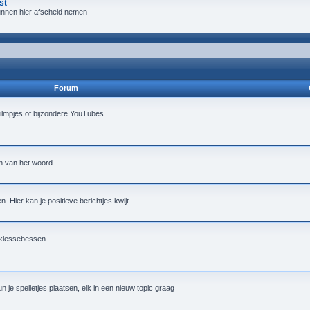
st
 kunnen hier afscheid nemen
Forum
ilmpjes of bijzondere YouTubes
in van het woord
. Hier kan je positieve berichtjes kwijt
e klessebessen
 je spelletjes plaatsen, elk in een nieuw topic graag