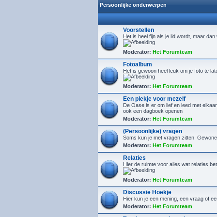
Persoonlijke onderwerpen
Voorstellen
Het is heel fijn als je lid wordt, maar da
Moderator:
Het Forumteam
Fotoalbum
Het is gewoon heel leuk om je foto te la
Moderator:
Het Forumteam
Een plekje voor mezelf
De Oase is er om lief en leed met elkaar 
ook een dagboek openen
Moderator:
Het Forumteam
(Persoonlijke) vragen
Soms kun je met vragen zitten. Gewone, 
Moderator:
Het Forumteam
Relaties
Hier de ruimte voor alles wat relaties bet
Moderator:
Het Forumteam
Discussie Hoekje
Hier kun je een mening, een vraag of ee
Moderator:
Het Forumteam