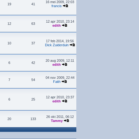
16 mei 2009, 22:03
19
41
francis
12 apr 2010, 23:14
12
63
edith
17 feb 2014, 19:56
10
37
Dick Zuiderduin
20 aug 2009, 12:11
6
42
edith
04 nov 2009, 22:44
7
54
Faith
12 apr 2010, 23:37
6
25
edith
26 okt 2011, 06:12
20
133
Tammy