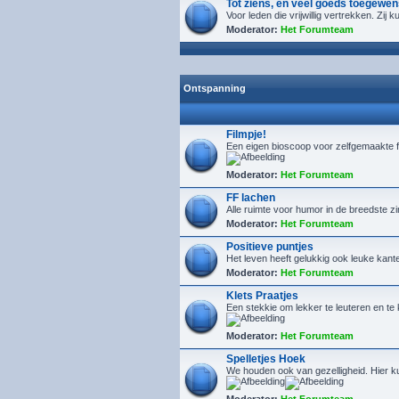
Tot ziens, en veel goeds toegewen
Voor leden die vrijwillig vertrekken. Zij
Moderator:
Het Forumteam
Ontspanning
Filmpje!
Een eigen bioscoop voor zelfgemaakte f
Moderator:
Het Forumteam
FF lachen
Alle ruimte voor humor in de breedste z
Moderator:
Het Forumteam
Positieve puntjes
Het leven heeft gelukkig ook leuke kanten
Moderator:
Het Forumteam
Klets Praatjes
Een stekkie om lekker te leuteren en t
Moderator:
Het Forumteam
Spelletjes Hoek
We houden ook van gezelligheid. Hier kun