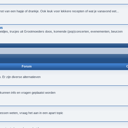
not van een hapje of drankje. Ook leuk voor lekkere recepten of wat je vanavond eet...
ps
heidjes, trucjes uit Grootmoeders doos, komende (pop)concerten, evenementen, beurzen
Forum
O
Er zijn diverse alternatieven
 kunnen info en vragen geplaatst worden
essen weten, vraag het aan in een apart topic