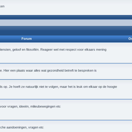
ken
Forum
On
iensten, geloof en filosofiën. Reageer wel met respect voor elkaars mening
 Hier een plaats waar alles wat gezondheid betreft te bespreken is
op. Je hoeft ze natuurlijk niet te volgen, maar het is leuk om elkaar op de hoogte
k voor vragen, ideeën, milieubewegingen etc
ische aandoeningen, vragen etc