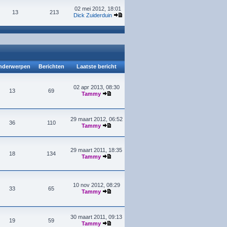
02 mei 2012, 18:01
13
213
Dick Zuiderduin
derwerpen
Berichten
Laatste bericht
02 apr 2013, 08:30
13
69
Tammy
29 maart 2012, 06:52
36
110
Tammy
29 maart 2011, 18:35
18
134
Tammy
10 nov 2012, 08:29
33
65
Tammy
30 maart 2011, 09:13
19
59
Tammy