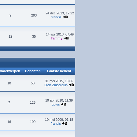
24 dec 2013, 12:22
9
293
francis
14 apr 2013, 07:49
12
35
Tammy
nderwerpen
Berichten
Laatste bericht
31 mei 2015, 19:06
10
53
Dick Zuiderduin
19 apr 2010, 11:39
7
125
Lotus
10 mei 2009, 01:18
16
100
francis