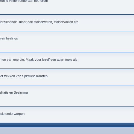
 kun je vinden onderaan het forum
lderziendheid, maar ook Helderweten, Heldervoelen etc
n en healings
men van energie. Maak voor jezelf een apart topic ajb
 het trekken van Spirituele Kaarten
itatie en Bezinning
tuele onderwerpen