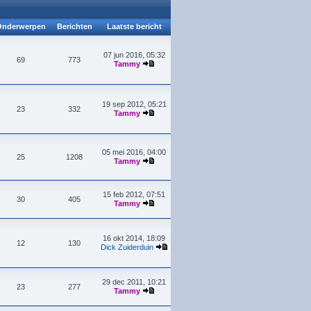
nderwerpen
Berichten
Laatste bericht
07 jun 2016, 05:32
69
773
Tammy
19 sep 2012, 05:21
23
332
Tammy
05 mei 2016, 04:00
25
1208
Tammy
15 feb 2012, 07:51
30
405
Tammy
16 okt 2014, 18:09
12
130
Dick Zuiderduin
29 dec 2011, 10:21
23
277
Tammy