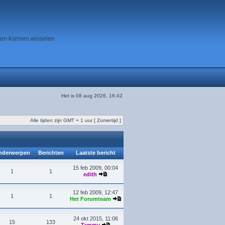
ten kunnen wisselen
Het is 08 aug 2026, 16:42
Alle tijden zijn GMT + 1 uur [ Zomertijd ]
derwerpen
Berichten
Laatste bericht
15 feb 2009, 00:04
1
1
edith
12 feb 2009, 12:47
1
1
Het Forumteam
24 okt 2015, 11:06
15
133