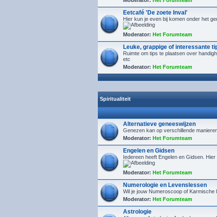
Moderator:
Het Forumteam
Eetcafé 'De zoete Inval'
Hier kun je even bij komen onder het ge
Moderator:
Het Forumteam
Leuke, grappige of interessante ti
Ruimte om tips te plaatsen over handig
etc
Moderator:
Het Forumteam
Spiritualiteit
Alternatieve geneeswijzen
Genezen kan op verschillende manieren. 
Moderator:
Het Forumteam
Engelen en Gidsen
Iedereen heeft Engelen en Gidsen. Hier
Moderator:
Het Forumteam
Numerologie en Levenslessen
Wil je jouw Numeroscoop of Karmische l
Moderator:
Het Forumteam
Astrologie