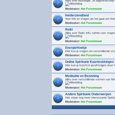
Alles over Astrologie. Je daghoroscoop
Moderator:
Het Forumteam
Helderziendheid
Voor info en vragen als het gaat om He
Moderator:
Het Forumteam
Reiki
Alles over Reiki: info, ruimte voor vrage
Moderator:
Het Forumteam
EnergieHoekje
Hier kun je vragen om verschillende vor
Moderator:
Het Forumteam
Online Spirituele Kaarttrekkingen
Hier kun je Inzicht in jezelf krijgen door
Moderator:
Het Forumteam
Meditaitie en Bezinning
Alles over verschillende vormen van Med
Moderator:
Het Forumteam
Andere Spirituele Onderwerpen
Hier staan nog meer interessante Spiri
Moderator:
Het Forumteam