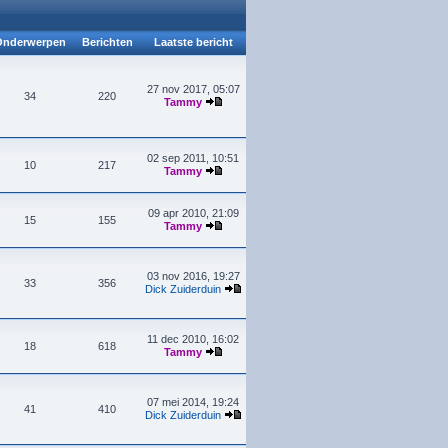
nderwerpen
Berichten
Laatste bericht
27 nov 2017, 05:07
34
220
Tammy
02 sep 2011, 10:51
10
217
Tammy
09 apr 2010, 21:09
15
155
Tammy
03 nov 2016, 19:27
33
356
Dick Zuiderduin
11 dec 2010, 16:02
18
618
Tammy
07 mei 2014, 19:24
41
410
Dick Zuiderduin