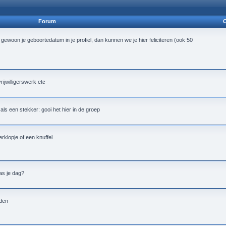
Forum
O
 gewoon je geboortedatum in je profiel, dan kunnen we je hier feliciteren (ook 50
vrijwilligerswerk etc
alt als een stekker: gooi het hier in de groep
rklopje of een knuffel
as je dag?
nden