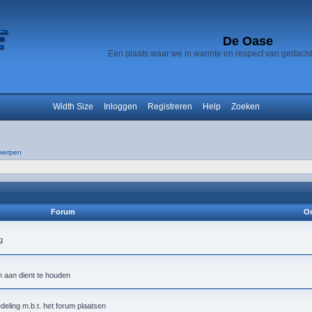
De Oase
Een plaats waar we in warmte en respect van gedach
Width Size
Inloggen
Registreren
Help
Zoeken
werpen
Forum
On
h aan dient te houden
deling m.b.t. het forum plaatsen