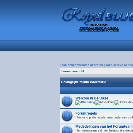
Toon onbeantwoorde berichten
|
Toon actieve onder
Forumoverzicht
Belangrijke forum informatie
Welkom in De Oase
Forumregels
Hier vind je de regels waar iedereen zic
Mededelingen van het Forumteam
Het forumteam zal hier belangrijke mede