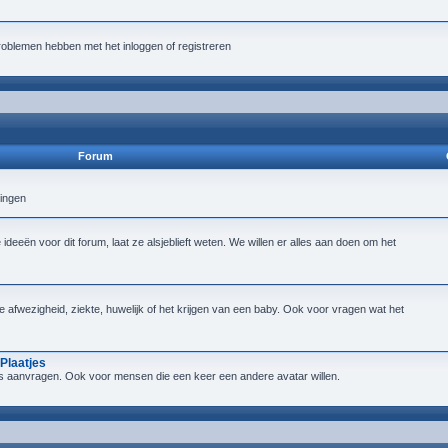
roblemen hebben met het inloggen of registreren
Forum
lingen
deeën voor dit forum, laat ze alsjeblieft weten. We willen er alles aan doen om het
ijke afwezigheid, ziekte, huwelijk of het krijgen van een baby. Ook voor vragen wat het
Plaatjes
tjes aanvragen. Ook voor mensen die een keer een andere avatar willen.