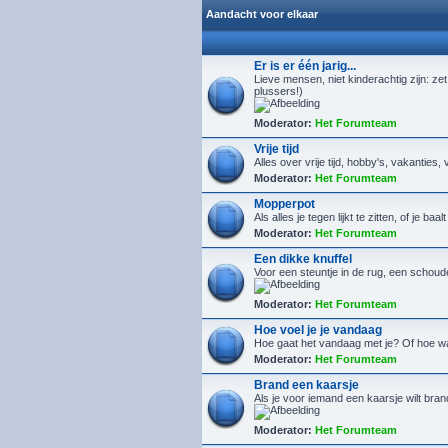
Aandacht voor elkaar
Er is er één jarig...
Lieve mensen, niet kinderachtig zijn: zet
plussers!)
Moderator:
Het Forumteam
Vrije tijd
Alles over vrije tijd, hobby's, vakanties, 
Moderator:
Het Forumteam
Mopperpot
Als alles je tegen lijkt te zitten, of je ba
Moderator:
Het Forumteam
Een dikke knuffel
Voor een steuntje in de rug, een schoude
Moderator:
Het Forumteam
Hoe voel je je vandaag
Hoe gaat het vandaag met je? Of hoe w
Moderator:
Het Forumteam
Brand een kaarsje
Als je voor iemand een kaarsje wilt bra
Moderator:
Het Forumteam