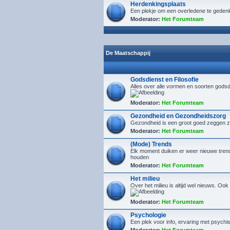
Herdenkingsplaats
Een plekje om een overledene te geden
Moderator:
Het Forumteam
De Maatschappij
Godsdienst en Filosofie
Alles over alle vormen en soorten godsd
Moderator:
Het Forumteam
Gezondheid en Gezondheidszorg
Gezondheid is een groot goed zeggen ze.
Moderator:
Het Forumteam
(Mode) Trends
Elk moment duiken er weer nieuwe trends 
houden
Moderator:
Het Forumteam
Het milieu
Over het milieu is altijd wel nieuws. Oo
Moderator:
Het Forumteam
Psychologie
Een plek voor info, ervaring met psych