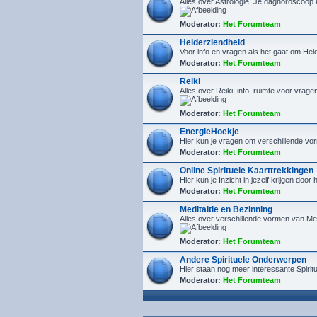
Alles over Astrologie. Je daghoroscoop
Moderator:
Het Forumteam
Helderziendheid
Voor info en vragen als het gaat om He
Moderator:
Het Forumteam
Reiki
Alles over Reiki: info, ruimte voor vrage
Moderator:
Het Forumteam
EnergieHoekje
Hier kun je vragen om verschillende vor
Moderator:
Het Forumteam
Online Spirituele Kaarttrekkingen
Hier kun je Inzicht in jezelf krijgen door
Moderator:
Het Forumteam
Meditaitie en Bezinning
Alles over verschillende vormen van Med
Moderator:
Het Forumteam
Andere Spirituele Onderwerpen
Hier staan nog meer interessante Spiri
Moderator:
Het Forumteam