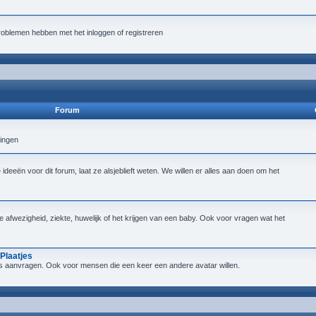
roblemen hebben met het inloggen of registreren
Forum
lingen
deeën voor dit forum, laat ze alsjeblieft weten. We willen er alles aan doen om het
ijke afwezigheid, ziekte, huwelijk of het krijgen van een baby. Ook voor vragen wat het
Plaatjes
tjes aanvragen. Ook voor mensen die een keer een andere avatar willen.