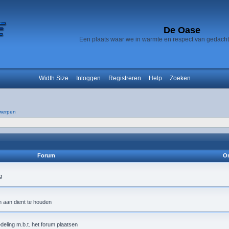
De Oase
Een plaats waar we in warmte en respect van gedach
Width Size
Inloggen
Registreren
Help
Zoeken
werpen
Forum
On
h aan dient te houden
deling m.b.t. het forum plaatsen