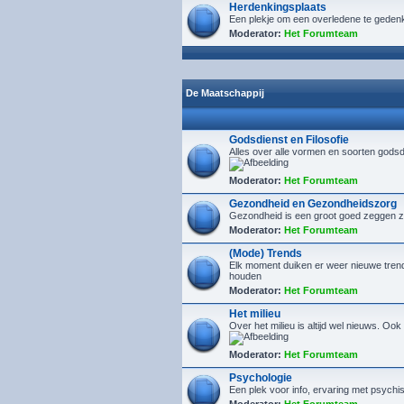
Herdenkingsplaats
Een plekje om een overledene te geden
Moderator:
Het Forumteam
De Maatschappij
Godsdienst en Filosofie
Alles over alle vormen en soorten godsd
Moderator:
Het Forumteam
Gezondheid en Gezondheidszorg
Gezondheid is een groot goed zeggen ze.
Moderator:
Het Forumteam
(Mode) Trends
Elk moment duiken er weer nieuwe trends 
houden
Moderator:
Het Forumteam
Het milieu
Over het milieu is altijd wel nieuws. Oo
Moderator:
Het Forumteam
Psychologie
Een plek voor info, ervaring met psych