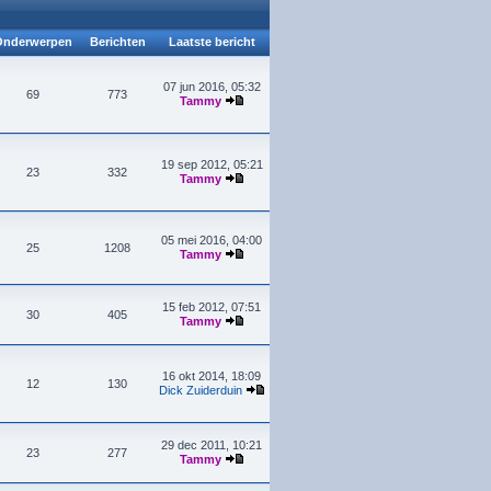
nderwerpen
Berichten
Laatste bericht
07 jun 2016, 05:32
69
773
Tammy
19 sep 2012, 05:21
23
332
Tammy
05 mei 2016, 04:00
25
1208
Tammy
15 feb 2012, 07:51
30
405
Tammy
16 okt 2014, 18:09
12
130
Dick Zuiderduin
29 dec 2011, 10:21
23
277
Tammy