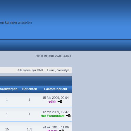
ten kunnen wisselen
Het is 06 aug 2026, 23:34
Alle tijden zijn GMT + 1 uur [ Zomertijd ]
derwerpen
Berichten
Laatste bericht
15 feb 2009, 00:04
1
1
edith
12 feb 2009, 12:47
1
1
Het Forumteam
24 okt 2015, 11:06
15
133