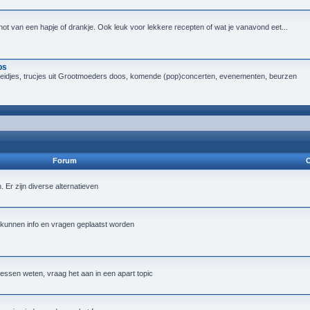
not van een hapje of drankje. Ook leuk voor lekkere recepten of wat je vanavond eet...
ps
heidjes, trucjes uit Grootmoeders doos, komende (pop)concerten, evenementen, beurzen
Forum
O
Er zijn diverse alternatieven
 kunnen info en vragen geplaatst worden
essen weten, vraag het aan in een apart topic