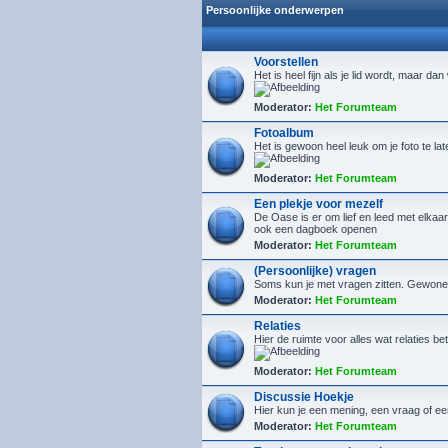
Persoonlijke onderwerpen
Voorstellen
Het is heel fijn als je lid wordt, maar da
Moderator:
Het Forumteam
Fotoalbum
Het is gewoon heel leuk om je foto te la
Moderator:
Het Forumteam
Een plekje voor mezelf
De Oase is er om lief en leed met elkaar 
ook een dagboek openen
Moderator:
Het Forumteam
(Persoonlijke) vragen
Soms kun je met vragen zitten. Gewone, 
Moderator:
Het Forumteam
Relaties
Hier de ruimte voor alles wat relaties bet
Moderator:
Het Forumteam
Discussie Hoekje
Hier kun je een mening, een vraag of ee
Moderator:
Het Forumteam