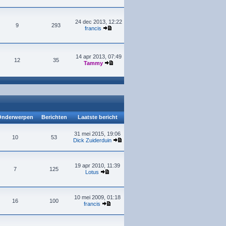
24 dec 2013, 12:22
9
293
francis
14 apr 2013, 07:49
12
35
Tammy
nderwerpen
Berichten
Laatste bericht
31 mei 2015, 19:06
10
53
Dick Zuiderduin
19 apr 2010, 11:39
7
125
Lotus
10 mei 2009, 01:18
16
100
francis