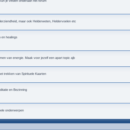
 kun je vinden onderaan het forum
lderziendheid, maar ook Helderweten, Heldervoelen etc
n en healings
men van energie. Maak voor jezelf een apart topic ajb
 het trekken van Spirituele Kaarten
itatie en Bezinning
tuele onderwerpen