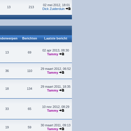
02 mei 2012, 18:01
13
213
Dick Zuiderduin
derwerpen
Berichten
Laatste bericht
02 apr 2013, 08:30
13
69
Tammy
29 maart 2012, 06:52
36
110
Tammy
29 maart 2011, 18:35
18
134
Tammy
10 nov 2012, 08:29
33
65
Tammy
30 maart 2011, 09:13
19
59
Tammy