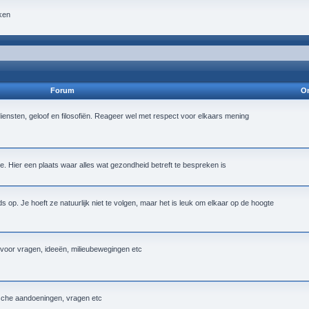
ken
Forum
On
iensten, geloof en filosofiën. Reageer wel met respect voor elkaars mening
 Hier een plaats waar alles wat gezondheid betreft te bespreken is
op. Je hoeft ze natuurlijk niet te volgen, maar het is leuk om elkaar op de hoogte
k voor vragen, ideeën, milieubewegingen etc
ische aandoeningen, vragen etc