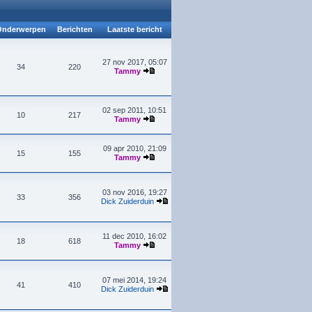
nderwerpen
Berichten
Laatste bericht
27 nov 2017, 05:07
34
220
Tammy
02 sep 2011, 10:51
10
217
Tammy
09 apr 2010, 21:09
15
155
Tammy
03 nov 2016, 19:27
33
356
Dick Zuiderduin
11 dec 2010, 16:02
18
618
Tammy
07 mei 2014, 19:24
41
410
Dick Zuiderduin