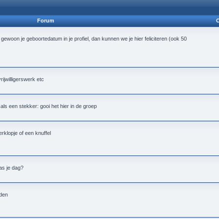
Forum
O
 gewoon je geboortedatum in je profiel, dan kunnen we je hier feliciteren (ook 50
vrijwilligerswerk etc
alt als een stekker: gooi het hier in de groep
rklopje of een knuffel
as je dag?
nden