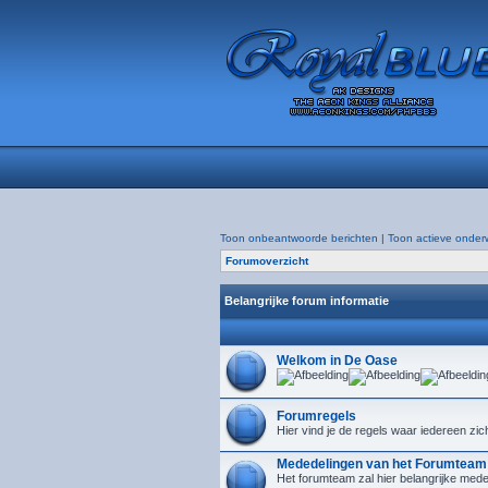
Toon onbeantwoorde berichten
|
Toon actieve onder
Forumoverzicht
Belangrijke forum informatie
Welkom in De Oase
Forumregels
Hier vind je de regels waar iedereen zic
Mededelingen van het Forumteam
Het forumteam zal hier belangrijke mede