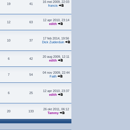
16 mei 2009, 22:03
19
41
francis
12 apr 2010, 23:14
12
63
edith
17 feb 2014, 19:56
10
37
Dick Zuiderduin
20 aug 2009, 12:11
6
42
edith
04 nov 2009, 22:44
7
54
Faith
12 apr 2010, 23:37
6
25
edith
26 okt 2011, 06:12
20
133
Tammy