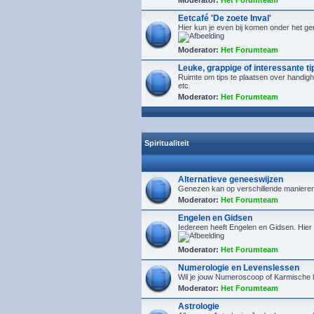
Moderator:
Het Forumteam
Eetcafé 'De zoete Inval'
Hier kun je even bij komen onder het ge
Moderator:
Het Forumteam
Leuke, grappige of interessante ti
Ruimte om tips te plaatsen over handig
etc
Moderator:
Het Forumteam
Spiritualiteit
Alternatieve geneeswijzen
Genezen kan op verschillende manieren. 
Moderator:
Het Forumteam
Engelen en Gidsen
Iedereen heeft Engelen en Gidsen. Hier
Moderator:
Het Forumteam
Numerologie en Levenslessen
Wil je jouw Numeroscoop of Karmische l
Moderator:
Het Forumteam
Astrologie