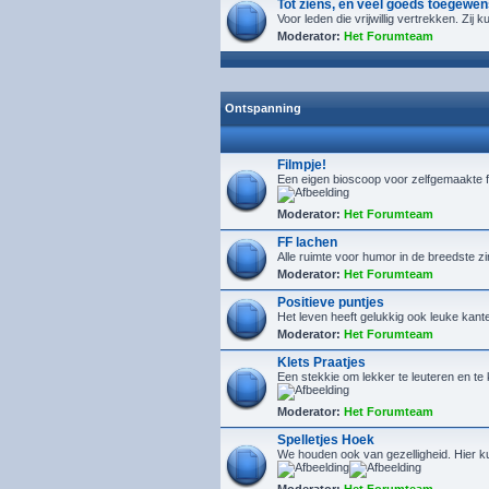
Tot ziens, en veel goeds toegewen
Voor leden die vrijwillig vertrekken. Zij
Moderator:
Het Forumteam
Ontspanning
Filmpje!
Een eigen bioscoop voor zelfgemaakte f
Moderator:
Het Forumteam
FF lachen
Alle ruimte voor humor in de breedste z
Moderator:
Het Forumteam
Positieve puntjes
Het leven heeft gelukkig ook leuke kanten
Moderator:
Het Forumteam
Klets Praatjes
Een stekkie om lekker te leuteren en t
Moderator:
Het Forumteam
Spelletjes Hoek
We houden ook van gezelligheid. Hier kun