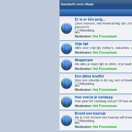
Aandacht voor elkaar
Er is er één jarig...
Lieve mensen, niet kinderachtig zijn: zet
plussers!)
Moderator:
Het Forumteam
Vrije tijd
Alles over vrije tijd, hobby's, vakanties, 
Moderator:
Het Forumteam
Mopperpot
Als alles je tegen lijkt te zitten, of je ba
Moderator:
Het Forumteam
Een dikke knuffel
Voor een steuntje in de rug, een schoude
Moderator:
Het Forumteam
Hoe voel je je vandaag
Hoe gaat het vandaag met je? Of hoe w
Moderator:
Het Forumteam
Brand een kaarsje
Als je voor iemand een kaarsje wilt bra
Moderator:
Het Forumteam