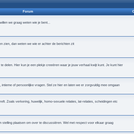
Forum
O
n willen we graag weten wie je bent...
ten zien, dan weten we wie er achter de berichten zit
te delen. Hier kun je een plekje creeëren waar je jouw verhaal kwijt kunt. Je kunt hier
intieme of persoonlijke vragen. Stel ze hier en laten we er zorgvuldig mee omgaan
reft. Zoals verkering, huwelijk, homo-sexuele relaties, lat-relaties, scheidingen etc
n stelling plaatsen om over te discussiëren. Wel met respect voor elkaar graag