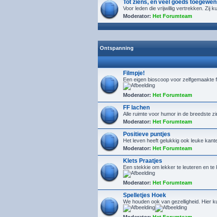
Tot ziens, en veel goeds toegewen
Voor leden die vrijwillig vertrekken. Zij
Moderator:
Het Forumteam
Ontspanning
Filmpje!
Een eigen bioscoop voor zelfgemaakte f
Moderator:
Het Forumteam
FF lachen
Alle ruimte voor humor in de breedste z
Moderator:
Het Forumteam
Positieve puntjes
Het leven heeft gelukkig ook leuke kanten
Moderator:
Het Forumteam
Klets Praatjes
Een stekkie om lekker te leuteren en t
Moderator:
Het Forumteam
Spelletjes Hoek
We houden ook van gezelligheid. Hier kun