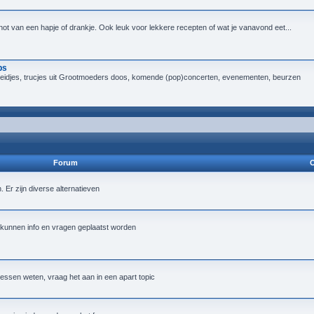
not van een hapje of drankje. Ook leuk voor lekkere recepten of wat je vanavond eet...
ps
heidjes, trucjes uit Grootmoeders doos, komende (pop)concerten, evenementen, beurzen
Forum
O
Er zijn diverse alternatieven
 kunnen info en vragen geplaatst worden
essen weten, vraag het aan in een apart topic