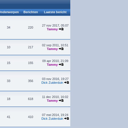
nderwerpen
Berichten
Laatste bericht
27 nov 2017, 05:07
34
220
Tammy
02 sep 2011, 10:51
10
217
Tammy
09 apr 2010, 21:09
15
155
Tammy
03 nov 2016, 19:27
33
356
Dick Zuiderduin
11 dec 2010, 16:02
18
618
Tammy
07 mei 2014, 19:24
41
410
Dick Zuiderduin