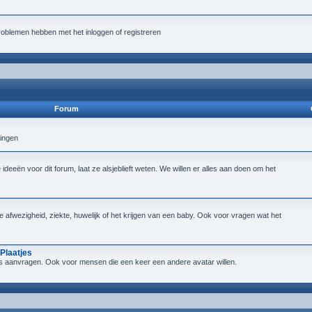
roblemen hebben met het inloggen of registreren
Forum
lingen
deeën voor dit forum, laat ze alsjeblieft weten. We willen er alles aan doen om het
ijke afwezigheid, ziekte, huwelijk of het krijgen van een baby. Ook voor vragen wat het
Plaatjes
tjes aanvragen. Ook voor mensen die een keer een andere avatar willen.