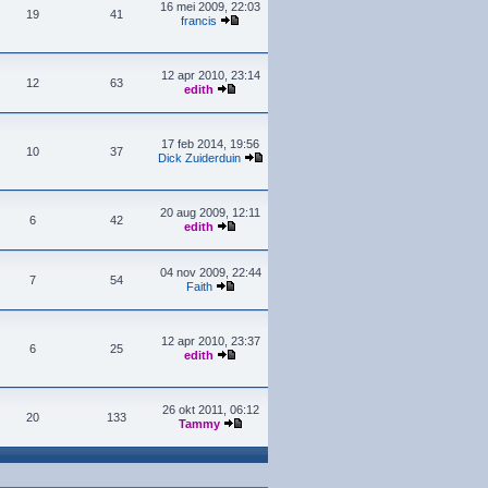
16 mei 2009, 22:03
19
41
francis
12 apr 2010, 23:14
12
63
edith
17 feb 2014, 19:56
10
37
Dick Zuiderduin
20 aug 2009, 12:11
6
42
edith
04 nov 2009, 22:44
7
54
Faith
12 apr 2010, 23:37
6
25
edith
26 okt 2011, 06:12
20
133
Tammy