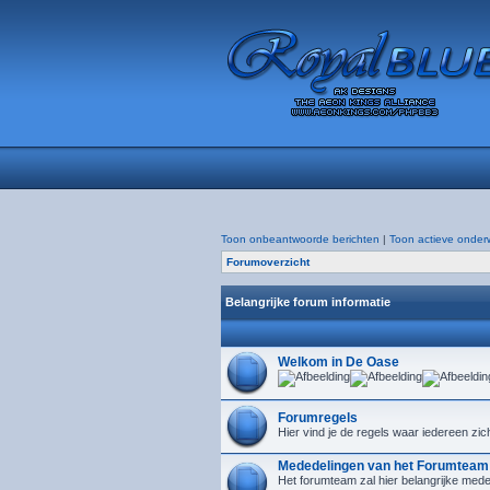
Toon onbeantwoorde berichten
|
Toon actieve onder
Forumoverzicht
Belangrijke forum informatie
Welkom in De Oase
Forumregels
Hier vind je de regels waar iedereen zic
Mededelingen van het Forumteam
Het forumteam zal hier belangrijke mede