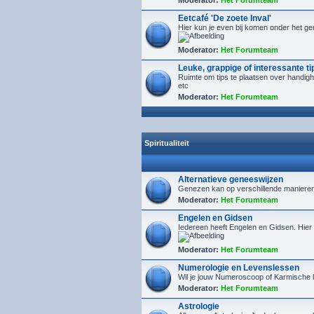
Moderator:
Het Forumteam
Eetcafé 'De zoete Inval'
Hier kun je even bij komen onder het ge
Moderator:
Het Forumteam
Leuke, grappige of interessante ti
Ruimte om tips te plaatsen over handig
etc
Moderator:
Het Forumteam
Spiritualiteit
Alternatieve geneeswijzen
Genezen kan op verschillende manieren. 
Moderator:
Het Forumteam
Engelen en Gidsen
Iedereen heeft Engelen en Gidsen. Hier
Moderator:
Het Forumteam
Numerologie en Levenslessen
Wil je jouw Numeroscoop of Karmische l
Moderator:
Het Forumteam
Astrologie