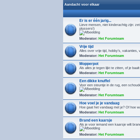
Aandacht voor elkaar
Er is er één jarig...
Lieve mensen, niet kinderachtig zijn: zet
plussers!)
Moderator:
Het Forumteam
Vrije tijd
Alles over vrije tijd, hobby's, vakanties, 
Moderator:
Het Forumteam
Mopperpot
Als alles je tegen lijkt te zitten, of je ba
Moderator:
Het Forumteam
Een dikke knuffel
Voor een steuntje in de rug, een schoude
Moderator:
Het Forumteam
Hoe voel je je vandaag
Hoe gaat het vandaag met je? Of hoe w
Moderator:
Het Forumteam
Brand een kaarsje
Als je voor iemand een kaarsje wilt bra
Moderator:
Het Forumteam