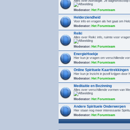
Alles over Astrologie. Je daghoroscoop
Moderator:
Het Forumteam
Helderziendheid
Voor info en vragen als het gaat om He
Moderator:
Het Forumteam
Reiki
Alles over Reiki: info, ruimte voor vrage
Moderator:
Het Forumteam
EnergieHoekje
Hier kun je vragen om verschillende vor
Moderator:
Het Forumteam
Online Spirituele Kaarttrekkingen
Hier kun je Inzicht in jezelf krijgen door
Moderator:
Het Forumteam
Meditaitie en Bezinning
Alles over verschillende vormen van Med
Moderator:
Het Forumteam
Andere Spirituele Onderwerpen
Hier staan nog meer interessante Spiri
Moderator:
Het Forumteam