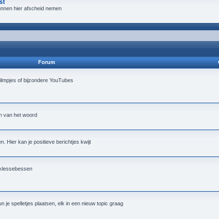
st
 kunnen hier afscheid nemen
Forum
ilmpjes of bijzondere YouTubes
in van het woord
. Hier kan je positieve berichtjes kwijt
e klessebessen
 je spelletjes plaatsen, elk in een nieuw topic graag