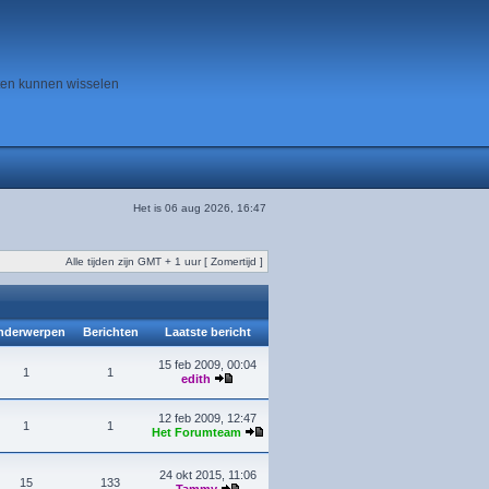
ten kunnen wisselen
Het is 06 aug 2026, 16:47
Alle tijden zijn GMT + 1 uur [ Zomertijd ]
derwerpen
Berichten
Laatste bericht
15 feb 2009, 00:04
1
1
edith
12 feb 2009, 12:47
1
1
Het Forumteam
24 okt 2015, 11:06
15
133