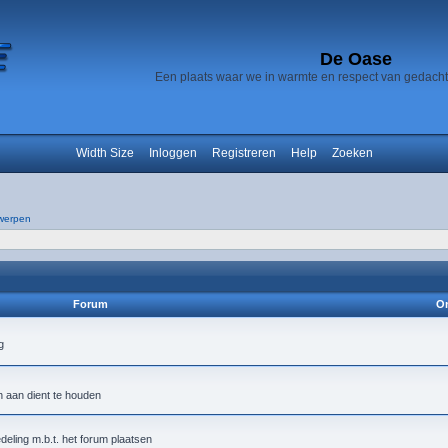
De Oase
Een plaats waar we in warmte en respect van gedach
Width Size
Inloggen
Registreren
Help
Zoeken
werpen
Forum
On
h aan dient te houden
deling m.b.t. het forum plaatsen