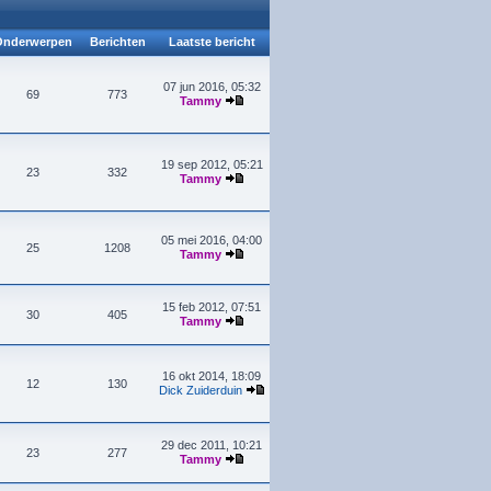
nderwerpen
Berichten
Laatste bericht
07 jun 2016, 05:32
69
773
Tammy
19 sep 2012, 05:21
23
332
Tammy
05 mei 2016, 04:00
25
1208
Tammy
15 feb 2012, 07:51
30
405
Tammy
16 okt 2014, 18:09
12
130
Dick Zuiderduin
29 dec 2011, 10:21
23
277
Tammy