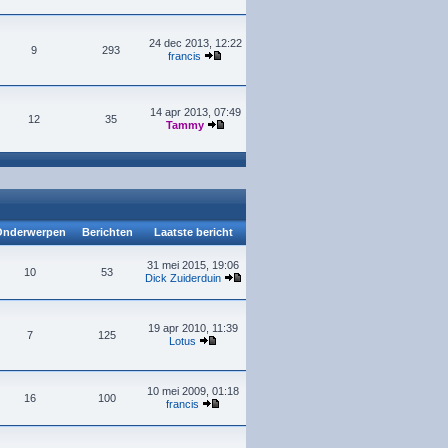
24 dec 2013, 12:22
9
293
francis
14 apr 2013, 07:49
12
35
Tammy
nderwerpen
Berichten
Laatste bericht
31 mei 2015, 19:06
10
53
Dick Zuiderduin
19 apr 2010, 11:39
7
125
Lotus
10 mei 2009, 01:18
16
100
francis