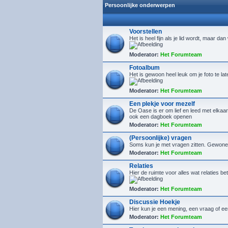
Persoonlijke onderwerpen
Voorstellen
Het is heel fijn als je lid wordt, maar da
Moderator:
Het Forumteam
Fotoalbum
Het is gewoon heel leuk om je foto te la
Moderator:
Het Forumteam
Een plekje voor mezelf
De Oase is er om lief en leed met elkaar 
ook een dagboek openen
Moderator:
Het Forumteam
(Persoonlijke) vragen
Soms kun je met vragen zitten. Gewone, 
Moderator:
Het Forumteam
Relaties
Hier de ruimte voor alles wat relaties bet
Moderator:
Het Forumteam
Discussie Hoekje
Hier kun je een mening, een vraag of ee
Moderator:
Het Forumteam