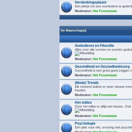
Herdenkingsplaats
Een plekje om een overledene te geden
Moderator:
Het Forumteam
De Maatschappij
Godsdienst en Filosofie
Alles over alle vormen en soorten godsd
Moderator:
Het Forumteam
Gezondheid en Gezondheidszorg
Gezondheid is een groot goed zeggen ze.
Moderator:
Het Forumteam
(Mode) Trends
Elk moment duiken er weer nieuwe trends 
houden
Moderator:
Het Forumteam
Het milieu
Over het milieu is altijd wel nieuws. Oo
Moderator:
Het Forumteam
Psychologie
Een plek voor info, ervaring met psych