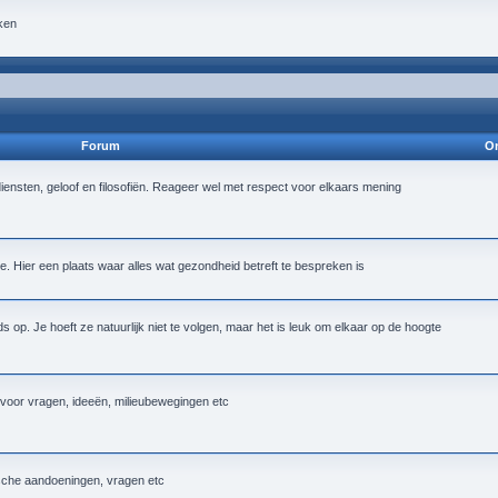
ken
Forum
On
iensten, geloof en filosofiën. Reageer wel met respect voor elkaars mening
 Hier een plaats waar alles wat gezondheid betreft te bespreken is
op. Je hoeft ze natuurlijk niet te volgen, maar het is leuk om elkaar op de hoogte
k voor vragen, ideeën, milieubewegingen etc
ische aandoeningen, vragen etc