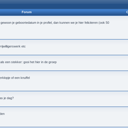
Forum
O
 gewoon je geboortedatum in je profiel, dan kunnen we je hier feliciteren (ook 50
vrijwilligerswerk etc
alt als een stekker: gooi het hier in de groep
rklopje of een knuffel
as je dag?
nden