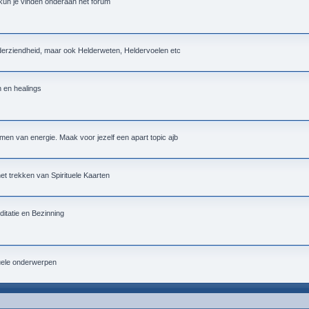
 kun je vinden onderaan het forum
lderziendheid, maar ook Helderweten, Heldervoelen etc
n en healings
men van energie. Maak voor jezelf een apart topic ajb
 het trekken van Spirituele Kaarten
itatie en Bezinning
tuele onderwerpen