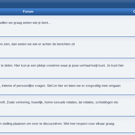
Forum
O
n willen we graag weten wie je bent...
ten zien, dan weten we wie er achter de berichten zit
te delen. Hier kun je een plekje creeëren waar je jouw verhaal kwijt kunt. Je kunt hier
intieme of persoonlijke vragen. Stel ze hier en laten we er zorgvuldig mee omgaan
reft. Zoals verkering, huwelijk, homo-sexuele relaties, lat-relaties, scheidingen etc
n stelling plaatsen om over te discussiëren. Wel met respect voor elkaar graag