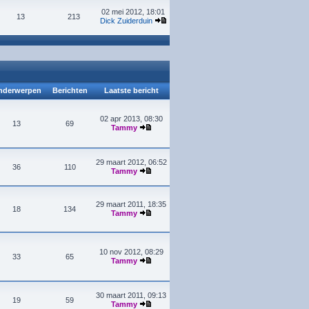
02 mei 2012, 18:01
13
213
Dick Zuiderduin
derwerpen
Berichten
Laatste bericht
02 apr 2013, 08:30
13
69
Tammy
29 maart 2012, 06:52
36
110
Tammy
29 maart 2011, 18:35
18
134
Tammy
10 nov 2012, 08:29
33
65
Tammy
30 maart 2011, 09:13
19
59
Tammy