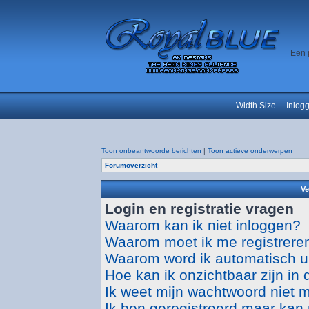
Een 
Width Size
Inlog
Toon onbeantwoorde berichten
|
Toon actieve onderwerpen
Forumoverzicht
Ve
Login en registratie vragen
Waarom kan ik niet inloggen?
Waarom moet ik me registrere
Waarom word ik automatisch u
Hoe kan ik onzichtbaar zijn in d
Ik weet mijn wachtwoord niet 
Ik ben geregistreerd maar kan 