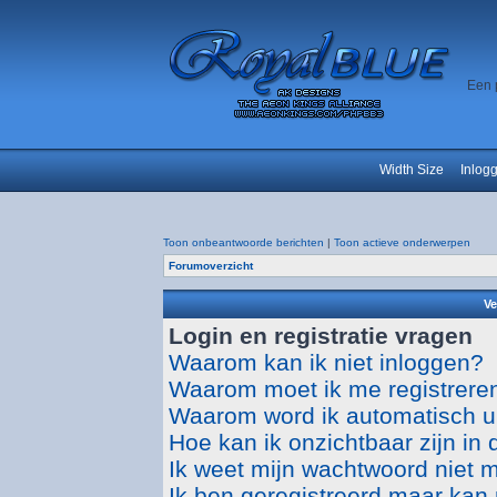
Een 
Width Size
Inlog
Toon onbeantwoorde berichten
|
Toon actieve onderwerpen
Forumoverzicht
Ve
Login en registratie vragen
Waarom kan ik niet inloggen?
Waarom moet ik me registrere
Waarom word ik automatisch u
Hoe kan ik onzichtbaar zijn in d
Ik weet mijn wachtwoord niet 
Ik ben geregistreerd maar kan 